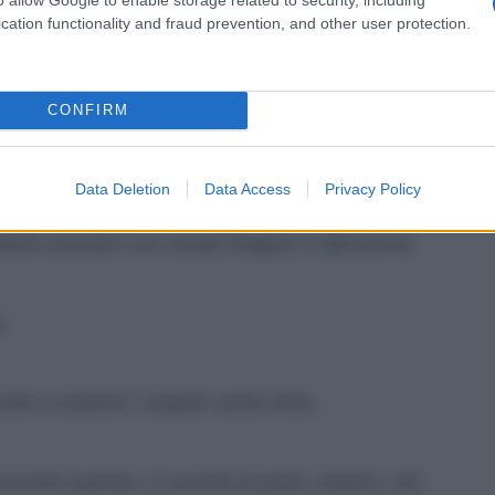
cation functionality and fraud prevention, and other user protection.
CONFIRM
Data Deletion
Data Access
Privacy Policy
mente scremato con cereali integrali, 2 albicocche
x
odori e basilico*, insalata verde mista
omodori pachino, 3 cucchiai di pesto, basilico, olio