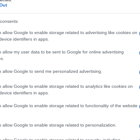
la dottoressa
Paola Falcieri
, medico nutrizionista,
Out
cazioni precise sulle porzioni dei vari cibi perché
la
a degli alimenti
.
consents
er più di sette giorni
: il suo scopo è ripulire
o allow Google to enable storage related to advertising like cookies on
dere un’alimentazione più completa, sempre secondo
evice identifiers in apps.
Potrai consumare, quindi, carne, formaggio, affettati
 il pesce. I dolci, invece, solo saltuariamente.
o allow my user data to be sent to Google for online advertising
guire!
s.
to allow Google to send me personalized advertising.
o allow Google to enable storage related to analytics like cookies on
evice identifiers in apps.
o allow Google to enable storage related to functionality of the website
o allow Google to enable storage related to personalization.
o allow Google to enable storage related to security, including