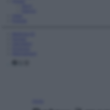
Fitness
Sport
Esercizi
Video
Podcast
Medicina AZ
Farmaci
Calcolatori
Oroscopo
Abbonamenti
Facebook
X
Instagram
Home