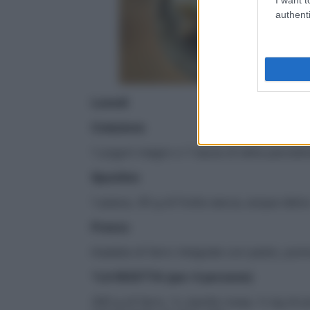
authenti
Lunedì
Colazione
1 yogurt magro o 1 tazza di latte parzial
Spuntino
1 pesca, 30 g di frutta secca, acqua deto
Pranzo
Insalata di farro integrale con pesto, pom
*LA RICETTA (per 4 persone)
300 g di farro, ½ cipolla rossa, ½ kg di p