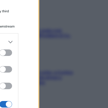
 third
Downstream
Aria condizionata: usala così,
senza rischiare raffreddore & Co.
er and store
to grant or
ed purposes
Mindfulness tra le vette: a Cortina
due giorni lontani da stress e
ansia da smartphone