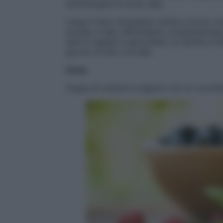
extravergine di oliva, sale.
Lessa il farro facendolo bollire a fuoco 
scolalo e fallo raffreddare completamente.
semi e tagliati a spicchietti, la cipolla a f
goccio di olio e di sale.
Cena
Zuppa di verdure e legumi con un cucchiai