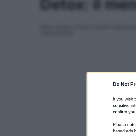
Detox: il me
Tanta verdura, frutta e cereali integrali 
ringrazieranno
Do Not Pr
If you wish 
sensitive in
confirm your
Please note
based ads b