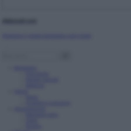
Abbonati ora!
Starbene ti regala benessere ogni mese!
Benessere
Psicologia
Rimedi naturali
Bellezza
Salute
News
Problemi e soluzioni
Alimentazione
Mangiare sano
Diete
Ricette