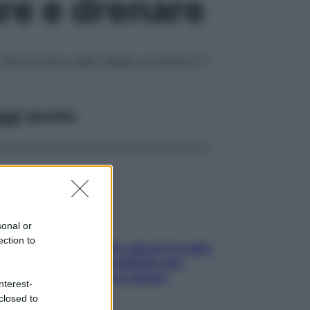
are e drenare
a non solo: pelle, fegato e intestino ti
ggi anche
sonal or
ection to
Doccia, lavarsi tutti i giorni fa male
alla pelle? I miti da sfatare per
proteggerla davvero senza
nterest-
stressarla
closed to