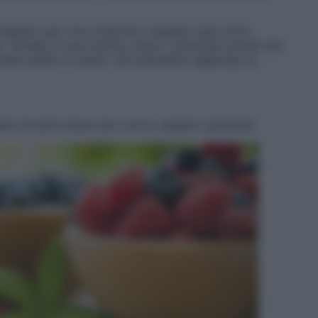
moderato per circa mezz’ora. Quando sarà cotto
 Versalo in una ciotola, unisci i pomodori privati dei
ettine sottili e il pesto. Se necessario aggiungi un
no di semi oleosi (es. zucca, sesamo, girasole)