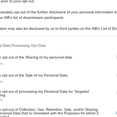
 prior to your opt-out.
rately opt-out of the further disclosure of your personal information by
he IAB’s list of downstream participants.
tion may also be disclosed by us to third parties on the IAB’s List of 
 that may further disclose it to other third parties.
 that this website/app uses one or more Google services and may gath
l Data Processing Opt Outs
including but not limited to your visit or usage behaviour. You may click 
ti preferite
 to Google and its third-party tags to use your data for below specifi
o opt-out of the Sharing of my personal data.
ogle consent section.
In
o opt-out of the Sale of my Personal Data.
In
to opt-out of processing my Personal Data for Targeted
ing.
In
umulate dall’organismo
aiuta a recuperare benessere
che chilo di troppo
. Se siamo sovraccarichi di rifiuti,
o opt-out of Collection, Use, Retention, Sale, and/or Sharing
smo
, e smaltire grassi e liquidi diventa più difficile.
ersonal Data that Is Unrelated with the Purposes for which it
lected.