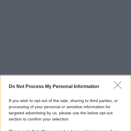
Do Not Process My Personal Information
If you wish to opt-out of the sale, sharing to third parties, or
processing of your personal or sensitive information for
targeted advertising by us, please use the below opt-out
section to confirm your selection.