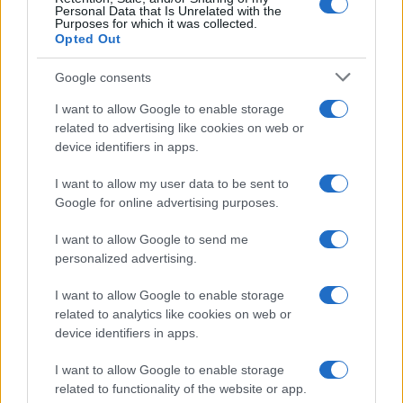
Personal Data that Is Unrelated with the
Purposes for which it was collected.
Opted Out
Google consents
I want to allow Google to enable storage
related to advertising like cookies on web or
device identifiers in apps.
I want to allow my user data to be sent to
Google for online advertising purposes.
I want to allow Google to send me
personalized advertising.
I want to allow Google to enable storage
related to analytics like cookies on web or
device identifiers in apps.
I want to allow Google to enable storage
related to functionality of the website or app.