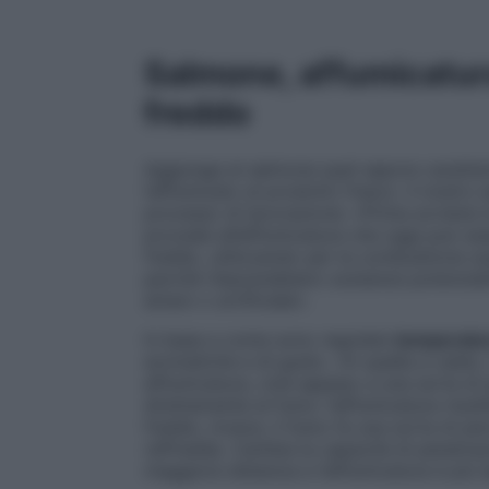
Salmone, affumicatura
freddo
Aggiunge al salmone quel sapore caratteris
l’affumicato al prodotto fresco. Il nostro 
processo di lavorazione: «Prima avviene 
procede all’affumicatura che oggi può ess
freddo, utilizzando per la combustione sop
perché rilascerebbero sostanze potenzia
amaro o artificiale».
In base a come sono regolate
temperatu
aromatiche e di gusto. «In quella a caldo,
affumicatura, cioè appeso a una sorta di 
direttamente al fumo: l’affumicatura risulte
freddo, invece, il fumo fa una sorta di pe
raffredda. Cambia la capacità di penetrazio
maggiore distanza e l’affumicatura è più l