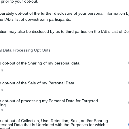
 prior to your opt-out.
rately opt-out of the further disclosure of your personal information by
he IAB’s list of downstream participants.
tion may also be disclosed by us to third parties on the IAB’s List of 
 that may further disclose it to other third parties.
 that this website/app uses one or more Google services and may gath
l Data Processing Opt Outs
including but not limited to your visit or usage behaviour. You may click 
 to Google and its third-party tags to use your data for below specifi
o opt-out of the Sharing of my personal data.
ogle consent section.
In
o opt-out of the Sale of my Personal Data.
ti preferite
In
to opt-out of processing my Personal Data for Targeted
ing.
In
o opt-out of Collection, Use, Retention, Sale, and/or Sharing
ersonal Data that Is Unrelated with the Purposes for which it
rienti, il
salmone
piace sempre di più.
lected.