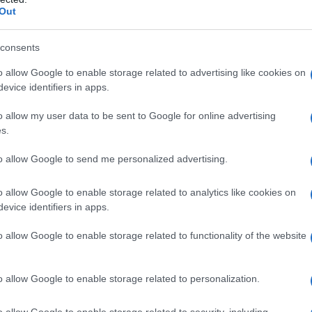
Out
ti consigli per essere sicura di comprare un salmone
consents
o allow Google to enable storage related to advertising like cookies on
ono dalla parte vicino alla coda del pesce, che
evice identifiers in apps.
no ampie e omogenee nella dimensione, sono
almone e sono migliori.
o allow my user data to be sent to Google for online advertising
s.
to allow Google to send me personalized advertising.
 omogeneo, chiaro oppure scuro che sia,
devono essere asciutti, o tendere al giallo e al
o allow Google to enable storage related to analytics like cookies on
evice identifiers in apps.
o allow Google to enable storage related to functionality of the website
e sparse sulla carne, causa di sanguinamento o
o allow Google to enable storage related to personalization.
o allow Google to enable storage related to security, including