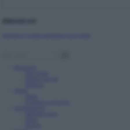
Abbonati ora!
Starbene ti regala benessere ogni mese!
Benessere
Psicologia
Rimedi naturali
Bellezza
Salute
News
Problemi e soluzioni
Alimentazione
Mangiare sano
Diete
Ricette