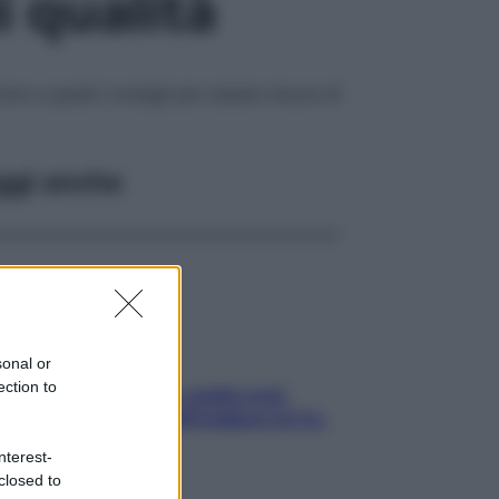
 qualità
one a questi consigli per essere sicura di
ggi anche
sonal or
ection to
Aria condizionata: usala così,
senza rischiare raffreddore & Co.
nterest-
closed to