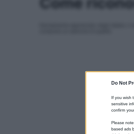
Come riconos
Decisamente apprezzato dagli italiani, il 
comprare un salmone di qualità
Do Not Pr
If you wish 
sensitive in
confirm your
Please note
based ads b