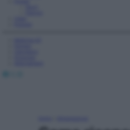
Fitness
Sport
Esercizi
Video
Podcast
Medicina AZ
Farmaci
Calcolatori
Oroscopo
Abbonamenti
Facebook
X
Instagram
Home
»
Alimentazione