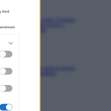
 third
Mindfulness tra le vette: a Cortina
due giorni lontani da stress e
Downstream
ansia da smartphone
er and store
to grant or
ed purposes
SOS pelle irritabile: tutte le mosse
per riportarla in equilibrio