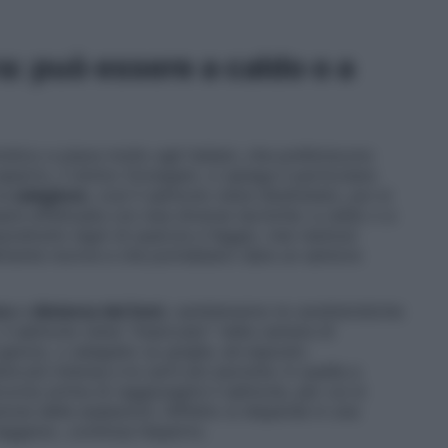
: può essere a caldo o a
tico e piace molto agli italiani, che preferiscono
esperto, il dottor Donegani, ci spiega il particolare
la
salagione
, così il salmone viene disidratato, poi si
ere effettuata con due diverse tecniche: a caldo o a
rattutto legni di quercia e faggio, mai resinosi
lmente nocive e che potrebbero dare un sentore
ra
e
distanza dai fumi
, cambieranno le caratteristiche
 il salmone viene “impiccato” nella camera di
gancio, o adagiato su griglie, ed esposto
rà più intensa e le carni più asciutte; in quella a
rcorso prima di raggiungere il salmone, per cui si
ne delle esalazioni, l’effetto si disperde in una
eggera», continua l’esperto.