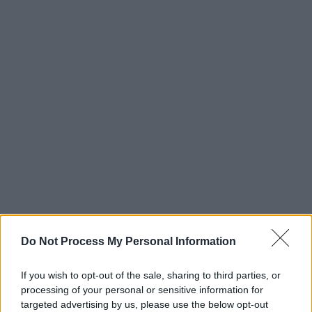
Do Not Process My Personal Information
If you wish to opt-out of the sale, sharing to third parties, or
processing of your personal or sensitive information for
targeted advertising by us, please use the below opt-out