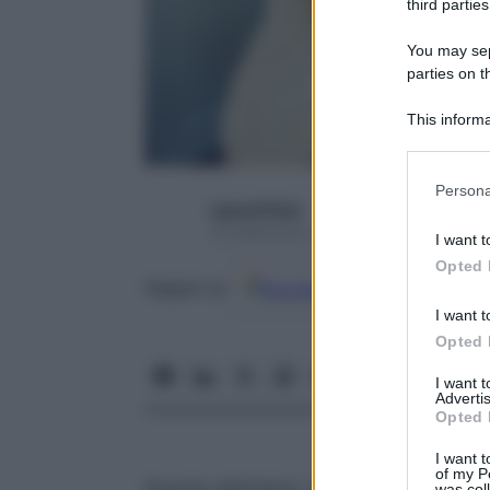
third parties
You may sepa
parties on t
This informa
Participants
Please note
Persona
information 
Laura D’Orsi
deny consent
18 Settembre 2017 – Lettura 5 minuti
I want t
in below Go
Opted 
Google
Discover
Fon
Seguici su
I want t
Opted 
I want 
Advertis
Opted 
I want t
of my P
Quando abbiniamo i
cibi
tra loro il più de
was col