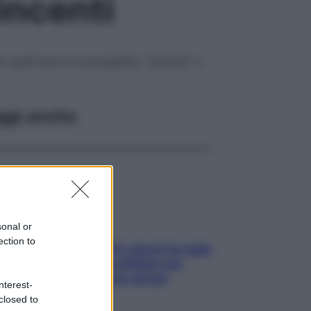
incenti
i quali sono le accoppiate “vincenti” e
ggi anche
sonal or
ection to
Doccia, lavarsi tutti i giorni fa male
alla pelle? I miti da sfatare per
proteggerla davvero senza
nterest-
stressarla
closed to