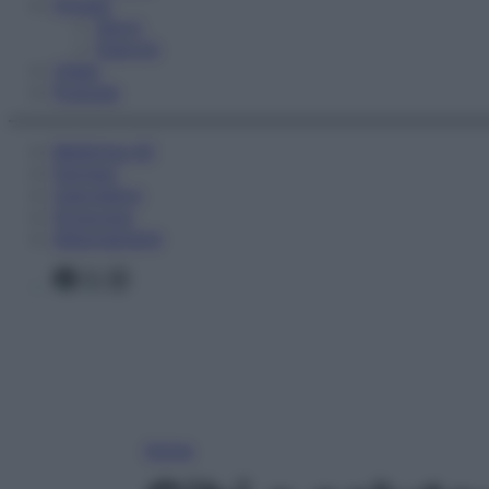
Fitness
Sport
Esercizi
Video
Podcast
Medicina AZ
Farmaci
Calcolatori
Oroscopo
Abbonamenti
Facebook
X
Instagram
Home