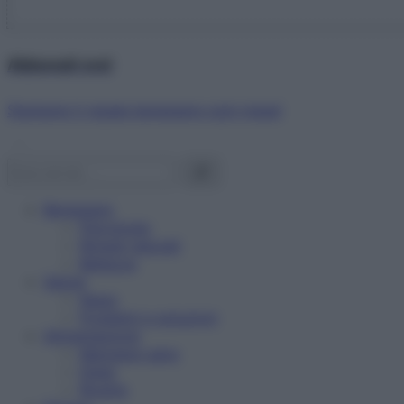
Abbonati ora!
Starbene ti regala benessere ogni mese!
Benessere
Psicologia
Rimedi naturali
Bellezza
Salute
News
Problemi e soluzioni
Alimentazione
Mangiare sano
Diete
Ricette