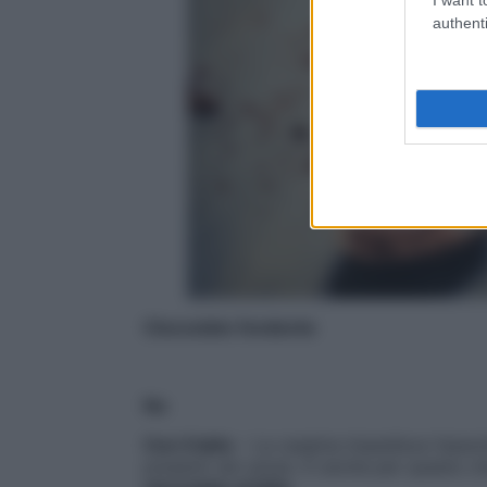
authenti
Cioccolato fondente
No
Con il latte
– La caseina impedisce l’assor
presenti nel cacao. È anche per questo ch