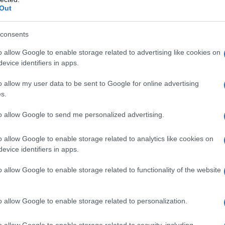
Out
io principale da seguire dovrebbe essere un altro:
nti
(in particolare di vitamine e minerali) che si crea è
consents
infatti diventare più salutari o, al contrario, perdere
o allow Google to enable storage related to advertising like cookies on
 Farnetti, specialista in medicina interna a Roma.
evice identifiers in apps.
o allow my user data to be sent to Google for online advertising
s.
stimolano meglio il lavoro di
fegato e reni
, favorendo
to allow Google to send me personalized advertising.
rie. Mentre mix apparentemente benefici possono in
ssi o
di
glucosio
nel sangue.
o allow Google to enable storage related to analytics like cookies on
e: se la sinergia è positiva, infatti, diventa un
evice identifiers in apps.
re persino più velocemente dei
farmaci
», aggiunge la
stoso gioco delle coppie… alimentari.
o allow Google to enable storage related to functionality of the website
o allow Google to enable storage related to personalization.
o allow Google to enable storage related to security, including