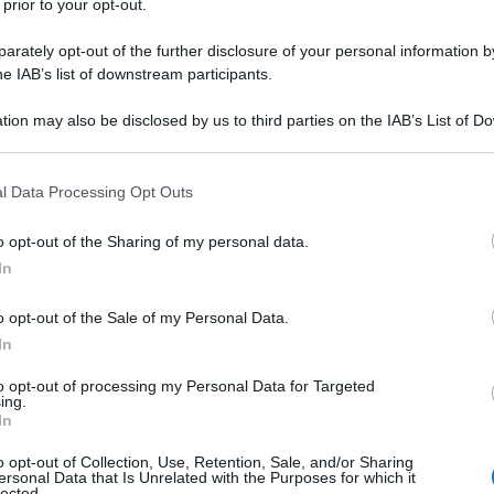
 prior to your opt-out.
rately opt-out of the further disclosure of your personal information by
he IAB’s list of downstream participants.
tion may also be disclosed by us to third parties on the IAB’s List of 
 that may further disclose it to other third parties.
 that this website/app uses one or more Google services and may gath
l Data Processing Opt Outs
including but not limited to your visit or usage behaviour. You may click 
 to Google and its third-party tags to use your data for below specifi
o opt-out of the Sharing of my personal data.
ogle consent section.
In
ti preferite
o opt-out of the Sale of my Personal Data.
In
to opt-out of processing my Personal Data for Targeted
ing.
In
o opt-out of Collection, Use, Retention, Sale, and/or Sharing
ersonal Data that Is Unrelated with the Purposes for which it
lle volte pensiamo al palato, alla necessità che i
lected.