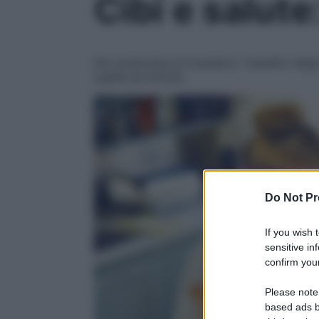
Cibi e salute
Per potenziare al massimo i benefici degl
quelle da evitare
Do Not Pr
If you wish 
sensitive in
confirm your
Please note
based ads b