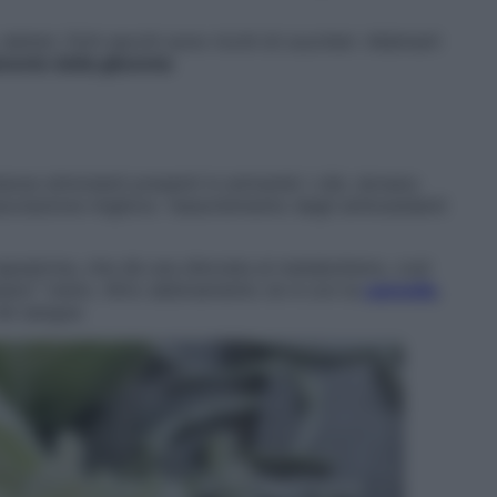
datteri, fichi secchi sono ricchi di zuccheri. Abbinarli
mento della glicemia
nze stimolanti presenti in entrambi i cibi, donano
sociazione migliora l’assorbimento degli antiossidanti
apsaicina, che dà una sferzata al metabolismo, così
pesano” meno. Altro abbinamento ok è con la
cannella
,
nel sangue.