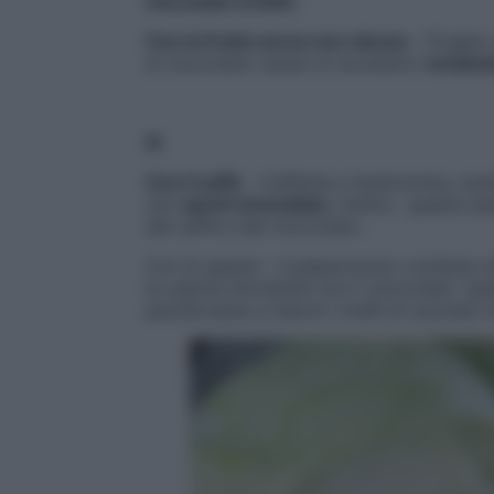
cioccolato al latte
.
Con la frutta secca non oleosa
– Prugne, 
al cioccolato causa un eccessivo
innalza
Sì
Con il caffè
-Caffeina e teobromina, sosta
uno
sprint immediato
. Inoltre, questa as
del caffè e del cioccolato.
Con le spezie – Il peperoncino contiene c
le calorie introdotte con il cioccolato “
perché aiuta a ridurre i livelli di zuccheri 