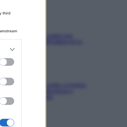
 third
Downstream
Aria condizionata: usala così,
senza rischiare raffreddore & Co.
er and store
to grant or
ed purposes
Mindfulness tra le vette: a Cortina
due giorni lontani da stress e
ansia da smartphone