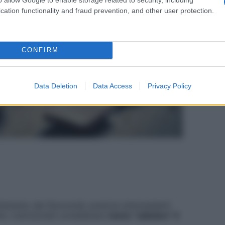
cation functionality and fraud prevention, and other user protection.
CONFIRM
Data Deletion
Data Access
Privacy Policy
bimento dei flavonoidi, preziosi antiossidanti
e i nutrizionisti considerano
meno “salutare” il