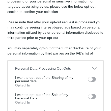
processing of your personal or sensitive information for
targeted advertising by us, please use the below opt-out
section to confirm your selection.
Please note that after your opt-out request is processed you
may continue seeing interest-based ads based on personal
information utilized by us or personal information disclosed to
third parties prior to your opt-out.
You may separately opt-out of the further disclosure of your
personal information by third parties on the IAB’s list of
downstream participants.
Personal Data Processing Opt Outs
This information may also be disclosed by us to third parties
on the IAB’s List of Downstream Participants that may further
I want to opt-out of the Sharing of my
disclose it to other third parties.
personal data.
Opted In
Please note that this website/app uses one or more Google
services and may gather and store information including but
I want to opt-out of the Sale of my
Personal Data.
not limited to your visit or usage behaviour. You may click to
Opted In
grant or deny consent to Google and its third-party tags to
use your data for below specified purposes in below Google