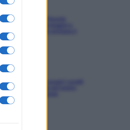
Fame dopo cena? Perché
succede e 6 snack leggeri e
appetitosi che non rovinano il
sonno
Non solo Maldive: scopri i coralli
che si nascondono nel nostro
Mediterraneo (e come
proteggerli)