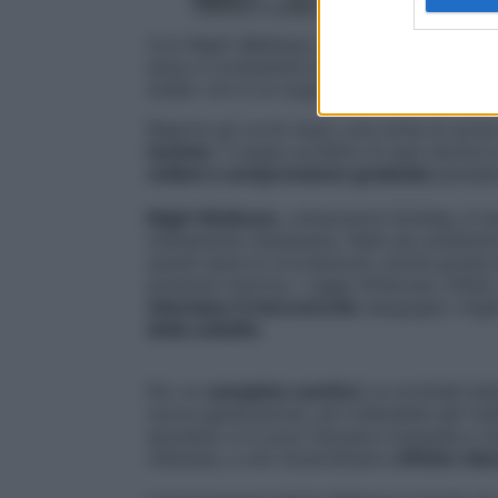
Con Night Wellness, l’autoreggente a com
aiuta a combattere la cellulite, la notte po
snella: non è un sogno, ma un’esclusiva di
Riaprire gli occhi dopo una notte di sonno
toniche
. Il sogno proibito di ogni donna 
collant a compressione graduata
pensata
Night Wellness
, un’esclusiva Solidea, è l
trattamento benessere. Nata da un’atten
quindi aiuta la circolazione, anche grazie 
potenzia l’azione. I raggi infrarossi, infa
stimolano il microcircolo
sanguigno migli
della cellulite
.
Per un
completo comfort
, le morbide bal
nuova generazione, più tollerabile del trad
spostano e tu puoi riposare tranquilla e sic
vellutata, e uno straordinario
effetto rid