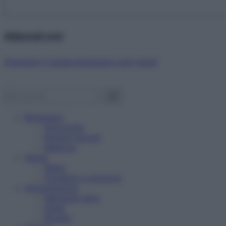
Abbonati ora!
Starbene ti regala benessere ogni mese!
Benessere
Psicologia
Rimedi naturali
Bellezza
Salute
News
Problemi e soluzioni
Alimentazione
Mangiare sano
Diete
Ricette