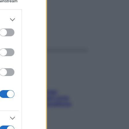
Downstream
er and store
to grant or
ed purposes
ggi anche
Capelli spezzati lungo
l’attaccatura? Scopri come
risolvere l’annoso problema