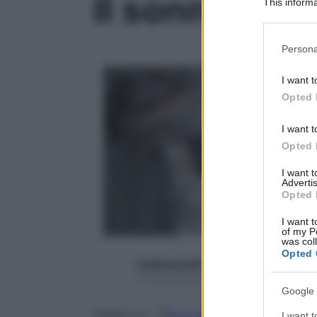
Il sonno ti fa
This informa
Participants
Please note
Persona
information 
deny consent
I want t
in below Go
Opted 
I want t
Opted 
I want 
Advertis
Opted 
I want t
of my P
was col
Opted 
mediamond01
23 Novembre 2015 – Lettura 2 minuti
Google 
Google
Discover
Fon
Seguici su
I want t