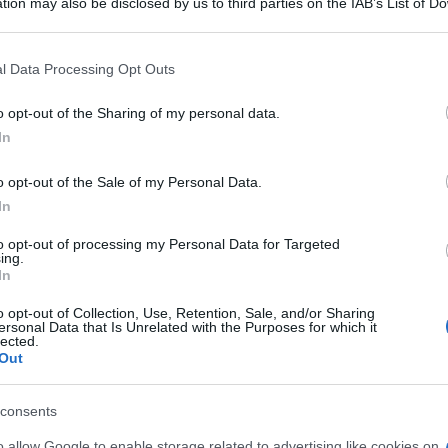
 snella
tion may also be disclosed by us to third parties on the IAB’s List of 
 that may further disclose it to other third parties.
 that this website/app uses one or more Google services and may gath
l Data Processing Opt Outs
including but not limited to your visit or usage behaviour. You may click 
 to Google and its third-party tags to use your data for below specifi
o opt-out of the Sharing of my personal data.
Le
ogle consent section.
In
o opt-out of the Sale of my Personal Data.
In
to opt-out of processing my Personal Data for Targeted
ing.
In
o opt-out of Collection, Use, Retention, Sale, and/or Sharing
ersonal Data that Is Unrelated with the Purposes for which it
lected.
Out
consents
ti preferite
o allow Google to enable storage related to advertising like cookies on