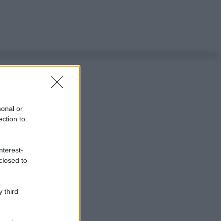
sonal or
ection to
nterest-
closed to
 third