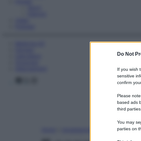
Fitness
Sport
Esercizi
Video
Podcast
Medicina AZ
Farmaci
Do Not Pr
Calcolatori
Oroscopo
Abbonamenti
If you wish 
sensitive in
Facebook
X
Instagram
confirm your
Please note
based ads b
third parties
You may sepa
parties on t
Home
»
Uncategorized