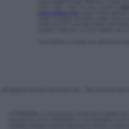
L’autoreggente Night Wellness è facile da
colori rosa o nero: un vero e proprio
segr
www.solidea.com
scopri l’intera gamma na
livello mondiale nel settore delle calze 
anche articoli rivolti alle amanti del fitn
prodotti medicali e ai tutori elastici per l
Con Solidea, ti risvegli con gambe da so
© Belpietro Edizioni Periodiche SRL – Riproduzione riser
ATTENZIONE: Le informazioni contenute in questo sito 
prescrizione di un trattamento, e non intendono e non 
chiedere sempre il parere del proprio medico curante e/o