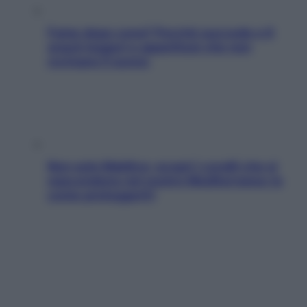
Fame dopo cena? Perché succede e 6
snack leggeri e appetitosi che non
rovinano il sonno
Non solo Maldive: scopri i coralli che si
nascondono nel nostro Mediterraneo (e
come proteggerli)