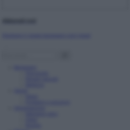
Abbonati ora!
Starbene ti regala benessere ogni mese!
Benessere
Psicologia
Rimedi naturali
Bellezza
Salute
News
Problemi e soluzioni
Alimentazione
Mangiare sano
Diete
Ricette