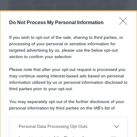
sempre il parere del proprio medico curante e/o di
specialisti riguardo qualsiasi indicazione riportata.
Se si hanno dubbi o quesiti sull’uso di un farmaco
è necessario contattare il proprio medico. Leggi il
Do Not Process My Personal Information
Disclaimer »
Tutti i diritti riservati. Le immagini utilizzate negli
If you wish to opt-out of the sale, sharing to third parties, or
articoli sono di proprietà dell’editore o concesse
processing of your personal or sensitive information for
in licenza per l’uso. È vietata la riproduzione non
targeted advertising by us, please use the below opt-out
autorizzata.
section to confirm your selection.
Please note that after your opt-out request is processed you
may continue seeing interest-based ads based on personal
Informativa
information utilized by us or personal information disclosed to
Privacy Policy
third parties prior to your opt-out.
Cookie Policy
Note Legali
You may separately opt-out of the further disclosure of your
Preferenze Privacy
personal information by third parties on the IAB’s list of
downstream participants.
Personal Data Processing Opt Outs
This information may also be disclosed by us to third parties
on the IAB’s List of Downstream Participants that may further