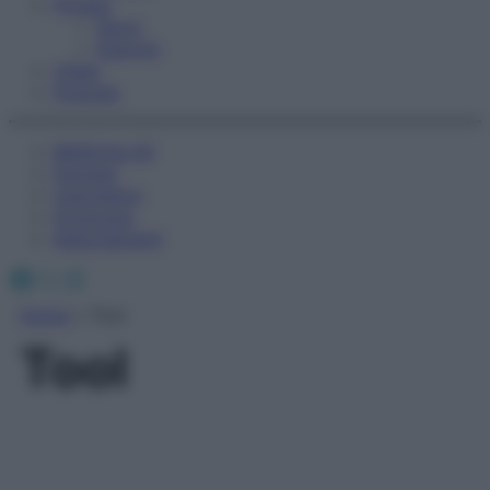
Fitness
Sport
Esercizi
Video
Podcast
Medicina AZ
Farmaci
Calcolatori
Oroscopo
Abbonamenti
Facebook
X
Instagram
Home
»
Tool
Tool