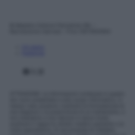
© Belpietro Edizioni Periodiche SRL –
Riproduzione riservata – P.Iva 13673600964
Chi siamo
Pubblicità
Facebook
X
Instagram
ATTENZIONE: Le informazioni contenute in questo
sito sono presentate a solo scopo informativo, in
nessun caso possono costituire la formulazione di
una diagnosi o la prescrizione di un trattamento, e
non intendono e non devono in alcun modo
sostituire il rapporto diretto medico-paziente o la
visita specialistica. Si raccomanda di chiedere