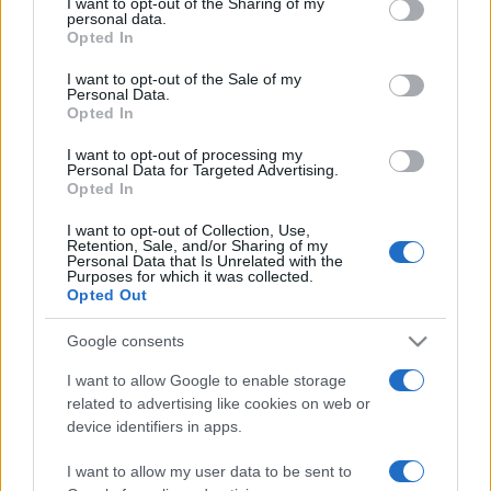
I want to opt-out of the Sharing of my
disclose it to other third parties.
personal data.
Opted In
Please note that this website/app uses one or more Google
services and may gather and store information including but
I want to opt-out of the Sale of my
Personal Data.
not limited to your visit or usage behaviour. You may click to
Opted In
grant or deny consent to Google and its third-party tags to
use your data for below specified purposes in below Google
I want to opt-out of processing my
consent section.
Personal Data for Targeted Advertising.
Opted In
I want to opt-out of Collection, Use,
Retention, Sale, and/or Sharing of my
Personal Data that Is Unrelated with the
Purposes for which it was collected.
Opted Out
Google consents
I want to allow Google to enable storage
related to advertising like cookies on web or
device identifiers in apps.
I want to allow my user data to be sent to