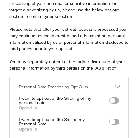
processing of your personal or sensitive information for
targeted advertising by us, please use the below opt-out
section to confirm your selection.
Please note that after your opt-out request is processed you
may continue seeing interest-based ads based on personal
information utilized by us or personal information disclosed to
third parties prior to your opt-out.
You may separately opt-out of the further disclosure of your
personal information by third parties on the IAB’s list of
downstream participants.
Personal Data Processing Opt Outs
This information may also be disclosed by us to third parties
on the IAB’s List of Downstream Participants that may further
I want to opt-out of the Sharing of my
disclose it to other third parties.
personal data.
Opted In
Please note that this website/app uses one or more Google
services and may gather and store information including but
I want to opt-out of the Sale of my
Personal Data.
not limited to your visit or usage behaviour. You may click to
Opted In
grant or deny consent to Google and its third-party tags to
use your data for below specified purposes in below Google