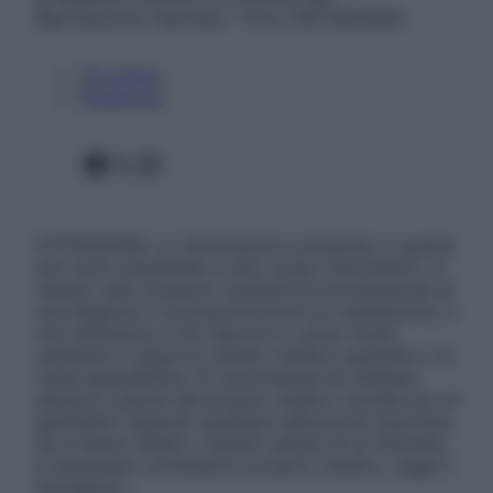
Riproduzione riservata – P.Iva 13673600964
Chi siamo
Pubblicità
Facebook
X
Instagram
ATTENZIONE: Le informazioni contenute in questo
sito sono presentate a solo scopo informativo, in
nessun caso possono costituire la formulazione di
una diagnosi o la prescrizione di un trattamento, e
non intendono e non devono in alcun modo
sostituire il rapporto diretto medico-paziente o la
visita specialistica. Si raccomanda di chiedere
sempre il parere del proprio medico curante e/o di
specialisti riguardo qualsiasi indicazione riportata.
Se si hanno dubbi o quesiti sull’uso di un farmaco
è necessario contattare il proprio medico. Leggi il
Disclaimer »