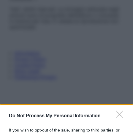
Tutti i diritti riservati. Le immagini utilizzate negli
articoli sono di proprietà dell’editore o concesse
in licenza per l’uso. È vietata la riproduzione non
autorizzata.
Informativa
Privacy Policy
Cookie Policy
Note Legali
Preferenze Privacy
Do Not Process My Personal Information
If you wish to opt-out of the sale, sharing to third parties, or