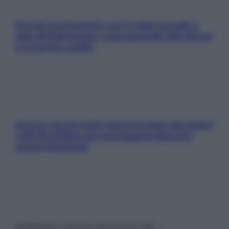
Perché la pressione con il caldo scende e
sale all’improvviso: cosa succede alle donne
e cosa fare subito
Doccia, lavarsi tutti i giorni fa male alla pelle?
I miti da sfatare per proteggerla davvero
senza stressarla
© Belpietro Edizioni Periodiche SRL –