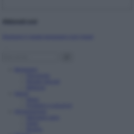
Abbonati ora!
Starbene ti regala benessere ogni mese!
Benessere
Psicologia
Rimedi naturali
Bellezza
Salute
News
Problemi e soluzioni
Alimentazione
Mangiare sano
Diete
Ricette