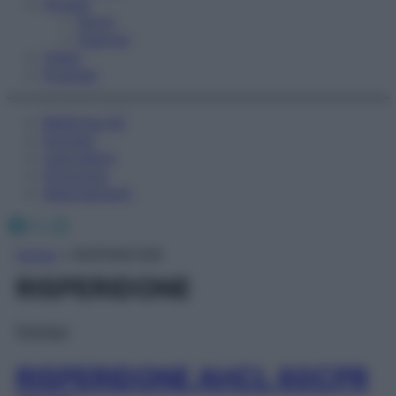
Fitness
Sport
Esercizi
Video
Podcast
Medicina AZ
Farmaci
Calcolatori
Oroscopo
Abbonamenti
Facebook
X
Instagram
Home
»
RISPERIDONE
RISPERIDONE
Farmaci
RISPERIDONE AHCL 60CPR