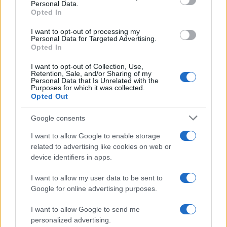
Personal Data.
not limited to your visit or usage behaviour. You may click to
Opted In
grant or deny consent to Google and its third-party tags to
use your data for below specified purposes in below Google
I want to opt-out of processing my
consent section.
Personal Data for Targeted Advertising.
Opted In
I want to opt-out of Collection, Use,
Retention, Sale, and/or Sharing of my
Personal Data that Is Unrelated with the
Purposes for which it was collected.
Opted Out
Google consents
I want to allow Google to enable storage
related to advertising like cookies on web or
device identifiers in apps.
I want to allow my user data to be sent to
Google for online advertising purposes.
I want to allow Google to send me
personalized advertising.