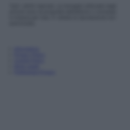
Tutti i diritti riservati. Le immagini utilizzate negli
articoli sono di proprietà dell’editore o concesse
in licenza per l’uso. È vietata la riproduzione non
autorizzata.
Informativa
Privacy Policy
Cookie Policy
Note Legali
Preferenze Privacy