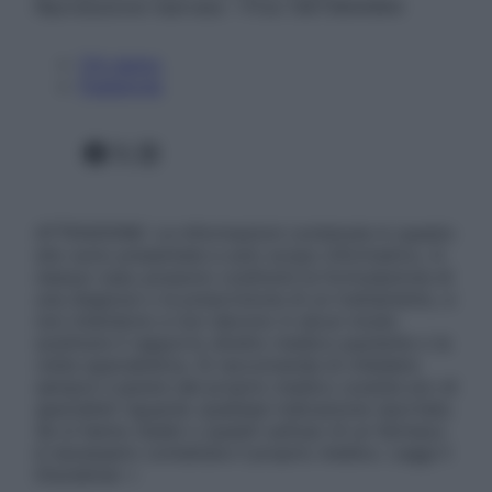
Riproduzione riservata – P.Iva 13673600964
Chi siamo
Pubblicità
Facebook
X
Instagram
ATTENZIONE: Le informazioni contenute in questo
sito sono presentate a solo scopo informativo, in
nessun caso possono costituire la formulazione di
una diagnosi o la prescrizione di un trattamento, e
non intendono e non devono in alcun modo
sostituire il rapporto diretto medico-paziente o la
visita specialistica. Si raccomanda di chiedere
sempre il parere del proprio medico curante e/o di
specialisti riguardo qualsiasi indicazione riportata.
Se si hanno dubbi o quesiti sull’uso di un farmaco
è necessario contattare il proprio medico. Leggi il
Disclaimer »