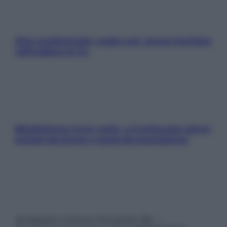
Aria condizionata: usala così, senza rischiare
raffreddore & Co.
Mindfulness tra le vette: a Cortina due giorni
lontani da stress e ansia da smartphone
© Belpietro Edizioni Periodiche SRL –