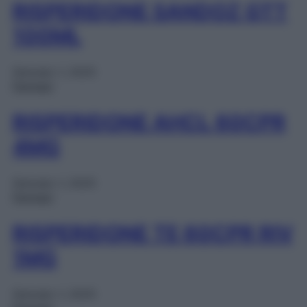
RISPERIDONE SANDOZ GTT
100ML
Gennaio 1, 2025
Farmaci
RISPERIDONE AHCL 60CPR
4MG
Gennaio 1, 2025
Farmaci
RISPERIDONE TE 60CPR RIV
1MG
Gennaio 1, 2025