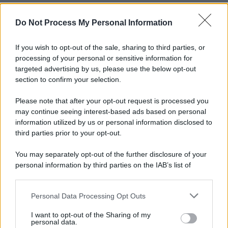
Do Not Process My Personal Information
If you wish to opt-out of the sale, sharing to third parties, or
processing of your personal or sensitive information for
targeted advertising by us, please use the below opt-out
section to confirm your selection.
Please note that after your opt-out request is processed you
may continue seeing interest-based ads based on personal
information utilized by us or personal information disclosed to
third parties prior to your opt-out.
You may separately opt-out of the further disclosure of your
personal information by third parties on the IAB’s list of
downstream participants.
Personal Data Processing Opt Outs
This information may also be disclosed by us to third parties
on the IAB’s List of Downstream Participants that may further
I want to opt-out of the Sharing of my
disclose it to other third parties.
personal data.