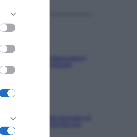
er and store
to grant or
ed purposes
elli spezzati lungo l’attaccatura?
pri come risolvere l’annoso
blema
e dopo cena? Perché succede e 6
ck leggeri e appetitosi che non
inano il sonno