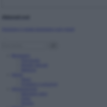
Abbonati ora!
Starbene ti regala benessere ogni mese!
Benessere
Psicologia
Rimedi naturali
Bellezza
Salute
News
Problemi e soluzioni
Alimentazione
Mangiare sano
Diete
Ricette