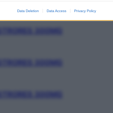
Data Deletion
Data Access
Privacy Policy
STRORES 300MG
STRORES 300MG
STRORES 300MG