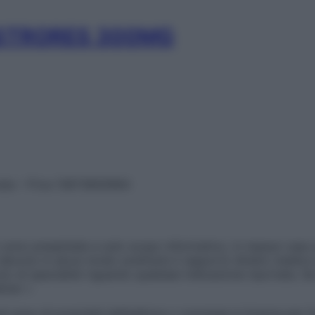
STRORES 300MG
vata – P.Iva 13673600964
sono presentate a solo scopo informativo, in nessun caso p
devono in alcun modo sostituire il rapporto diretto medico-p
 di specialisti riguardo qualsiasi indicazione riportata. Se
aimer »
ticoli sono di proprietà dell’editore o concesse in licenza per 