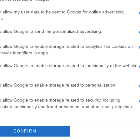
o allow my user data to be sent to Google for online advertising
STRORES 300MG
s.
to allow Google to send me personalized advertising.
Non 
o allow Google to enable storage related to analytics like cookies on
nas
evice identifiers in apps.
(e 
R 300MG
o allow Google to enable storage related to functionality of the website
o allow Google to enable storage related to personalization.
STRORES 300MG
o allow Google to enable storage related to security, including
cation functionality and fraud prevention, and other user protection.
CONFIRM
STRORES 300MG