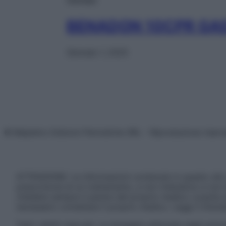
BENADON 10CPR GA
Gennaio 1, 2025
© Belpietro Edizioni Periodiche SRL – Riproduzione riser
ATTENZIONE: Le informazioni contenute in questo sito 
prescrizione di un trattamento, e non intendono e non 
chiedere sempre il parere del proprio medico curante e/o
necessario contattare il proprio medico. Leggi il Discl
Tutti i diritti riservati. Le immagini utilizzate negli ar