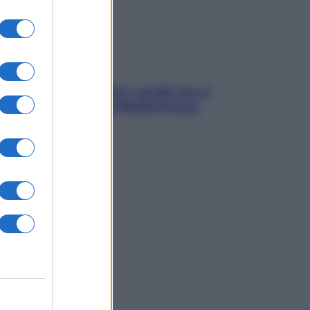
solo Maldive: scopri i coralli che si
condono nel nostro Mediterraneo
come proteggerli)