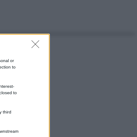
sonal or
ection to
nterest-
closed to
 third
Downstream
ggi anche