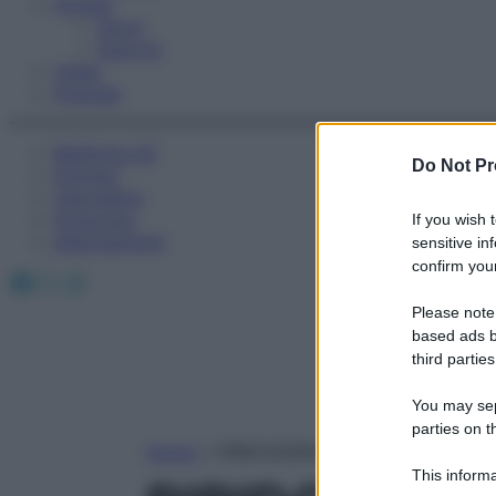
Fitness
Sport
Esercizi
Video
Podcast
Medicina AZ
Do Not Pr
Farmaci
Calcolatori
Oroscopo
If you wish 
Abbonamenti
sensitive in
confirm your
Facebook
X
Instagram
Please note
based ads b
third parties
You may sepa
parties on t
Home
»
PIRIDOSSINA CLORIDRATO
This informa