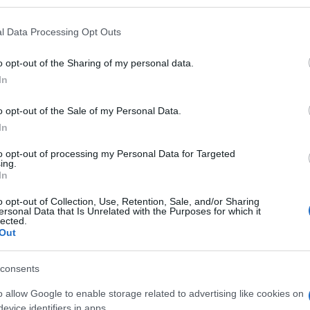
A CLORIDRATO
 that may further disclose it to other third parties.
 that this website/app uses one or more Google services and may gath
l Data Processing Opt Outs
including but not limited to your visit or usage behaviour. You may click 
 to Google and its third-party tags to use your data for below specifi
o opt-out of the Sharing of my personal data.
ogle consent section.
In
STRORES 300MG
o opt-out of the Sale of my Personal Data.
In
Cap
Sco
to opt-out of processing my Personal Data for Targeted
pro
ing.
In
STRORES 300MG
o opt-out of Collection, Use, Retention, Sale, and/or Sharing
ersonal Data that Is Unrelated with the Purposes for which it
lected.
Out
STRORES 300MG
Fam
consents
sna
o allow Google to enable storage related to advertising like cookies on
rov
evice identifiers in apps.