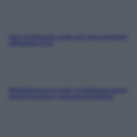
Aria condizionata: usala così, senza rischiare
raffreddore & Co.
Mindfulness tra le vette: a Cortina due giorni
lontani da stress e ansia da smartphone