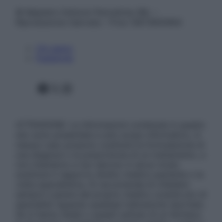
© Belpietro Edizioni Periodiche SRL –
Riproduzione riservata – P.Iva 13673600964
Chi siamo
Pubblicità
Facebook
X
Instagram
ATTENZIONE: Le informazioni contenute in questo
sito sono presentate a solo scopo informativo, in
nessun caso possono costituire la formulazione di
una diagnosi o la prescrizione di un trattamento, e
non intendono e non devono in alcun modo
sostituire il rapporto diretto medico-paziente o la
visita specialistica. Si raccomanda di chiedere
sempre il parere del proprio medico curante e/o di
specialisti riguardo qualsiasi indicazione riportata.
Se si hanno dubbi o quesiti sull’uso di un farmaco