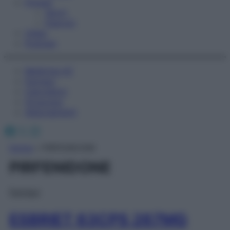
Fitness
Sport
Esercizi
Video
Podcast
Medicina AZ
Farmaci
Calcolatori
Oroscopo
Abbonamenti
Facebook
X
Instagram
Home
»
PIRFENIDONE
PIRFENIDONE
Farmaci
ESBRIET 63CPS 267MG