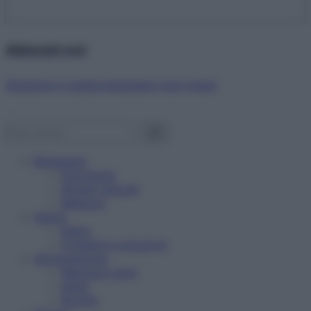
Abbonati ora!
Starbene ti regala benessere ogni mese!
Benessere
Psicologia
Rimedi naturali
Bellezza
Salute
News
Problemi e soluzioni
Alimentazione
Mangiare sano
Diete
Ricette