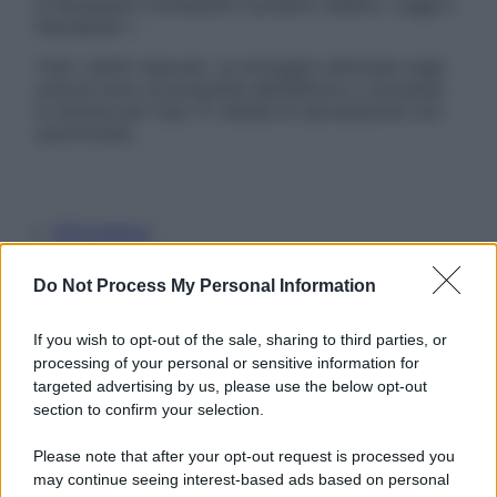
è necessario contattare il proprio medico. Leggi il
Disclaimer »
Tutti i diritti riservati. Le immagini utilizzate negli
articoli sono di proprietà dell’editore o concesse
in licenza per l’uso. È vietata la riproduzione non
autorizzata.
Informativa
Privacy Policy
Cookie Policy
Do Not Process My Personal Information
Note Legali
Preferenze Privacy
If you wish to opt-out of the sale, sharing to third parties, or
processing of your personal or sensitive information for
targeted advertising by us, please use the below opt-out
section to confirm your selection.
Please note that after your opt-out request is processed you
may continue seeing interest-based ads based on personal