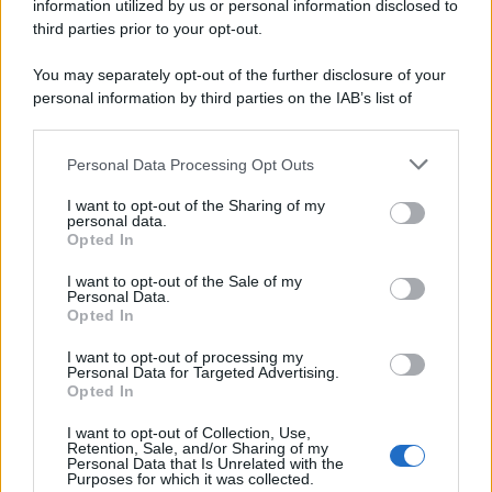
information utilized by us or personal information disclosed to
third parties prior to your opt-out.
You may separately opt-out of the further disclosure of your
personal information by third parties on the IAB’s list of
downstream participants.
Personal Data Processing Opt Outs
This information may also be disclosed by us to third parties
on the IAB’s List of Downstream Participants that may further
I want to opt-out of the Sharing of my
disclose it to other third parties.
personal data.
Opted In
Please note that this website/app uses one or more Google
services and may gather and store information including but
I want to opt-out of the Sale of my
Personal Data.
not limited to your visit or usage behaviour. You may click to
Opted In
grant or deny consent to Google and its third-party tags to
use your data for below specified purposes in below Google
I want to opt-out of processing my
consent section.
Personal Data for Targeted Advertising.
Opted In
I want to opt-out of Collection, Use,
Retention, Sale, and/or Sharing of my
Personal Data that Is Unrelated with the
Purposes for which it was collected.