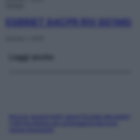
Farmaci
ESBRIET 84CPR RIV 801MG
Gennaio 1, 2025
Leggi anche
Doccia, lavarsi tutti i giorni fa male alla pelle?
I miti da sfatare per proteggerla davvero
senza stressarla