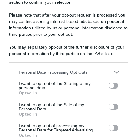
section to confirm your selection.
Please note that after your opt-out request is processed you
may continue seeing interest-based ads based on personal
information utilized by us or personal information disclosed to
third parties prior to your opt-out.
You may separately opt-out of the further disclosure of your
personal information by third parties on the IAB’s list of
downstream participants.
Personal Data Processing Opt Outs
This information may also be disclosed by us to third parties
on the IAB’s List of Downstream Participants that may further
I want to opt-out of the Sharing of my
disclose it to other third parties.
personal data.
Opted In
Please note that this website/app uses one or more Google
services and may gather and store information including but
I want to opt-out of the Sale of my
Personal Data.
not limited to your visit or usage behaviour. You may click to
Opted In
grant or deny consent to Google and its third-party tags to
use your data for below specified purposes in below Google
I want to opt-out of processing my
consent section.
Personal Data for Targeted Advertising.
Opted In