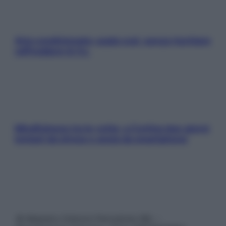
Aria condizionata: usala così, senza rischiare
raffreddore & Co.
Mindfulness tra le vette: a Cortina due giorni
lontani da stress e ansia da smartphone
© Belpietro Edizioni Periodiche SRL –