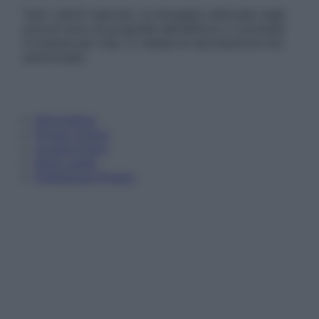
Tutti i diritti riservati. Le immagini utilizzate negli
articoli sono di proprietà dell’editore o concesse
in licenza per l’uso. È vietata la riproduzione non
autorizzata.
Informativa
Privacy Policy
Cookie Policy
Note Legali
Preferenze Privacy