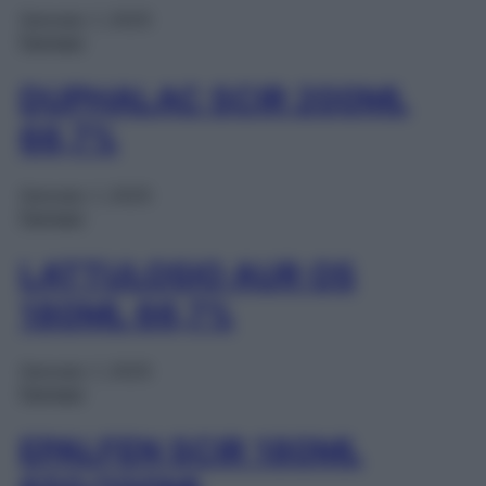
Gennaio 1, 2025
Farmaci
DUPHALAC SCIR 200ML
66,7%
Gennaio 1, 2025
Farmaci
LATTULOSIO AUR OS
180ML 66,7%
Gennaio 1, 2025
Farmaci
EPALFEN SCIR 180ML