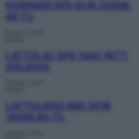
NORMASE EPS SCIR 200ML
66,7%
Gennaio 1, 2025
Farmaci
LATTULAC EPS 1SAC RETT
SOL200G
Gennaio 1, 2025
Farmaci
LATTULOSIO ABC SCIR
180ML66,7%
Gennaio 1, 2025