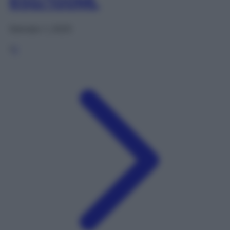
65G/100ML
Gennaio 1, 2025
1
2