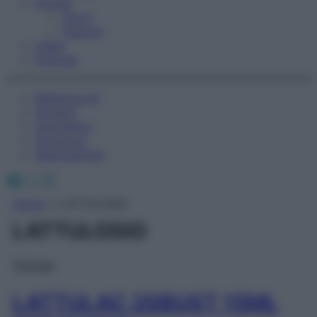
Fitness
Sport
Esercizi
Video
Podcast
Medicina AZ
Farmaci
Calcolatori
Oroscopo
Abbonamenti
Facebook
X
Instagram
Home
»
LATTULOSIO
LATTULOSIO
Farmaci
LATTULAC 20BUST 15ML