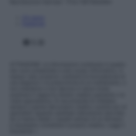
Riproduzione riservata – P.Iva 13673600964
Chi siamo
Pubblicità
Facebook
X
Instagram
ATTENZIONE: Le informazioni contenute in questo
sito sono presentate a solo scopo informativo, in
nessun caso possono costituire la formulazione di
una diagnosi o la prescrizione di un trattamento, e
non intendono e non devono in alcun modo
sostituire il rapporto diretto medico-paziente o la
visita specialistica. Si raccomanda di chiedere
sempre il parere del proprio medico curante e/o di
specialisti riguardo qualsiasi indicazione riportata.
Se si hanno dubbi o quesiti sull’uso di un farmaco
è necessario contattare il proprio medico. Leggi il
Disclaimer »