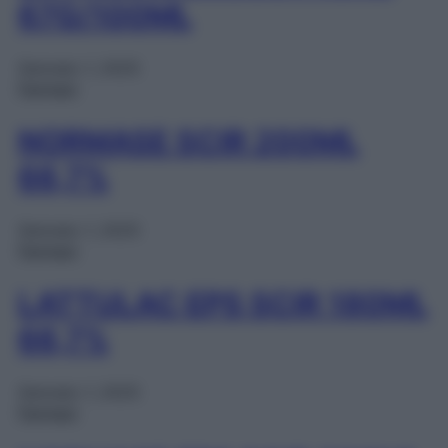
67G/100ML
Gennaio 1, 2025
Farmaci
NORMASE SCIR 200ML
66,7%
Gennaio 1, 2025
Farmaci
LATTULAC EPS SCIR 180ML
66,7%
Gennaio 1, 2025
Farmaci