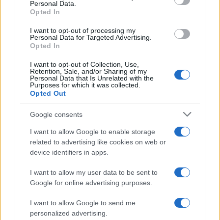
Personal Data.
not limited to your visit or usage behaviour. You may click to
Opted In
grant or deny consent to Google and its third-party tags to
use your data for below specified purposes in below Google
I want to opt-out of processing my
consent section.
Personal Data for Targeted Advertising.
Opted In
I want to opt-out of Collection, Use,
Retention, Sale, and/or Sharing of my
Personal Data that Is Unrelated with the
Purposes for which it was collected.
Opted Out
Google consents
I want to allow Google to enable storage
related to advertising like cookies on web or
device identifiers in apps.
I want to allow my user data to be sent to
Google for online advertising purposes.
I want to allow Google to send me
personalized advertising.