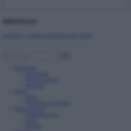
Abbonati ora!
Starbene ti regala benessere ogni mese!
Benessere
Psicologia
Rimedi naturali
Bellezza
Salute
News
Problemi e soluzioni
Alimentazione
Mangiare sano
Diete
Ricette