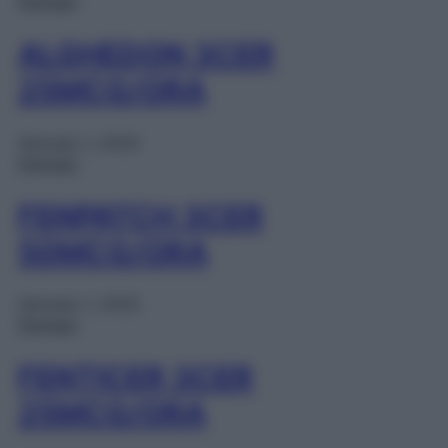
Farmaci
ALGHEDON 3CER
25MCG/ORA
Gennaio 1, 2025
Farmaci
FENPATCH 3CER
50MCG/ORA
Gennaio 1, 2025
Farmaci
FENTICER 3CER
25MCG/ORA