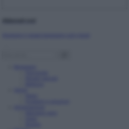
Abbonati ora!
Starbene ti regala benessere ogni mese!
Benessere
Psicologia
Rimedi naturali
Bellezza
Salute
News
Problemi e soluzioni
Alimentazione
Mangiare sano
Diete
Ricette