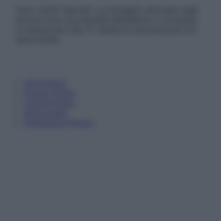
Tutti i diritti riservati. Le immagini utilizzate negli
articoli sono di proprietà dell’editore o concesse
in licenza per l’uso. È vietata la riproduzione non
autorizzata.
Informativa
Privacy Policy
Cookie Policy
Note Legali
Preferenze Privacy