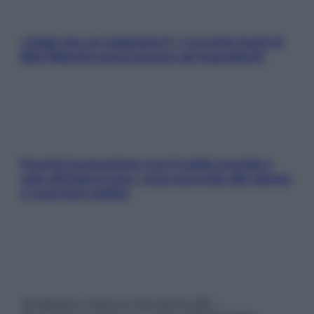
«Oggi che se magnamo?»: 4 ricette facili di
Max Mariola senza pesare gli ingredienti
Perché la pressione con il caldo scende e
sale all’improvviso: cosa succede alle donne
e cosa fare subito
© Belpietro Edizioni Periodiche SRL –