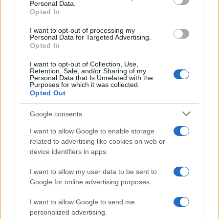
Personal Data.
not limited to your visit or usage behaviour. You may click to
Opted In
grant or deny consent to Google and its third-party tags to
use your data for below specified purposes in below Google
I want to opt-out of processing my
consent section.
Personal Data for Targeted Advertising.
Opted In
I want to opt-out of Collection, Use,
Retention, Sale, and/or Sharing of my
Personal Data that Is Unrelated with the
Purposes for which it was collected.
Opted Out
Google consents
I want to allow Google to enable storage
related to advertising like cookies on web or
device identifiers in apps.
I want to allow my user data to be sent to
Google for online advertising purposes.
I want to allow Google to send me
personalized advertising.