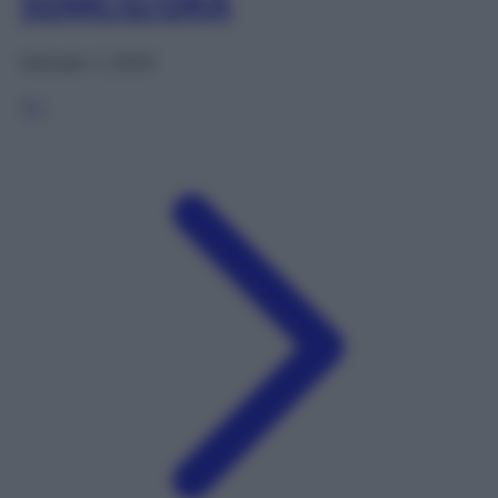
50MCG/ORA
Gennaio 1, 2025
1
2
…