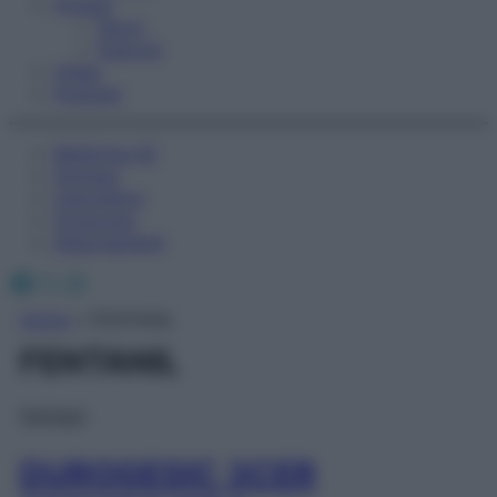
Fitness
Sport
Esercizi
Video
Podcast
Medicina AZ
Farmaci
Calcolatori
Oroscopo
Abbonamenti
Facebook
X
Instagram
Home
»
FENTANIL
FENTANIL
Farmaci
DUROGESIC 3CER