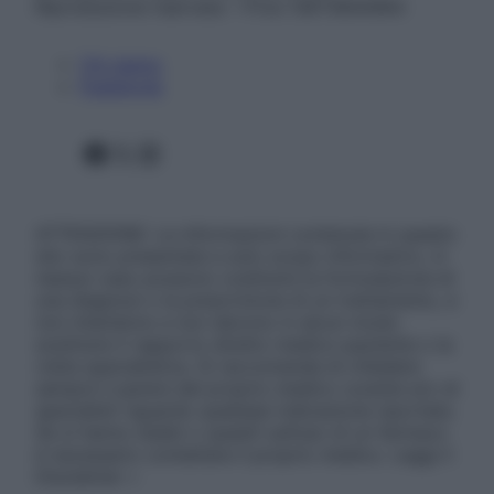
Riproduzione riservata – P.Iva 13673600964
Chi siamo
Pubblicità
Facebook
X
Instagram
ATTENZIONE: Le informazioni contenute in questo
sito sono presentate a solo scopo informativo, in
nessun caso possono costituire la formulazione di
una diagnosi o la prescrizione di un trattamento, e
non intendono e non devono in alcun modo
sostituire il rapporto diretto medico-paziente o la
visita specialistica. Si raccomanda di chiedere
sempre il parere del proprio medico curante e/o di
specialisti riguardo qualsiasi indicazione riportata.
Se si hanno dubbi o quesiti sull’uso di un farmaco
è necessario contattare il proprio medico. Leggi il
Disclaimer »