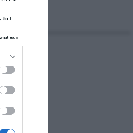
 third
Downstream
er and store
to grant or
ed purposes
ggi anche