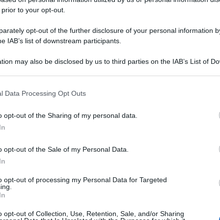
 prior to your opt-out.
rately opt-out of the further disclosure of your personal information by
he IAB’s list of downstream participants.
tion may also be disclosed by us to third parties on the IAB’s List of 
 that may further disclose it to other third parties.
 that this website/app uses one or more Google services and may gath
l Data Processing Opt Outs
including but not limited to your visit or usage behaviour. You may click 
 to Google and its third-party tags to use your data for below specifi
o opt-out of the Sharing of my personal data.
ogle consent section.
In
o opt-out of the Sale of my Personal Data.
In
to opt-out of processing my Personal Data for Targeted
ing.
In
o opt-out of Collection, Use, Retention, Sale, and/or Sharing
Le