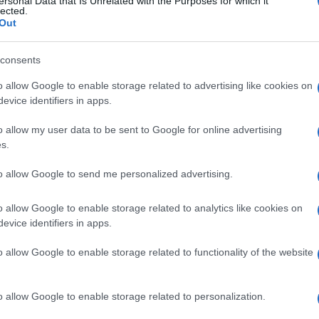
C POTASSICO
ersonal Data that Is Unrelated with the Purposes for which it
lected.
Out
consents
o allow Google to enable storage related to advertising like cookies on
 100ML 50MG/ML
evice identifiers in apps.
o allow my user data to be sent to Google for online advertising
Non 
s.
nas
(e 
to allow Google to send me personalized advertising.
V 25MG
o allow Google to enable storage related to analytics like cookies on
evice identifiers in apps.
o allow Google to enable storage related to functionality of the website
V 50MG
In 
aume
o allow Google to enable storage related to personalization.