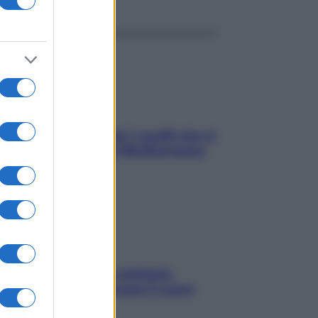
solo Maldive: scopri i coralli che si
condono nel nostro Mediterraneo
come proteggerli)
menopausa il rischio d’infarto
nta: è ora di rinforzare il cuore