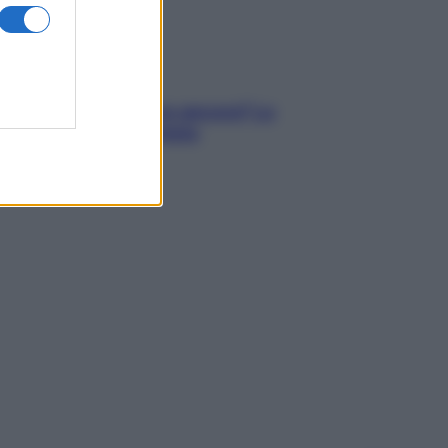
tare le calorie serve ancora? La
osta della nutrizionista