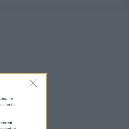
sonal or
ection to
nterest-
closed to