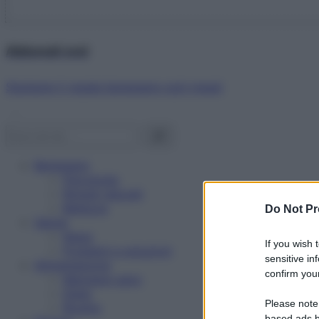
Abbonati ora!
Starbene ti regala benessere ogni mese!
Benessere
Psicologia
Rimedi naturali
Bellezza
Do Not Pr
Salute
News
If you wish 
Problemi e soluzioni
sensitive in
Alimentazione
confirm your
Mangiare sano
Diete
Please note
Ricette
based ads b