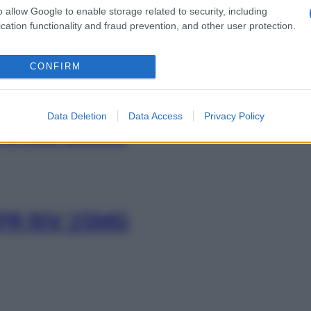
o allow Google to enable storage related to security, including
cation functionality and fraud prevention, and other user protection.
30BUST 50MG
CONFIRM
Con
risp
Data Deletion
Data Access
Privacy Policy
R RIV 25MG
PR RIV 25MG