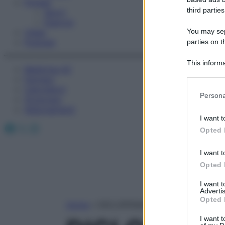
Fitness
third parties
Sport
Esercizi
You may sepa
Video
Podcast
parties on t
This informa
Medicina AZ
Participants
Farmaci
Calcolatori
Please note
Persona
Oroscopo
information 
Abbonamenti
deny consent
I want t
in below Go
Facebook
X
Instagram
Opted 
I want t
Opted 
I want 
Advertis
Opted 
Home
»
DICLOFENAC POTASSICO
I want t