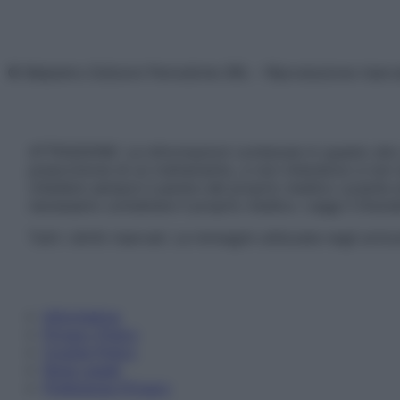
© Belpietro Edizioni Periodiche SRL – Riproduzione riser
ATTENZIONE: Le informazioni contenute in questo sito 
prescrizione di un trattamento, e non intendono e non 
chiedere sempre il parere del proprio medico curante e/o
necessario contattare il proprio medico. Leggi il Discl
Tutti i diritti riservati. Le immagini utilizzate negli ar
Informativa
Privacy Policy
Cookie Policy
Note Legali
Preferenze Privacy