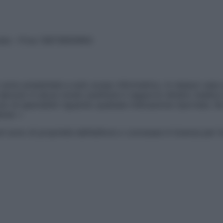
vata – P.Iva 13673600964
sono presentate a solo scopo informativo, in nessun caso p
devono in alcun modo sostituire il rapporto diretto medico-p
 di specialisti riguardo qualsiasi indicazione riportata. Se
aimer »
ticoli sono di proprietà dell’editore o concesse in licenza per 