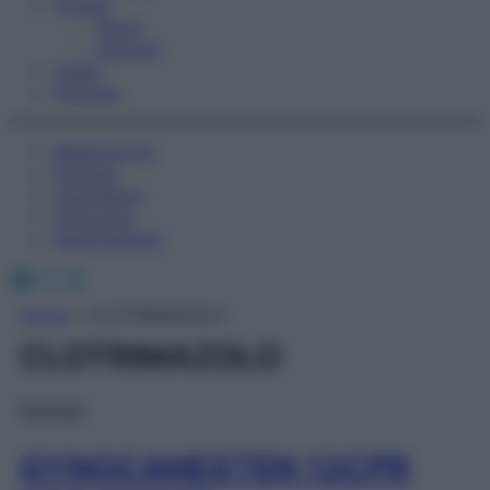
Fitness
Sport
Esercizi
Video
Podcast
Medicina AZ
Farmaci
Calcolatori
Oroscopo
Abbonamenti
Facebook
X
Instagram
Home
»
CLOTRIMAZOLO
CLOTRIMAZOLO
Farmaci
GYNOCANESTEN 12CPR