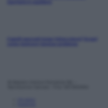
riportarla in equilibrio
Capelli spezzati lungo l’attaccatura? Scopri
come risolvere l’annoso problema
© Belpietro Edizioni Periodiche SRL –
Riproduzione riservata – P.Iva 13673600964
Chi siamo
Pubblicità