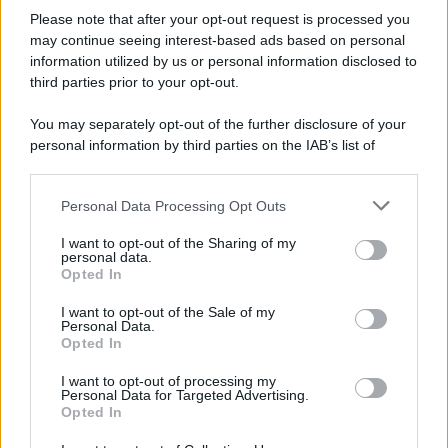
Please note that after your opt-out request is processed you
may continue seeing interest-based ads based on personal
information utilized by us or personal information disclosed to
third parties prior to your opt-out.
You may separately opt-out of the further disclosure of your
personal information by third parties on the IAB’s list of
downstream participants.
Personal Data Processing Opt Outs
This information may also be disclosed by us to third parties
on the IAB’s List of Downstream Participants that may further
I want to opt-out of the Sharing of my
disclose it to other third parties.
personal data.
Opted In
Please note that this website/app uses one or more Google
services and may gather and store information including but
I want to opt-out of the Sale of my
Personal Data.
not limited to your visit or usage behaviour. You may click to
Opted In
grant or deny consent to Google and its third-party tags to
use your data for below specified purposes in below Google
I want to opt-out of processing my
consent section.
Personal Data for Targeted Advertising.
Opted In