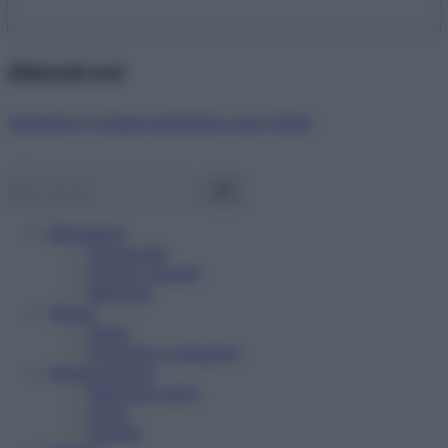
Abbonati ora!
Starbene ti regala benessere ogni mese!
Benessere
Psicologia
Rimedi naturali
Bellezza
Salute
News
Problemi e soluzioni
Alimentazione
Mangiare sano
Diete
Ricette