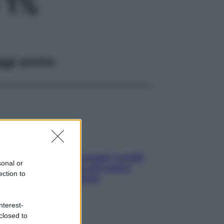
 1%
ggi anche
Non solo Maldive: scopri i coralli
sonal or
che si nascondono nel nostro
ection to
Mediterraneo (e come
proteggerli)
nterest-
closed to