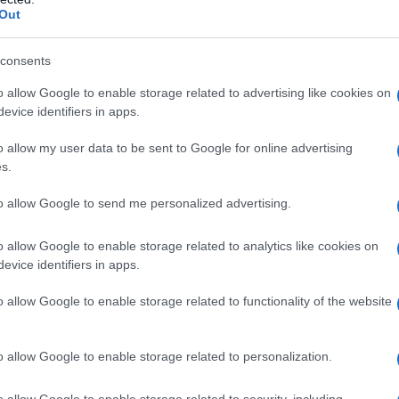
Out
lisorbato 60, cetil palmitato, alcool cetostearilico,
 depurata
Canesten 1% spray cutaneo, soluzione in
ice
Macrogol 400, isopropanolo, propilen glicole
consents
so
o allow Google to enable storage related to advertising like cookies on
evice identifiers in apps.
o allow my user data to be sent to Google for online advertising
s.
 qualsiasi degli eccipienti elencati al paragrafo 6.1.
to allow Google to send me personalized advertising.
o allow Google to enable storage related to analytics like cookies on
evice identifiers in apps.
ccola quantità 2–3 volte al giorno in corrispondenza
nte, dopo aver lavato ed asciugato accuratamente la
r trattare una superficie delle dimensioni di una
o allow Google to enable storage related to functionality of the website
per il trattamento delle zone cutanee glabre (senza
taneo soluzione trova utile impiego per il
 peli ed in corrispondenza delle pieghe cutanee. E’
o allow Google to enable storage related to personalization.
ie aree del corpo (schiena, addome, torace).
lizzato uniformemente sulla parte da trattare 2
o allow Google to enable storage related to security, including