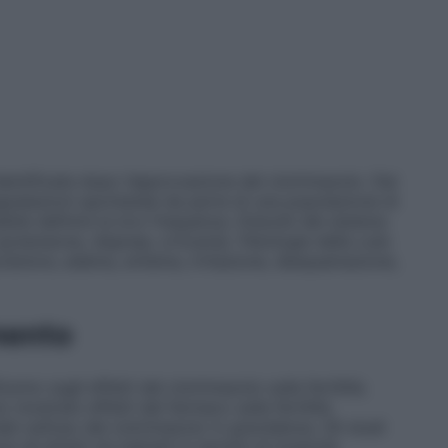
dentificate dopo l’approvazione del clotrimazolo. Dal
gnalazioni spontanee da parte di una popolazione di
ile definire la loro frequenza. Disturbi del sistema
ipotensione, dispnea, orticaria). Patologie della cute
o/dolore, edema, eritema, irritazione, desquamazione,
mento
omo sugli effetti del clotrimazolo sulla fertilità;
 mostrato effetti del farmaco sulla fertilità.
ti sull’uso del clotrimazolo in gravidanza. Gli studi
 nè diretti nè indiretti in termini di tossicità