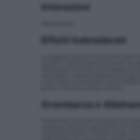
Interazioni
Nessuna nota
Effetti Indesiderati
Le seguenti reazioni avverse sono state i
momento che tali reazioni derivano da se
dimensione non certa, non è sempre possib
immunitario: reazione allergica (sincope, 
e del tessuto sottocutaneo: bolle, fastidi
prurito, eruzione cutanea, bruciore.
Gravidanza e Allatta
Fertilità
Non sono stati condotti studi nell’u
comunque gli studi sugli animali non hanno
Gravidanza
Esiste un numero limitato di da
sugli animali non dimostrano effetti dannosi