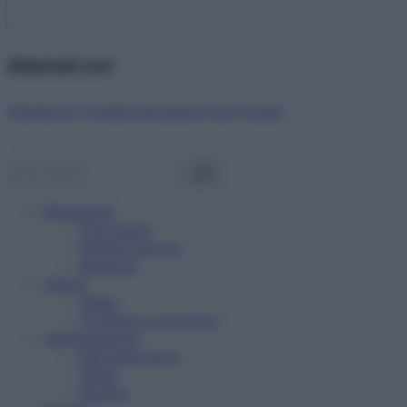
Abbonati ora!
Starbene ti regala benessere ogni mese!
Benessere
Psicologia
Rimedi naturali
Bellezza
Salute
News
Problemi e soluzioni
Alimentazione
Mangiare sano
Diete
Ricette