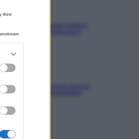
 third
In menopausa il rischio d’infarto
aumenta: è ora di rinforzare il
Downstream
cuore
er and store
to grant or
ed purposes
Contare le calorie serve ancora?
La risposta della nutrizionista