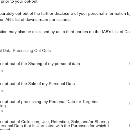
 prior to your opt-out.
rately opt-out of the further disclosure of your personal information by
he IAB’s list of downstream participants.
tion may also be disclosed by us to third parties on the IAB’s List of 
Descrizione tipo ricetta:
OTC – LIBERA
 that may further disclose it to other third parties.
VENDITA
 that this website/app uses one or more Google services and may gath
l Data Processing Opt Outs
Forma farmaceutica:
POLVERE USO
including but not limited to your visit or usage behaviour. You may click 
ESTERNO
 to Google and its third-party tags to use your data for below specifi
o opt-out of the Sharing of my personal data.
ogle consent section.
In
o opt-out of the Sale of my Personal Data.
ella pelle e delle pieghe cutanee, come pitiriasi
s o piede d’atleta, tinea corporis.
Polvere cutanea
In
la pelle e delle pieghe cutanee soprattutto se
 aerate (ad esempio: tinea pedis o piede d’atleta,
to opt-out of processing my Personal Data for Targeted
ing.
In
o opt-out of Collection, Use, Retention, Sale, and/or Sharing
ersonal Data that Is Unrelated with the Purposes for which it
lected.