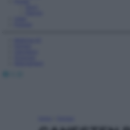
Fitness
Sport
Esercizi
Video
Podcast
Medicina AZ
Farmaci
Calcolatori
Oroscopo
Abbonamenti
Facebook
X
Instagram
Home
»
Farmaci