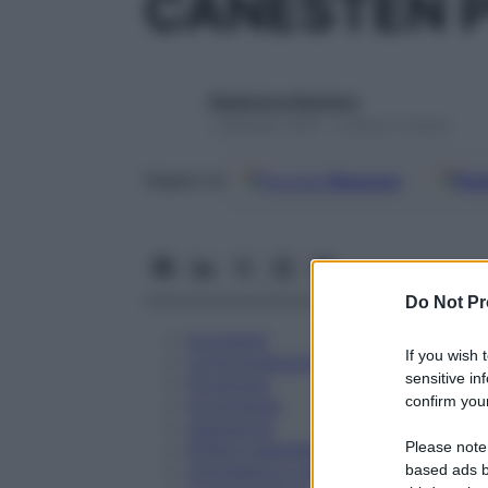
CANESTEN P
Redazione Starbene
1 Gennaio 2025 – Lettura 4 minuti
Google
Discover
Fon
Seguici su
Do Not Pr
Eccipienti
If you wish 
Controindicazioni
sensitive in
Posologia
confirm your
Avvertenze
Interazioni
Please note
Effetti Indesiderati
Gravidanza e Allattamento
based ads b