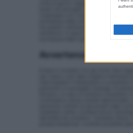
volte al giorno.
Polvere cutanea
Canesten
authenti
lavato ed asciugato accuratamente la zona 
cospargere con Canesten polvere anche l’i
scomparsa delle manifestazioni, è suffici
tre–quattro settimane. Al fine di consolidar
reinfezioni, è opportuno proseguire la t
scomparsa delle manifestazioni.
Avvertenze
Evitare il contatto con gli occhi. Non inge
uso topico, può dare origine a fenomeni di
interrompere il trattamento e consultare i
pannolino si sconsiglia l’impiego di panno
farmaco. In caso di recidive consultare i
continuativo senza risultati apprezzabili
soluzione: evitare di spruzzare negli occh
Canesten crema: contiene alcool cetostear
dermatite da contatto). Canesten Spray 
pompa dosatrice): contiene propilene glic