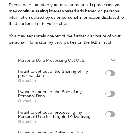
Please note that after your opt-out request is processed you
may continue seeing interest-based ads based on personal
information utilized by us or personal information disclosed to
third parties prior to your opt-out.
You may separately opt-out of the further disclosure of your
personal information by third parties on the IAB’s list of
downstream participants.
Personal Data Processing Opt Outs
This information may also be disclosed by us to third parties
on the IAB’s List of Downstream Participants that may further
I want to opt-out of the Sharing of my
disclose it to other third parties.
personal data.
Opted In
Please note that this website/app uses one or more Google
services and may gather and store information including but
I want to opt-out of the Sale of my
Personal Data.
not limited to your visit or usage behaviour. You may click to
Opted In
grant or deny consent to Google and its third-party tags to
use your data for below specified purposes in below Google
I want to opt-out of processing my
consent section.
Personal Data for Targeted Advertising.
Opted In
I want to opt-out of Collection, Use,