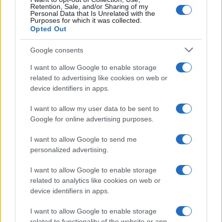
Retention, Sale, and/or Sharing of my
Personal Data that Is Unrelated with the
Purposes for which it was collected.
Opted Out
Google consents
I want to allow Google to enable storage
related to advertising like cookies on web or
device identifiers in apps.
I want to allow my user data to be sent to
Google for online advertising purposes.
I want to allow Google to send me
personalized advertising.
I want to allow Google to enable storage
related to analytics like cookies on web or
device identifiers in apps.
I want to allow Google to enable storage
related to functionality of the website or app.