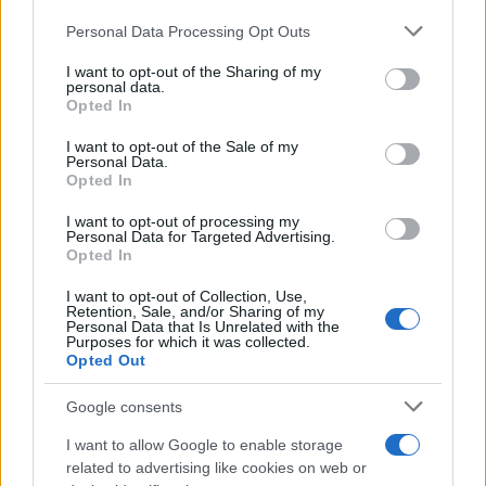
Personal Data Processing Opt Outs
This information may also be disclosed by us to third parties
on the IAB’s List of Downstream Participants that may further
I want to opt-out of the Sharing of my
disclose it to other third parties.
personal data.
Opted In
Please note that this website/app uses one or more Google
services and may gather and store information including but
I want to opt-out of the Sale of my
Personal Data.
not limited to your visit or usage behaviour. You may click to
Opted In
grant or deny consent to Google and its third-party tags to
use your data for below specified purposes in below Google
I want to opt-out of processing my
consent section.
Personal Data for Targeted Advertising.
Opted In
I want to opt-out of Collection, Use,
Retention, Sale, and/or Sharing of my
Personal Data that Is Unrelated with the
Purposes for which it was collected.
Opted Out
Google consents
I want to allow Google to enable storage
related to advertising like cookies on web or