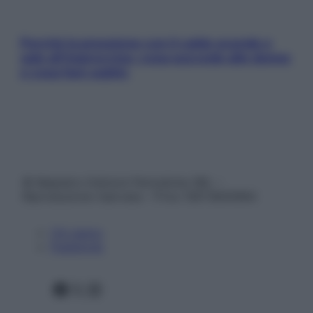
Perché la pressione con il caldo scende e
sale all’improvviso: cosa succede alle donne
e cosa fare subito
© Belpietro Edizioni Periodiche SRL –
Riproduzione riservata – P.Iva 13673600964
Chi siamo
Pubblicità
Facebook
X
Instagram