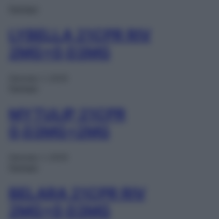
Farmaci
LYBELLA 21CPR RIV
2MG+0,03MG
Gennaio 1, 2025
Farmaci
MYTULIP 21CPR
0,03MG+2MG
Gennaio 1, 2025
Farmaci
BELARA 21CPR RIV
2MG+0,03MG