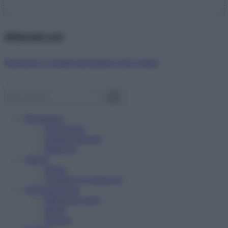
Abbonati ora!
Starbene ti regala benessere ogni mese!
Benessere
Psicologia
Rimedi naturali
Bellezza
Salute
News
Problemi e soluzioni
Alimentazione
Mangiare sano
Diete
Ricette