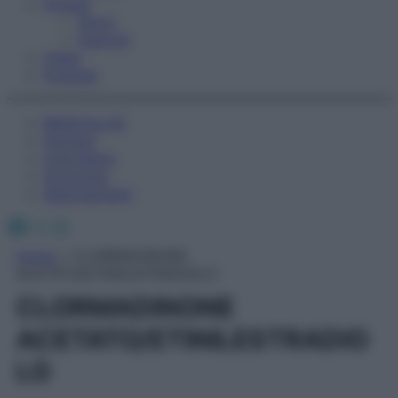
Fitness
Sport
Esercizi
Video
Podcast
Medicina AZ
Farmaci
Calcolatori
Oroscopo
Abbonamenti
Facebook
X
Instagram
Home
»
CLORMADINONE
ACETATO/ETINILESTRADIOLO
CLORMADINONE
ACETATO/ETINILESTRADIO
LO