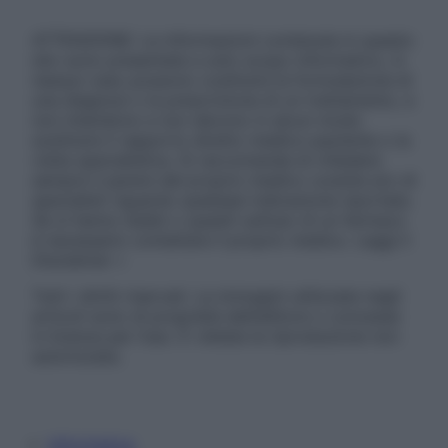
ATTENZIONE: Le informazioni contenute in questo
sito sono presentate a solo scopo informativo, in
nessun caso possono costituire la formulazione di
una diagnosi o la prescrizione di un trattamento, e
non intendono e non devono in alcun modo
sostituire il rapporto diretto medico-paziente o la
visita specialistica. Si raccomanda di chiedere
sempre il parere del proprio medico curante e/o di
specialisti riguardo qualsiasi indicazione riportata.
Se si hanno dubbi o quesiti sull’uso di un farmaco
è necessario contattare il proprio medico. Leggi il
Disclaimer »
Tutti i diritti riservati. Le immagini utilizzate negli
articoli sono di proprietà dell’editore o concesse
in licenza per l’uso. È vietata la riproduzione non
autorizzata.
Informativa