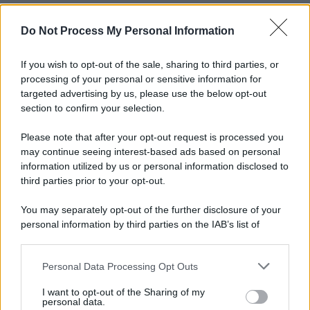
Do Not Process My Personal Information
If you wish to opt-out of the sale, sharing to third parties, or
processing of your personal or sensitive information for
targeted advertising by us, please use the below opt-out
section to confirm your selection.
Please note that after your opt-out request is processed you
may continue seeing interest-based ads based on personal
information utilized by us or personal information disclosed to
third parties prior to your opt-out.
You may separately opt-out of the further disclosure of your
personal information by third parties on the IAB’s list of
downstream participants.
Personal Data Processing Opt Outs
This information may also be disclosed by us to third parties
on the IAB’s List of Downstream Participants that may further
I want to opt-out of the Sharing of my
disclose it to other third parties.
personal data.