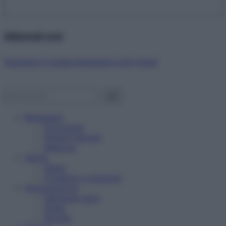
Abbonati ora!
Starbene ti regala benessere ogni mese!
Benessere
Psicologia
Rimedi naturali
Bellezza
Salute
News
Problemi e soluzioni
Alimentazione
Mangiare sano
Diete
Ricette