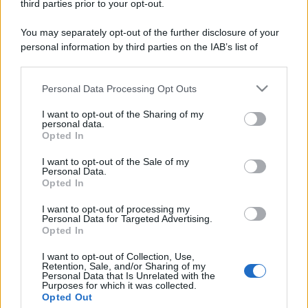
third parties prior to your opt-out.
You may separately opt-out of the further disclosure of your
personal information by third parties on the IAB’s list of
downstream participants.
Personal Data Processing Opt Outs
This information may also be disclosed by us to third parties
on the IAB’s List of Downstream Participants that may further
I want to opt-out of the Sharing of my
disclose it to other third parties.
personal data.
Opted In
Please note that this website/app uses one or more Google
services and may gather and store information including but
I want to opt-out of the Sale of my
Personal Data.
not limited to your visit or usage behaviour. You may click to
Opted In
grant or deny consent to Google and its third-party tags to
use your data for below specified purposes in below Google
I want to opt-out of processing my
consent section.
Personal Data for Targeted Advertising.
Opted In
I want to opt-out of Collection, Use,
Retention, Sale, and/or Sharing of my
Personal Data that Is Unrelated with the
Purposes for which it was collected.
Opted Out