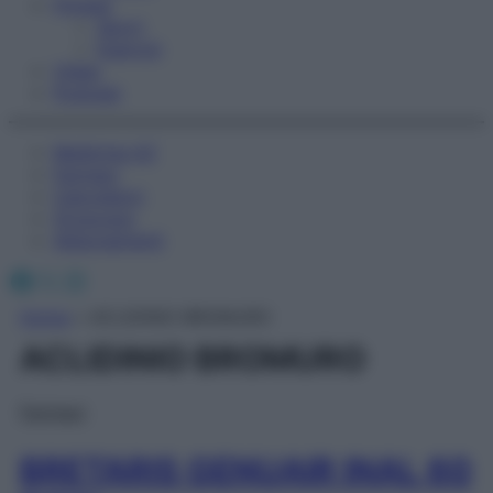
Fitness
Sport
Esercizi
Video
Podcast
Medicina AZ
Farmaci
Calcolatori
Oroscopo
Abbonamenti
Facebook
X
Instagram
Home
»
ACLIDINIO BROMURO
ACLIDINIO BROMURO
Farmaci
BRETARIS GENUAIR INAL 60