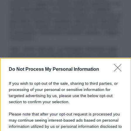
sostituire il rapporto diretto medico-paziente o la
visita specialistica. Si raccomanda di chiedere
sempre il parere del proprio medico curante e/o di
specialisti riguardo qualsiasi indicazione riportata.
Se si hanno dubbi o quesiti sull’uso di un farmaco
è necessario contattare il proprio medico. Leggi il
Disclaimer »
Tutti i diritti riservati. Le immagini utilizzate negli
articoli sono di proprietà dell’editore o concesse
in licenza per l’uso. È vietata la riproduzione non
autorizzata.
Do Not Process My Personal Information
If you wish to opt-out of the sale, sharing to third parties, or
processing of your personal or sensitive information for
Informativa
targeted advertising by us, please use the below opt-out
Privacy Policy
section to confirm your selection.
Cookie Policy
Note Legali
Please note that after your opt-out request is processed you
Preferenze Privacy
may continue seeing interest-based ads based on personal
information utilized by us or personal information disclosed to