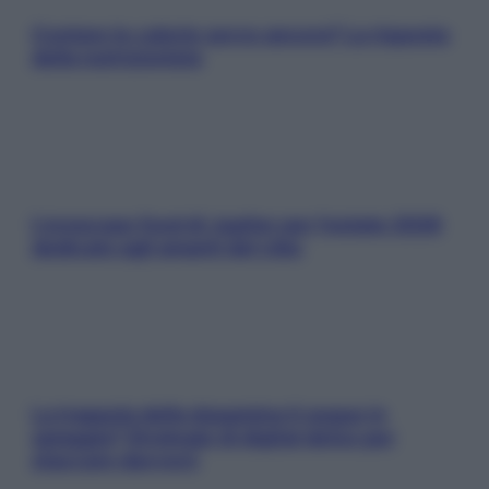
Contare le calorie serve ancora? La risposta
della nutrizionista
L’oroscopo food di Jupiter per l’estate 2026
dedicato agli amanti del cibo
La trappola della dopamina ti segue in
spiaggia? Strategie di digital detox per
staccare davvero