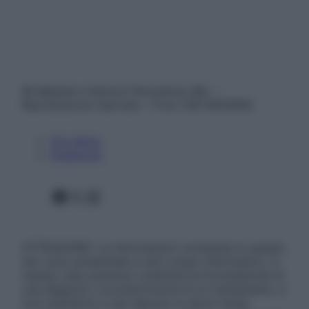
© Belpietro Edizioni Periodiche SRL –
Riproduzione riservata – P.Iva 13673600964
Chi siamo
Pubblicità
Facebook
X
Instagram
ATTENZIONE: Le informazioni contenute in questo
sito sono presentate a solo scopo informativo, in
nessun caso possono costituire la formulazione di
una diagnosi o la prescrizione di un trattamento, e
non intendono e non devono in alcun modo