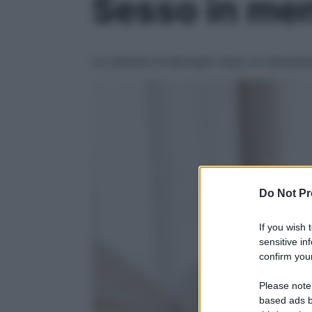
Sesso in men
La carenza di estrogeni dopo la menopaus
Do Not Pr
If you wish 
sensitive in
confirm your
Please note
based ads b