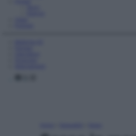
Fitness
Sport
Esercizi
Video
Podcast
Medicina AZ
Farmaci
Calcolatori
Oroscopo
Abbonamenti
Facebook
X
Instagram
Home
»
Sessualità
»
Sesso