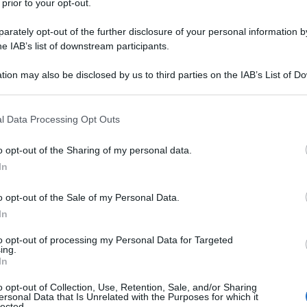
 prior to your opt-out.
rately opt-out of the further disclosure of your personal information by
he IAB’s list of downstream participants.
tion may also be disclosed by us to third parties on the IAB’s List of 
 that may further disclose it to other third parties.
 that this website/app uses one or more Google services and may gath
l Data Processing Opt Outs
including but not limited to your visit or usage behaviour. You may click 
 to Google and its third-party tags to use your data for below specifi
o opt-out of the Sharing of my personal data.
ogle consent section.
In
ti preferite
o opt-out of the Sale of my Personal Data.
In
to opt-out of processing my Personal Data for Targeted
ing.
In
o opt-out of Collection, Use, Retention, Sale, and/or Sharing
ersonal Data that Is Unrelated with the Purposes for which it
lected.