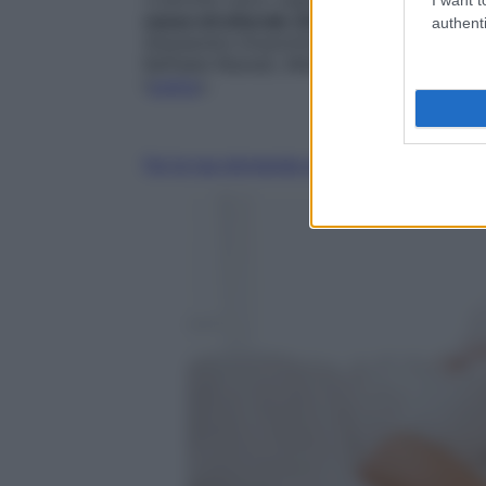
causa strutturale che si traduce nella s
authenti
Alessandra Graziottin, Direttore del Cen
Raffaele Resnati, Milano – Oggi sappiamo
l’
uretra
».
Fai la tua domanda ai nostri esperti