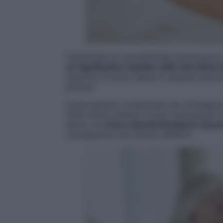
Trattandosi di una patologia ancora poco
un significativo impatto sulla vita intim
capacità di avere rapporti sessuali piacev
partner.
Come peraltro evidenziato da un’indagine 
1000 donne italiane in post-menopausa co
attive, ma
il loro stimolo/desiderio sessu
conseguenza dei sintomi dell’AVV.