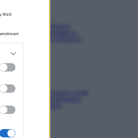
 third
Fame dopo cena? Perché
succede e 6 snack leggeri e
Downstream
appetitosi che non rovinano il
sonno
er and store
to grant or
ed purposes
Non solo Maldive: scopri i coralli
che si nascondono nel nostro
Mediterraneo (e come
proteggerli)