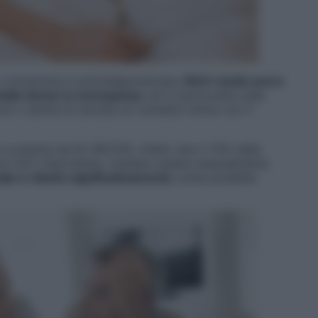
 conosciuta e sottodiagnosticata,
l’AVV risulta avere
a delle donne in menopausa
, ed in particolare sulla
oli o anche di cercare un contatto intimo con il
condotta da EU REVIVE, infatti, ben il 75% delle
n AVV intervistate, risultano essere sessualmente
ale è ridotto significativamente
come possibile