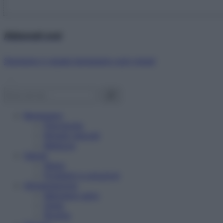
Abbonati ora!
Starbene ti regala benessere ogni mese!
Benessere
Psicologia
Rimedi naturali
Bellezza
Salute
News
Problemi e soluzioni
Alimentazione
Mangiare sano
Diete
Ricette