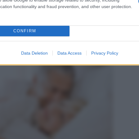
ensazione di “secchezza” per la donna
– aggiunge
cation functionality and fraud prevention, and other user protection.
tro di Ginecologia e Sessuologia Medica H. San
 che questa involuzione coinvolge anche la vescica e
CONFIRM
Data Deletion
Data Access
Privacy Policy