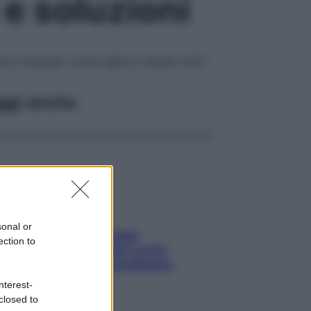
e soluzioni
ti sessuali: come agire in questi casi?
ggi anche
sonal or
Capelli spezzati lungo
ection to
l’attaccatura? Scopri come
risolvere l’annoso problema
nterest-
closed to