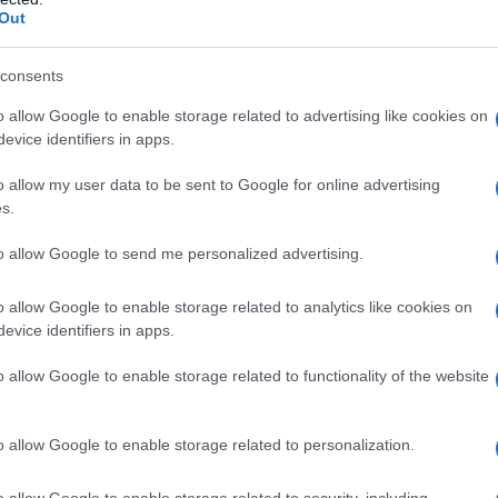
Out
consents
o allow Google to enable storage related to advertising like cookies on
evice identifiers in apps.
o allow my user data to be sent to Google for online advertising
s.
to allow Google to send me personalized advertising.
o allow Google to enable storage related to analytics like cookies on
evice identifiers in apps.
o allow Google to enable storage related to functionality of the website
ogia che riguarda circa una donna su due in post-
liamento delle pareti della
vagina
che, diventando
rgenza di sintomi quali
irritazione, bruciore, prurito,
o allow Google to enable storage related to personalization.
i sessuali
.
carenza di ormoni sessuali dopo la menopausa, è la
o allow Google to enable storage related to security, including