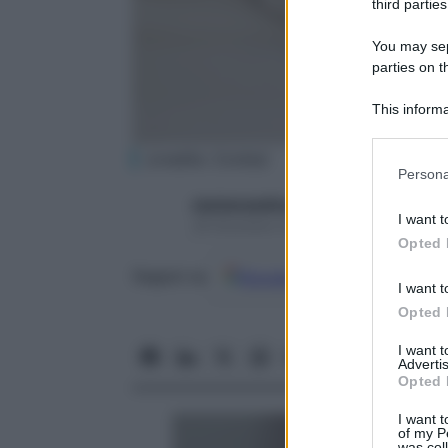
third parties
You may sepa
parties on t
This informa
Participants
(credits: Corbis)
Please note
Persona
information 
starbeneeditor6
deny consent
I want t
29 Dicembre 2015 – Lettura 4 minuti
in below Go
Opted 
Google
Discover
Fon
Seguici su
I want t
Opted 
I want 
Advertis
Opted 
I want t
of my P
was col