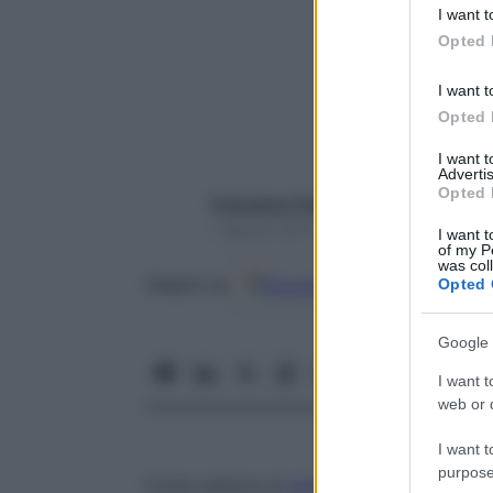
deny consent
I want t
in below Go
Opted 
I want t
Opted 
I want 
Advertis
Opted 
Francesca Trabella
1 Agosto 2018 – Lettura 3 minuti
I want t
of my P
was col
Google
Discover
Fon
Seguici su
Opted 
Google 
I want t
web or d
I want t
purpose
Come sedurre al
primo appuntamento
? M