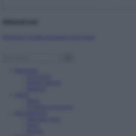
Abbonati ora!
Starbene ti regala benessere ogni mese!
Benessere
Psicologia
Rimedi naturali
Bellezza
Salute
News
Problemi e soluzioni
Alimentazione
Mangiare sano
Diete
Ricette