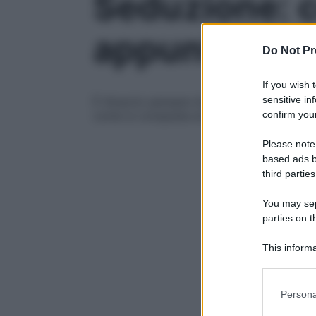
Seduzione: c
appuntamen
Do Not Pr
If you wish 
sensitive in
È illusorio pensare di poter sedurre qual
confirm your
come si conquista al primo appuntament
Please note
based ads b
third parties
You may sepa
parties on t
This informa
Participants
Please note
Persona
information 