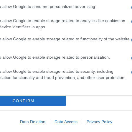
to allow Google to send me personalized advertising.
ilosofo svizzero naturalizzato britannico
Alain de
scuola che ha fondato e presiede: si chiama The
a anche online
, e offre percorsi di formazione
o allow Google to enable storage related to analytics like cookies on
se) si trovano sul sito theschooloflife. com.
evice identifiers in apps.
o, innanzitutto, che
un appuntamento è come
o allow Google to enable storage related to functionality of the website
“selezionatore” che si è la persona giusta per il
mento vincente è
dimostrare che si sta bene con se
ti deboli e che si è in grado di gestirli (il che non è
o allow Google to enable storage related to personalization.
ziché tentare di nasconderlo o esplicitarlo
o allow Google to enable storage related to security, including
 sinceramente
. Al contempo, funziona trattare l’altra
cation functionality and fraud prevention, and other user protection.
alismo: così, le si comunica che ci piace, che
viene
gilità
. Trattarla con adorazione, invece, sarebbe
che imbarazzerebbe troppo. Insomma,
rassicurare
lcosa di seduttivo.
CONFIRM
RAZIONE
Data Deletion
Data Access
Privacy Policy