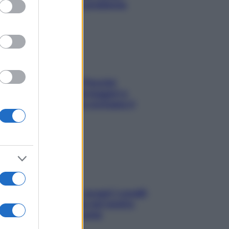
ed purposes
risolvere l’annoso problema
Fame dopo cena? Perché
succede e 6 snack leggeri e
appetitosi che non rovinano il
sonno
Non solo Maldive: scopri i coralli
che si nascondono nel nostro
Mediterraneo (e come
proteggerli)