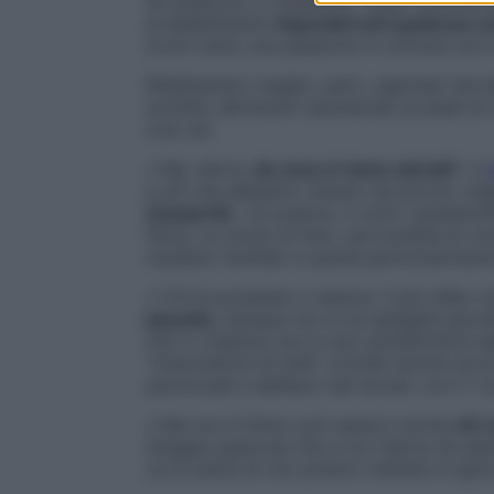
Se qualcuno ti chiedesse “Quali caratteri
probabilmente
risponderesti qualcosa c
occhi verdi, una passione in comune con 
Riflettendoci meglio, però, capiresti che
i
scintilla, altrimenti cascheresti ai piedi d
così via.
√ Ma, allora,
da cosa si viene attratti
? «L’
a ciò che abbiamo vissuto da piccoli, maga
Zamperlin
. «In pratica, ci sono caratteri
fisica, un modo di fare, una tonalità di v
risultano familiari e quindi particolarment
√ Chi le possiede ci seduce. Il più delle v
passato
, dunque non si sa spiegare perché
che ci colpisce non è una caratteristica de
“trascinatore di folle” si brilla (anche se d
autorizzati a defilarci dai doveri, con il “
√ Ma non è finita: può sedurci anche
chi r
sfoggia qualcosa che a noi manca (la speri
cui si sente di non poterci mettere in gioco