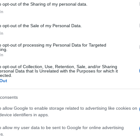
 to Google and its third-party tags to use your data for below specifi
o opt-out of the Sharing of my personal data.
ogle consent section.
In
o opt-out of the Sale of my Personal Data.
In
to opt-out of processing my Personal Data for Targeted
ing.
In
o opt-out of Collection, Use, Retention, Sale, and/or Sharing
ersonal Data that Is Unrelated with the Purposes for which it
lected.
ti preferite
Out
consents
o allow Google to enable storage related to advertising like cookies on
evice identifiers in apps.
o allow my user data to be sent to Google for online advertising
s.
a soprattutto:
come farlo con fiducia e sicurezza
?