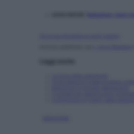
LEGGI ANCHE:
Seduzione: come conq
Fai la tua domanda ai nostri esperti
Articolo pubblicato sul
n. 33 di Starbene
Leggi anche
La forza della seduttività
Come sedurre in base al segno zodi
Seduzione in formato allenamento
5 consigli per sedurre sotto l’ombre
Il pinzimonio è il piatto della seduzi
SEDUZIONE