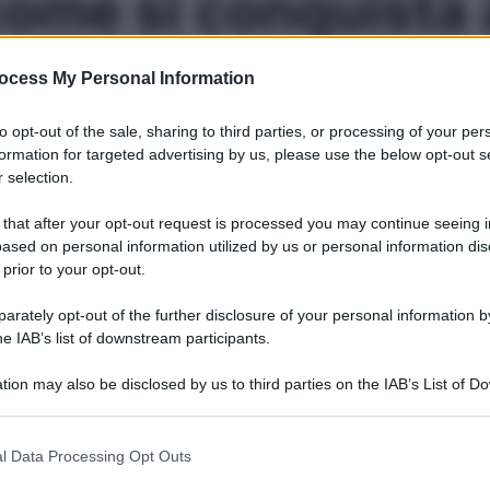
ome si conquista 
to
ocess My Personal Information
to opt-out of the sale, sharing to third parties, or processing of your per
formation for targeted advertising by us, please use the below opt-out s
cuno senza fare alcun sforzo. Non funziona neanche essere d
 selection.
o?
 that after your opt-out request is processed you may continue seeing i
Le
ased on personal information utilized by us or personal information dis
 prior to your opt-out.
rately opt-out of the further disclosure of your personal information by
he IAB’s list of downstream participants.
tion may also be disclosed by us to third parties on the IAB’s List of 
 that may further disclose it to other third parties.
 that this website/app uses one or more Google services and may gath
l Data Processing Opt Outs
including but not limited to your visit or usage behaviour. You may click 