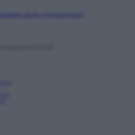
uistare gli altri e farsi apprezzare
in edicola dal 31/7/2018
acale
llone
one