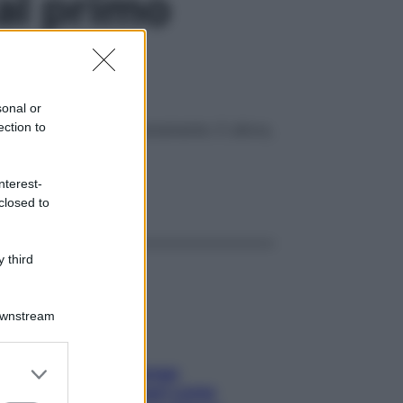
al primo
sonal or
ection to
iversi da come si è veramente. E allora,
nterest-
ggi anche
closed to
 third
Downstream
er and store
Capelli spezzati lungo
to grant or
l’attaccatura? Scopri come