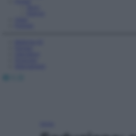
Fitness
Sport
Esercizi
Video
Podcast
Medicina AZ
Farmaci
Calcolatori
Oroscopo
Abbonamenti
Facebook
X
Instagram
Home