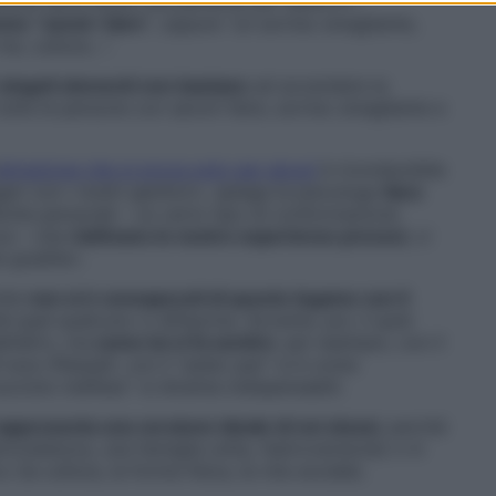
stiche deve avere una persona per sedurti?”,
ome “savoir-faire”
, oppure “un sorriso smagliante,
me, cultura…”.
 singoli elementi non bastano
ad accendere la
i tutte le persone con savoir-faire, sorriso smagliante e
attrazione che si prova solo per alcuni
è riconducibile
ri con i nostri genitori», spiega la psicologa
Sara
stiche personali – un certo tipo di conformazione
oce – che
riattivano le nostre esperienze precoci
, ci
e gradite».
olte
non si è consapevoli di questo legame con il
 quel qualcuno ci affascina. Sovente, poi, il quid
ll’altro, ma
come lui ci fa sentire
: per esempio, con il
i luce riflessa!), con il “peter pan” si è come
cucciolo indifeso” si diventa indispensabili.
appresenta una versione ideale di noi stessi
, perché
colatezza, una famiglia unita, l’estroversione) o in
 (la cultura, la forma fisica, la vita sociale).