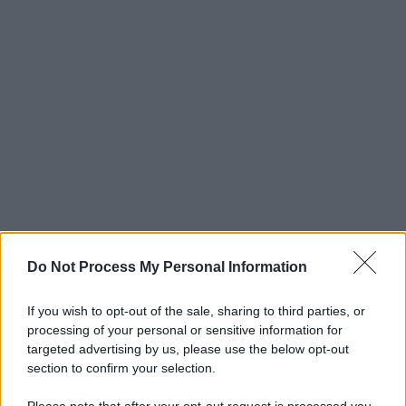
Do Not Process My Personal Information
If you wish to opt-out of the sale, sharing to third parties, or
processing of your personal or sensitive information for
targeted advertising by us, please use the below opt-out
section to confirm your selection.