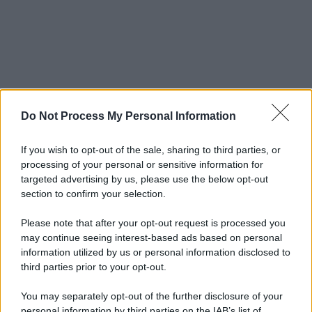
Do Not Process My Personal Information
If you wish to opt-out of the sale, sharing to third parties, or
processing of your personal or sensitive information for
targeted advertising by us, please use the below opt-out
section to confirm your selection.
Please note that after your opt-out request is processed you
may continue seeing interest-based ads based on personal
information utilized by us or personal information disclosed to
third parties prior to your opt-out.
You may separately opt-out of the further disclosure of your
personal information by third parties on the IAB’s list of