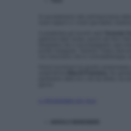
TALK
Si succederanno talk sull’importanza della p
nostri esperti e i nostri giornalisti, insi
A presentare gli incontri sarà
Terenzio Tr
gestione dello stress, autore del libro
Fel
benessere che ci accompagnano ogni luned
profilo Instagram. Terenzio Traisci sarà an
con l’umorismo che lo contraddistingue, ad 
Potrai incontrare tre grandi campionesse, c
schermitrice
Elisa Di Francisca
, l’ex ginn
parleranno delle loro vite da atlete, ma an
giorno.
IL PROGRAMMA DEI TALK
ANGOLO BENESSERE