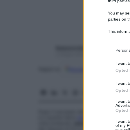
third parties
You may sepa
parties on t
This informa
Participants
Please note
Redazione Starbene
Persona
information 
2 Ottobre 2018 – Lettura 3 minuti
deny consent
I want t
in below Go
Google
Discover
Fon
Seguici su
Opted 
I want t
Opted 
I want 
Advertis
Opted 
Dopo il successo della
prima edizione
, s
e il recente felice
debutto a Salerno
, il
We
I want t
città lombarda:
sabato 20 e domenica 21
of my P
allo Spaces di Porta Nuova (via Bastioni 
was col