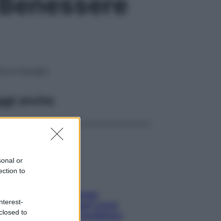
l Benessere
ta la famiglia
ggi anche
sonal or
ection to
Capelli spezzati lungo
nterest-
l’attaccatura? Scopri come
closed to
risolvere l’annoso problema