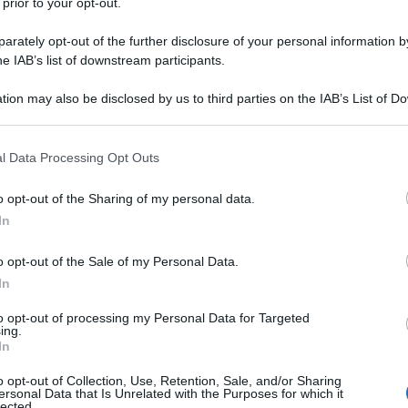
 prior to your opt-out.
rately opt-out of the further disclosure of your personal information by
he IAB’s list of downstream participants.
tion may also be disclosed by us to third parties on the IAB’s List of 
 that may further disclose it to other third parties.
 that this website/app uses one or more Google services and may gath
l Data Processing Opt Outs
including but not limited to your visit or usage behaviour. You may click 
 to Google and its third-party tags to use your data for below specifi
o opt-out of the Sharing of my personal data.
ogle consent section.
ti preferite
In
o opt-out of the Sale of my Personal Data.
In
to opt-out of processing my Personal Data for Targeted
ing.
In
voltasi nell’ottobre 2017 e inaugurata proprio a Milano,
ek end del Benessere di Starbene
torna nella
o opt-out of Collection, Use, Retention, Sale, and/or Sharing
 ottobre
2018
dalle 10 alle 19 ti aspettiamo a
Milano
ersonal Data that Is Unrelated with the Purposes for which it
di Porta Nuova, 21).
lected.