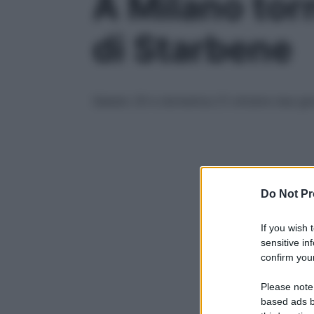
A Milano tor
di Starbene
Sabato 20 e domenica 21 ottobre due giorni 
Do Not Pr
If you wish 
sensitive in
confirm your
Please note
based ads b