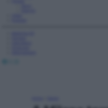
Fitness
Sport
Esercizi
Video
Podcast
Medicina AZ
Farmaci
Calcolatori
Oroscopo
Abbonamenti
Facebook
X
Instagram
Home
»
Salute