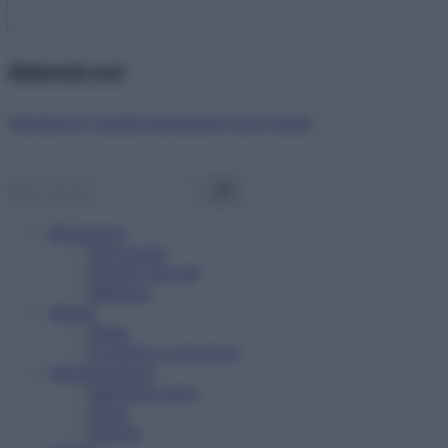
Abbonati ora!
Starbene ti regala benessere ogni mese!
Benessere
Psicologia
Rimedi naturali
Bellezza
Salute
News
Problemi e soluzioni
Alimentazione
Mangiare sano
Diete
Ricette