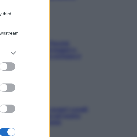
 third
Downstream
Fame dopo cena? Perché
succede e 6 snack leggeri e
er and store
appetitosi che non rovinano il
to grant or
sonno
ed purposes
Non solo Maldive: scopri i coralli
che si nascondono nel nostro
Mediterraneo (e come
proteggerli)