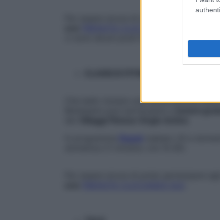
authenti
Per essere sicura di avere la tua consulen
ora
!
PRENOTA CLICCANDO QUI
. Se trovi
ci sono alcuni posti liberi prenotabili sul 
CLASSI DI FITNESS
Che bello iniziare una nuova attività fisi
Benessere puoi partecipare a
lezioni grat
dei
Villaggi Fitness Virgin Active
.
In programma
Punch
(sabato 20 e domeni
domenica 21 ottobre, ore 10.30).
Per essere sicura di poter partecipare ag
ora
!
PRENOTA CLICCANDO QUI
.