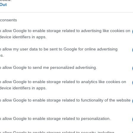
Out
giornalisti, con
tante iniziative tutte gratuite
:
i corretti stili di vita, classi di fitness, attività
consents
o allow Google to enable storage related to advertising like cookies on
evice identifiers in apps.
o allow my user data to be sent to Google for online advertising
s.
to allow Google to send me personalized advertising.
italiano,
Gruppo Ospedaliero San Donato
, scelto da
o allow Google to enable storage related to analytics like cookies on
posto da 18 ospedali tra Lombardia ed Emilia
ra a carattere scientifi co. Nel Week end del
evice identifiers in apps.
ricevere indicazioni e consigli da diversi specialisti
entali per la salute della famiglia.
o allow Google to enable storage related to functionality of the website
o allow Google to enable storage related to personalization.
cologo – Cardiologo – Senologo – Dermatologo –
o allow Google to enable storage related to security, including