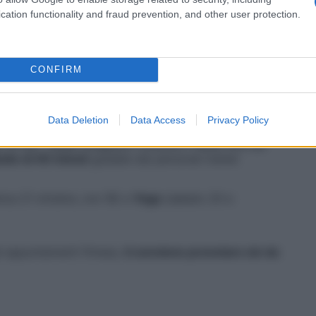
cation functionality and fraud prevention, and other user protection.
za gratuita garantita,
ti conviene prenotare sin da
 tutti i posti già prenotati vieni comunque a trovarci:
posto.
CONFIRM
Data Deletion
Data Access
Privacy Policy
ca. Sì ma… quale scegliere? Durante il Week end del
uite di 40 minuti
guidate dai personal trainer
ca 21 ottobre, ore 18) e
Yoga
(sabato 20 e
li appuntamenti fitness,
ti conviene prenotare sin da