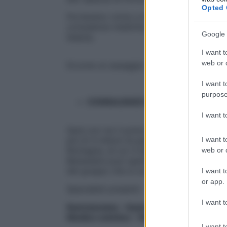
Opted 
Porteremo vicino a te i nostri esperti e i 
consulenze mediche, talk sulla prevenzione e 
Google 
beauty.
I want t
web or d
Eccone un assaggio:
I want t
purpose
CONSULENZE MEDICHE GRATUITE
I want 
Sarà con noi il primo gruppo ospedaliero 
I want t
più di 4 milioni di pazienti l’anno e com
Romagna, di cui 3 istituti di ricovero e cu
web or d
Benessere puoi sperimentare l’eccellenza e 
del gruppo che si occupano di temi fondam
I want t
or app.
Specialisti presenti:
I want t
Nutrizionista – Gastroenterologo – Gine
Medico estetico – Neurologo
I want t