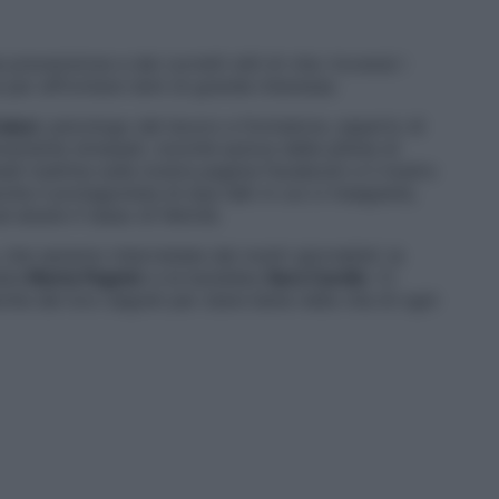
revenzione e dei corretti stili di vita: troverai i
eme per affrontare temi di grande interesse.
aisci
, psicologo del lavoro e formatore, esperto di
icemente stressati
, nonché autore delle pillole di
ì mattina sulla nostra pagina Facebook e il nostro
che il protagonista di due talk in cui ci insegnerà,
alzare il tasso di felicità.
he saranno intervistate dai nostri giornalisti: la
asta
Marta Pagnin
i e la karateka
Sara Cardin
. Ci
che dei loro segreti per stare bene nella vita di ogni