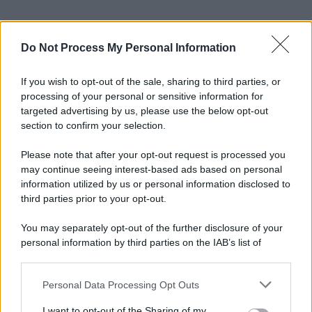
Do Not Process My Personal Information
If you wish to opt-out of the sale, sharing to third parties, or
processing of your personal or sensitive information for
targeted advertising by us, please use the below opt-out
section to confirm your selection.
Please note that after your opt-out request is processed you
may continue seeing interest-based ads based on personal
information utilized by us or personal information disclosed to
third parties prior to your opt-out.
You may separately opt-out of the further disclosure of your
personal information by third parties on the IAB’s list of
downstream participants.
Personal Data Processing Opt Outs
This information may also be disclosed by us to third parties
on the IAB’s List of Downstream Participants that may further
I want to opt-out of the Sharing of my