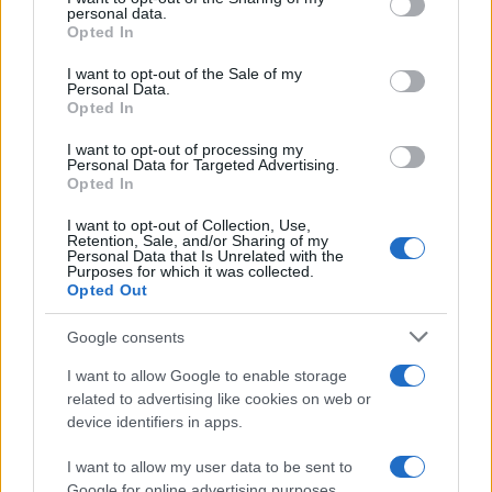
disclose it to other third parties.
personal data.
Opted In
Please note that this website/app uses one or more Google
services and may gather and store information including but
I want to opt-out of the Sale of my
Personal Data.
not limited to your visit or usage behaviour. You may click to
Opted In
grant or deny consent to Google and its third-party tags to
use your data for below specified purposes in below Google
I want to opt-out of processing my
consent section.
Personal Data for Targeted Advertising.
Opted In
I want to opt-out of Collection, Use,
Retention, Sale, and/or Sharing of my
Personal Data that Is Unrelated with the
Purposes for which it was collected.
Opted Out
Google consents
I want to allow Google to enable storage
related to advertising like cookies on web or
device identifiers in apps.
I want to allow my user data to be sent to
Google for online advertising purposes.