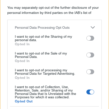
You may separately opt-out of the further disclosure of your
personal information by third parties on the IAB’s list of
downstream participants.
Personal Data Processing Opt Outs
This information may also be disclosed by us to third parties
on the IAB’s List of Downstream Participants that may further
I want to opt-out of the Sharing of my
disclose it to other third parties.
personal data.
Opted In
Please note that this website/app uses one or more Google
services and may gather and store information including but
I want to opt-out of the Sale of my
Personal Data.
not limited to your visit or usage behaviour. You may click to
Opted In
grant or deny consent to Google and its third-party tags to
use your data for below specified purposes in below Google
I want to opt-out of processing my
consent section.
Personal Data for Targeted Advertising.
Opted In
I want to opt-out of Collection, Use,
Retention, Sale, and/or Sharing of my
Personal Data that Is Unrelated with the
Purposes for which it was collected.
Opted Out