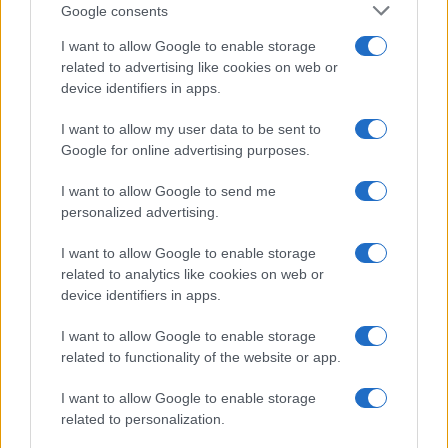
Google consents
I want to allow Google to enable storage
related to advertising like cookies on web or
device identifiers in apps.
I want to allow my user data to be sent to
Google for online advertising purposes.
I want to allow Google to send me
personalized advertising.
I want to allow Google to enable storage
related to analytics like cookies on web or
device identifiers in apps.
I want to allow Google to enable storage
related to functionality of the website or app.
I want to allow Google to enable storage
related to personalization.