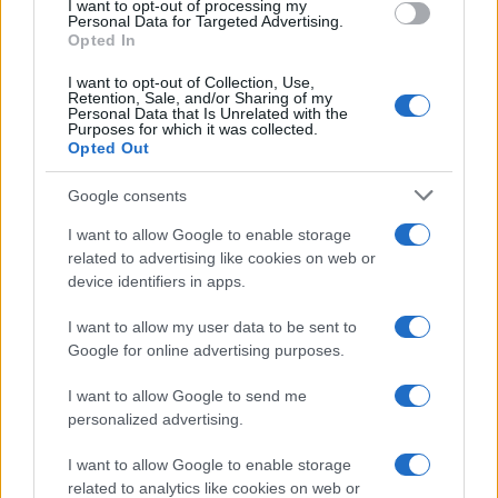
I want to opt-out of processing my
consent section.
Personal Data for Targeted Advertising.
Opted In
I want to opt-out of Collection, Use,
Retention, Sale, and/or Sharing of my
Personal Data that Is Unrelated with the
Purposes for which it was collected.
Opted Out
Google consents
I want to allow Google to enable storage
related to advertising like cookies on web or
device identifiers in apps.
I want to allow my user data to be sent to
Google for online advertising purposes.
I want to allow Google to send me
personalized advertising.
I want to allow Google to enable storage
related to analytics like cookies on web or