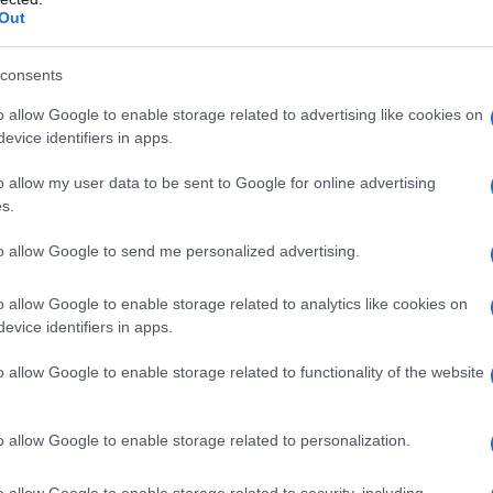
aumentare i casi. In base a calcoli statistici
Out
cancro della tiroide sarà per frequenza il secondo
cro della mammella.
consents
o allow Google to enable storage related to advertising like cookies on
ento
evice identifiers in apps.
de è il quarto tumore per incidenza, ma diventerà il
o allow my user data to be sent to Google for online advertising
e dopo il tumore della mammella e il terzo più
s.
 prostata e del polmone», dice
Roberto Valcavi
,
nterna e presidente dell’Associazione T.N.T.
ules Therapies). «Cionostante la mortalità dovrebbe
to allow Google to send me personalized advertising.
 diagnosi, cioè bassissima e circoscritta a più rare
ù frequente tumore papillare (cioè la forma tumore
o allow Google to enable storage related to analytics like cookies on
evice identifiers in apps.
o nelle diagnosi. «Le metodiche diagnostiche sono più
o allow Google to enable storage related to functionality of the website
lle più frequenti
ecografie
, effettuate per motivi
li o tumori con più frequenza. Per esempio, alcune
ita ginecologica, quando il medico controlla anche
o allow Google to enable storage related to personalization.
con pazienti in follow up che eseguono tac e
ndocrinologo.
o allow Google to enable storage related to security, including