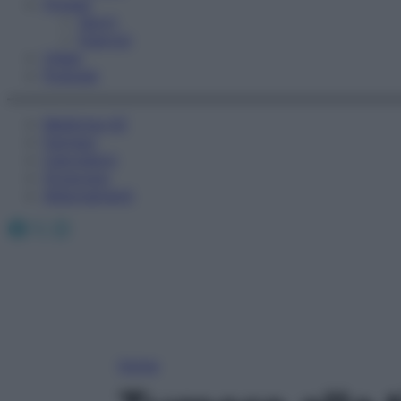
Fitness
Sport
Esercizi
Video
Podcast
Medicina AZ
Farmaci
Calcolatori
Oroscopo
Abbonamenti
Facebook
X
Instagram
Home