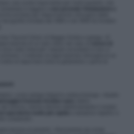
tano una svolta importante per molti pazienti, che
’anestesia è leggera e
non prevede l’intubazione e
rma avviene per l’asportazione chirurgica della
o l’ecografia tiroidea dal 1986 e nel 1999 ha fondato
.
crine Thyroid Clinic) di Reggio Emilia e spiega: «È
sportazione di un solo lobo) nel caso di
tumori di
 sono stati intaccati i tessuti circostanti e non ci
 contrario, il metodo di asportazione chirurgica è un
ratta di asportare tutta la ghiandola o parte di
azienti
eplici, come spiega l’esperto endocrinologo: «Quello
nneggia il tessuto tiroideo sano
(detto
dal tumore, mentre elimina selettivamente il nodulo
st operatorio molto più rapido
e semplice rispetto a
ti collaterali».
sta tecnica ai pazienti. «Nonostante sia ormai