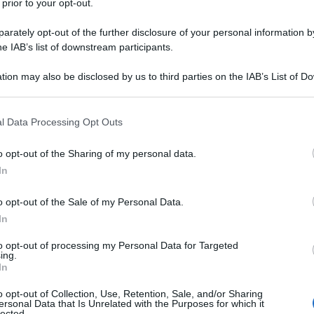
 prior to your opt-out.
rately opt-out of the further disclosure of your personal information by
he IAB’s list of downstream participants.
tion may also be disclosed by us to third parties on the IAB’s List of 
 that may further disclose it to other third parties.
 that this website/app uses one or more Google services and may gath
l Data Processing Opt Outs
including but not limited to your visit or usage behaviour. You may click 
 to Google and its third-party tags to use your data for below specifi
o opt-out of the Sharing of my personal data.
ogle consent section.
In
ti preferite
o opt-out of the Sale of my Personal Data.
In
to opt-out of processing my Personal Data for Targeted
ing.
In
 e un decorso post operatorio molto più leggero,
o opt-out of Collection, Use, Retention, Sale, and/or Sharing
ose cicatrici. A prometterlo sono le nuove tecniche
ersonal Data that Is Unrelated with the Purposes for which it
 patologia che colpisce soprattutto le donne e che,
lected.