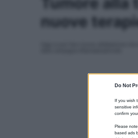
Tumore alla 
nuove terapi
Oggi si può fare ricorso all’ablazione che 
della campagna #Salvalatuatiroide
Do Not Pr
If you wish 
sensitive in
confirm your
Please note
based ads b