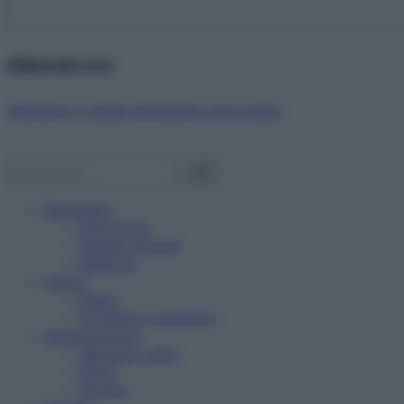
Abbonati ora!
Starbene ti regala benessere ogni mese!
Benessere
Psicologia
Rimedi naturali
Bellezza
Salute
News
Problemi e soluzioni
Alimentazione
Mangiare sano
Diete
Ricette