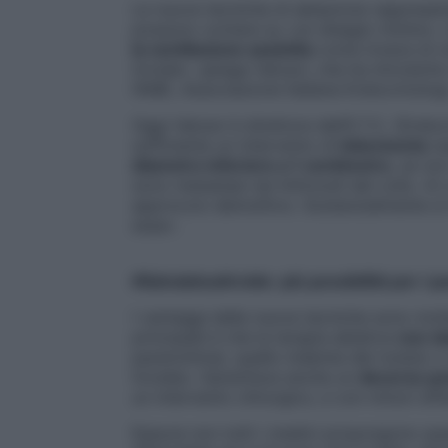
Le nuove tecniche di ablazione rappresen
possono contare su «un disagio minimo. L
la ventilazione assistita
come invece di no
tiroide», spiega Valcavi, che ha introdott
l’AME, Associazione Italiana Endocrinologi
Oggi Valcavi è direttore dell’E.T.C. (Endo
sufficiente un intervento di
lobectomia
(a
diametro inferiore a 1 centimetro
, se non
sono metastasi nei linfonodi del collo. Al
approccio demolitivo. Sostanzialmente si t
essa».
#Salvalatuatiroide: più possibilità per i p
I vantaggi delle nuove tecniche sono molt
principale è che la terapia ablativa
non da
parenchima), quello indenne dal nodulo o 
tiroideo. Garantisce anche un
decorso po
un intervento chirurgico, e con minori effet
Eppure non tutti i medici propongono que