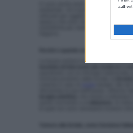
Ci sono anche studi che mostrano una cert
authenti
ambientali. «Si è ipotizzato un ruolo da p
utilizzati per oggetti di plastica come uten
spesa e che sono ritenuti
interferenti en
scientifiche per metterli in relazione diret
l’esperto.
Perché e quando scegliere le tecniche 
La buona notizia è che, di fronte a una m
tecniche di intervento più moderne e m
soprattutto con la chirurgia tradizionale, 
l’ormone prodotto dalla tiroide, la
tiroxin
crescita in caso di
noduli
benigni. Ma nel 
dimostrata la sua inefficacia», afferma Va
terapia selettiva
, che mirano a eliminare 
quindi ricorrendo a un’
ablazione
. Si trat
le quali non sono necessarie incisioni chir
Tumore alla tiroide, come funziona l’abl