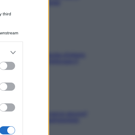
Mediterraneo (e come
proteggerli)
 third
Downstream
er and store
In menopausa il rischio d’infarto
to grant or
aumenta: è ora di rinforzare il
ed purposes
cuore
Contare le calorie serve ancora?
La risposta della nutrizionista