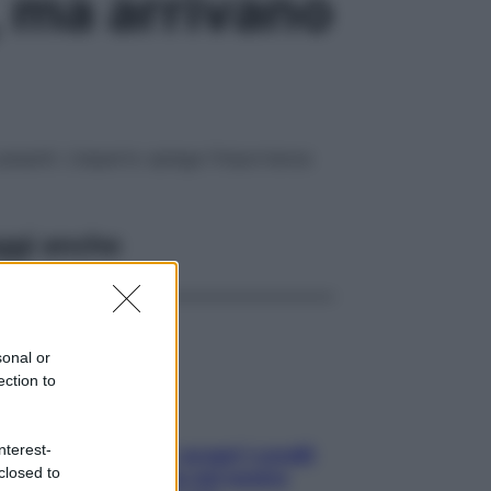
, ma arrivano
ù pesanti. L’esperto spiega l’importanza
ggi anche
sonal or
ection to
nterest-
Non solo Maldive: scopri i coralli
closed to
che si nascondono nel nostro