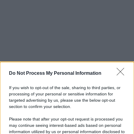
Do Not Process My Personal Information
If you wish to opt-out of the sale, sharing to third parties, or
processing of your personal or sensitive information for
targeted advertising by us, please use the below opt-out
section to confirm your selection.
Please note that after your opt-out request is processed you
may continue seeing interest-based ads based on personal
information utilized by us or personal information disclosed to