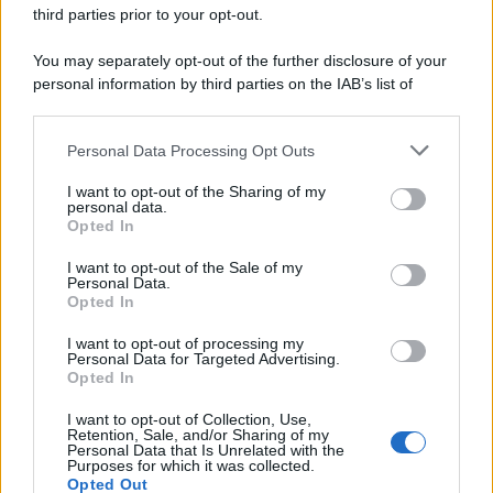
third parties prior to your opt-out.
You may separately opt-out of the further disclosure of your
personal information by third parties on the IAB’s list of
downstream participants.
Personal Data Processing Opt Outs
This information may also be disclosed by us to third parties
on the IAB’s List of Downstream Participants that may further
I want to opt-out of the Sharing of my
disclose it to other third parties.
personal data.
Opted In
Please note that this website/app uses one or more Google
services and may gather and store information including but
I want to opt-out of the Sale of my
Personal Data.
not limited to your visit or usage behaviour. You may click to
Opted In
grant or deny consent to Google and its third-party tags to
use your data for below specified purposes in below Google
I want to opt-out of processing my
consent section.
Personal Data for Targeted Advertising.
Opted In
I want to opt-out of Collection, Use,
Retention, Sale, and/or Sharing of my
Personal Data that Is Unrelated with the
Purposes for which it was collected.
Opted Out