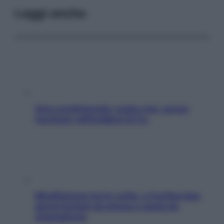
Leggi anche
Aria condizionata: usala così, senza
rischiare raffreddore & Co.
Mindfulness tra le vette: a Cortina due
giorni lontani da stress e ansia da
smartphone