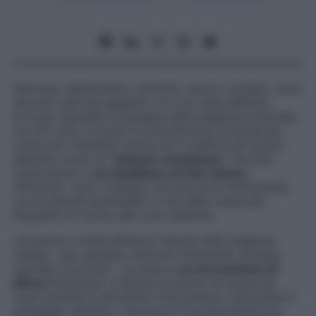
Stizzosa, spasmodica, notturna, secca o grassa…sono
davvero tanti gli aggettivi con cui viene definita
la tosse. Sgradita compagna della stagione invernale,
ma non solo, la tosse è comunemente considerata
come una “malattia”, anche se in realtà è più giusto
definirla come un
“sintomo complesso”
che può
trasformarsi in
un fastidioso circolo vizioso
.
Oltretutto, visto il disagio che provoca interferendo
con le attività quotidiane, è una delle cause più
frequenti di ricorso alle cure mediche.
«Comune a molte affezioni tipiche della stagione
fredda – per esempio sindromi influenzali, laringiti,
tracheiti, bronchiti – la tosse è
un meccanismo di
difesa
finalizzato a liberare le prime vie aeree da
corpi estranei e secrezioni che possono ostacolare il
passaggio dell’aria o favorire la crescita batterica»,