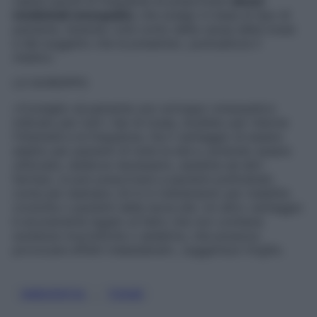
capita quindi di frequente di prescrivere
alcuni
medicinali omeopatici
, che scelgo in base al tipo di
paziente, tenendo cioè conto della causa della tosse
e del soggetto che la presenta», puntualizza il
medico.
LO SCIROPPO
«Consiglio sicuamente uno sciroppo omeopatico
indicato per tutti i tipi di tosse, studiato per ridurne
l’intensità e la frequenza. Ha il vantaggio di essere
adatto per pazienti di tutte le età e, potendo essere
utilizzato, laddove necessario, assieme ad altri
farmaci, si può prescrivere a pazienti politrattati,
come per esempio chi è in trattamento per malattie
croniche o pazienti della terza età. Un altro vantaggio
è sicuramente legato al fatto che non contiene
sostanze mucolitiche o sedative, che possono
provocare effetti indesiderati», suggerisce Virgilio.
, 
OMEOPATIA
TOSSE