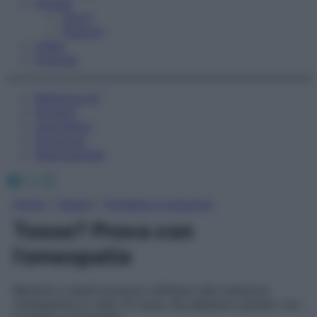
Fitness
Sport
Esercizi
Video
Podcast
Medicina AZ
Farmaci
Calcolatori
Oroscopo
Abbonamenti
Facebook
X
Instagram
Home
»
Salute
»
Problemi e soluzioni
Tosse? Prova con
l’omeopatia
Bambini e adulti possono affidarsi alla medicina
omeopatica in caso di tosse. Ne abbiamo parlato con