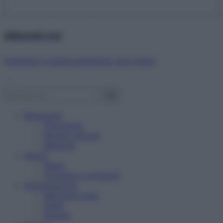
Abbonati ora!
Starbene ti regala benessere ogni mese!
Benessere
Psicologia
Rimedi naturali
Bellezza
Salute
News
Problemi e soluzioni
Alimentazione
Mangiare sano
Diete
Ricette