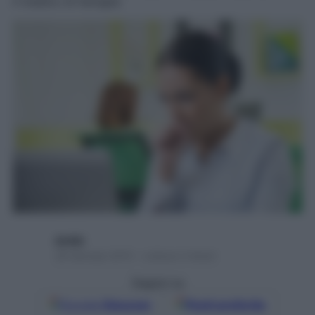
il medico di famiglia
alydip
26 Gennaio 2015 – Lettura 2 minuti
Seguici su
Google
Discover
Fonti preferite