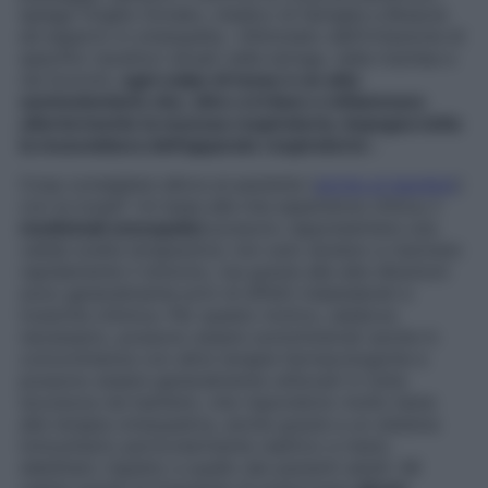
spiega Virgilio Donato, medico di famiglia a Brescia
ed esperto in omeopatia. «Stimolato dall’irritazione di
specifici recettori situati nella laringe, nella trachea e
nei bronchi,
ogni colpo di tosse è un atto
semivolontario che, oltre a irritare e infiammare
ulteriormente la mucosa respiratoria, impegna tutta
la muscolatura dell’apparato respiratorio
».
Cosa consigliare allora al paziente (
anche ai bambini
)
con la tosse? «In base alla mia esperienza clinica,
i
medicinali omeopatici
possono rappresentare una
valida scelta terapeutica: non solo aiutano a risolvere
rapidamente il sintomo, ma grazie alle alte diluizioni
sono generalmente privi di effetti indesiderati e
tossicità chimica. Per questo motivo, laddove
necessario, possono essere somministrati anche in
concomitanza con altre terapie farmacologiche e
possono essere generalmente utilizzati in tutta
sicurezza nei bambini, che rispondono molto bene
alla terapia omeopatica, anche grazie a un sistema
immunitario particolarmente reattivo e meno
debilitato rispetto a quello dei pazienti adulti. Mi