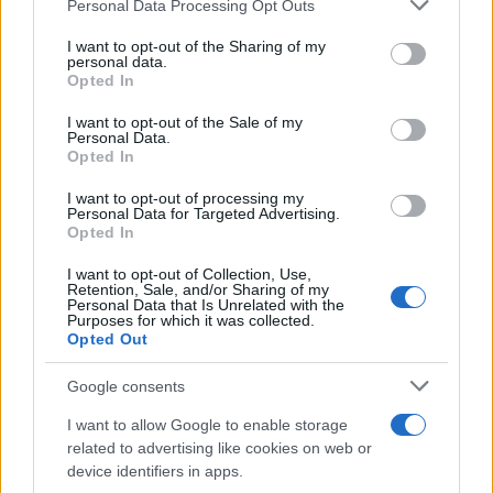
Personal Data Processing Opt Outs
This information may also be disclosed by us to third parties
on the IAB’s List of Downstream Participants that may further
I want to opt-out of the Sharing of my
disclose it to other third parties.
personal data.
Opted In
Please note that this website/app uses one or more Google
services and may gather and store information including but
I want to opt-out of the Sale of my
Personal Data.
not limited to your visit or usage behaviour. You may click to
Opted In
grant or deny consent to Google and its third-party tags to
use your data for below specified purposes in below Google
I want to opt-out of processing my
consent section.
Personal Data for Targeted Advertising.
Opted In
I want to opt-out of Collection, Use,
Retention, Sale, and/or Sharing of my
Personal Data that Is Unrelated with the
Purposes for which it was collected.
Opted Out
Google consents
I want to allow Google to enable storage
related to advertising like cookies on web or
device identifiers in apps.