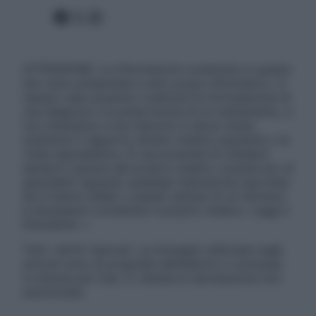
Facebook
X
Instagram
ATTENZIONE: Le informazioni contenute in questo
sito sono presentate a solo scopo informativo, in
nessun caso possono costituire la formulazione di
una diagnosi o la prescrizione di un trattamento, e
non intendono e non devono in alcun modo
sostituire il rapporto diretto medico-paziente o la
visita specialistica. Si raccomanda di chiedere
sempre il parere del proprio medico curante e/o di
specialisti riguardo qualsiasi indicazione riportata.
Se si hanno dubbi o quesiti sull’uso di un farmaco
è necessario contattare il proprio medico. Leggi il
Disclaimer »
Tutti i diritti riservati. Le immagini utilizzate negli
articoli sono di proprietà dell’editore o concesse
in licenza per l’uso. È vietata la riproduzione non
autorizzata.