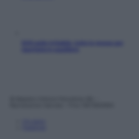
SOS pelle irritabile: tutte le mosse per
riportarla in equilibrio
© Belpietro Edizioni Periodiche SRL –
Riproduzione riservata – P.Iva 13673600964
Chi siamo
Pubblicità