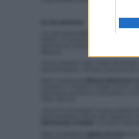
Un mix antistress
«Le parti aeree della
passiflora
sono ricche
fenolici, di cumarine e soprattutto di flav
agiscono sul sistema nervoso centrale co
l’esperta.
«Studi scientifici hanno infatti dimostrato
benzodiazepine, i farmaci conosciuti per 
Dalla riconosciuta
efficacia distensiva e
l’insonnia e i frequenti risvegli notturni, 
stanchezza eccessiva e nervosismo, e in me
sbalzi d’umore.
«Alcuni fra gli alcaloidi in essa contenuti
particolarmente efficaci per rilassare la 
dell’intestino irritabile
o di dolori mestrua
Infine, la passiflora
agisce sul cuore
e ne 