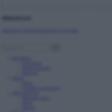
Abbonati ora!
Starbene ti regala benessere ogni mese!
Benessere
Psicologia
Rimedi naturali
Bellezza
Salute
News
Problemi e soluzioni
Alimentazione
Mangiare sano
Diete
Ricette