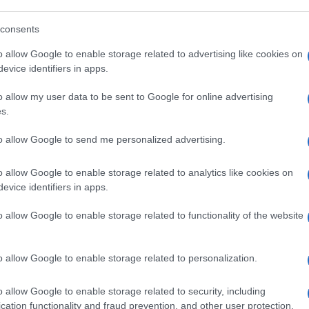
consents
o allow Google to enable storage related to advertising like cookies on
evice identifiers in apps.
o allow my user data to be sent to Google for online advertising
s.
to allow Google to send me personalized advertising.
o allow Google to enable storage related to analytics like cookies on
evice identifiers in apps.
o allow Google to enable storage related to functionality of the website
gliere le tensioni accumulate, non c’è niente di
omento.
o allow Google to enable storage related to personalization.
la pianta antistress per eccellenza. Con l’aiuto della
o allow Google to enable storage related to security, including
ta e omeopata a Livorno, Pisa e Grosseto, vediamo
cation functionality and fraud prevention, and other user protection.