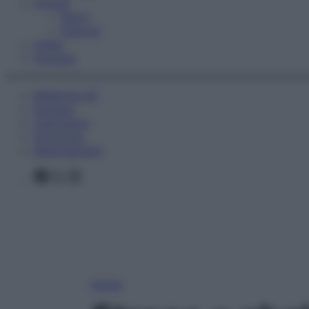
Fitness
Sport
Esercizi
Video
Podcast
Medicina AZ
Farmaci
Calcolatori
Oroscopo
Abbonamenti
Facebook
X
Instagram
Home