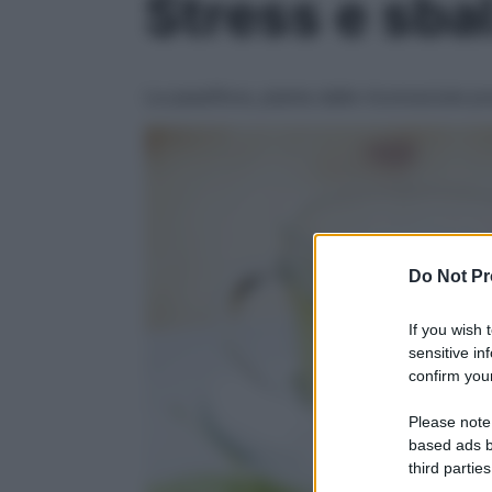
Stress e sbal
La passiflora, pianta dalle riconosciute p
Do Not Pr
If you wish 
sensitive in
confirm your
Please note
based ads b
third parties