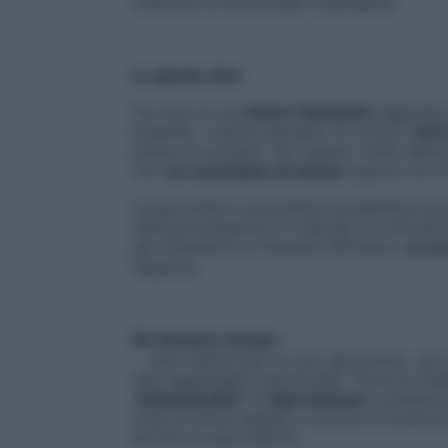
chiarisce la dottoressa Ciastellardi.
Le giuste dosi
Per farti la tua
tisana rilassante
aggiungi 
bollente: «Lascia riposare 15 minuti e
bevi
prima di coricarti. Se il gusto molto deli
con
un cucchiaino di stevia
oppure con fi
L’importante è acquistare la passiflora pre
sulla provenienza e il metodo di coltivazio
per ottenerne la massima efficacia,
va co
l’esperta.
Se hai poco tempo…
… puoi optare per un mix già pronto, nel q
devi aggiungere dolcificanti. Prova la tisa
“
Infusi positivi
” di
Specchiasol
: contiene 
frutti di anice stellato e scorze di aranci
da 50 g costa 9,90 €).