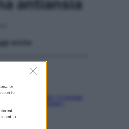
na antiansia
isce
ggi anche
sonal or
ection to
Sicurezza al volante: i 5 consigli
dell’ex pilota di Formula 1
nterest-
closed to