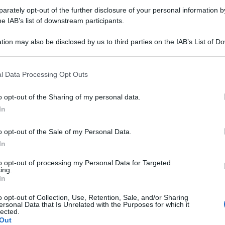
rately opt-out of the further disclosure of your personal information by
he IAB’s list of downstream participants.
tion may also be disclosed by us to third parties on the IAB’s List of 
 that may further disclose it to other third parties.
 that this website/app uses one or more Google services and may gath
l Data Processing Opt Outs
including but not limited to your visit or usage behaviour. You may click 
 to Google and its third-party tags to use your data for below specifi
o opt-out of the Sharing of my personal data.
ogle consent section.
In
ti preferite
o opt-out of the Sale of my Personal Data.
In
to opt-out of processing my Personal Data for Targeted
ing.
In
o opt-out of Collection, Use, Retention, Sale, and/or Sharing
ersonal Data that Is Unrelated with the Purposes for which it
lected.
Out