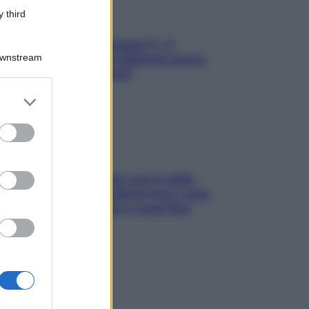
 third
«Oggi che se magnamo?»: 4
Downstream
ricette facili di Max Mariola senza
pesare gli ingredienti
er and store
to grant or
ed purposes
Perché la pressione con il caldo
scende e sale all’improvviso: cosa
succede alle donne e cosa fare
subito