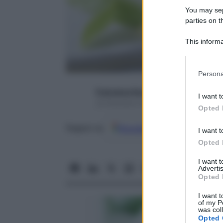
You may sepa
parties on t
This informa
Participants
Please note
Persona
information 
deny consent
Francesca Soccorsi
I want t
in below Go
22 Dicembre 2017 – Lettura 3 minuti
Opted 
Google
Discover
Fon
Seguici su
I want t
Opted 
I want 
Advertis
Opted 
I want t
of my P
was col
Opted 