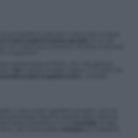
20 g di passiflora essiccata in mezzo litro di acqua
 2-3 tazze al giorno lontano dai pasti
, di cui una
cato non ti piace particolarmente, dolcifica la bevanda
ori di gelsomino.
sso un’erboristeria di fiducia, che ti dia garanzie
ne: il
bio
è sempre la scelta migliore. E ricordati che
nsumata nel giro di qualche mese
», conclude
uale ci siano anche ingredienti aromatici, così non
na premiscelata Infondi la serenità della collezione
parti aeree d passiflora, fiori di
camomilla
,di tiglio,
a dolce, tutti di provenienza
biologica
(la confezione