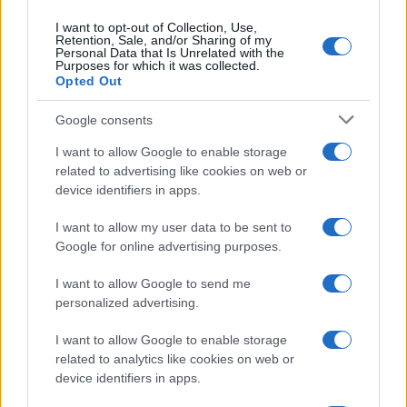
I want to opt-out of Collection, Use,
Retention, Sale, and/or Sharing of my
Personal Data that Is Unrelated with the
Purposes for which it was collected.
Opted Out
Google consents
I want to allow Google to enable storage
related to advertising like cookies on web or
device identifiers in apps.
I want to allow my user data to be sent to
Google for online advertising purposes.
I want to allow Google to send me
personalized advertising.
I want to allow Google to enable storage
related to analytics like cookies on web or
device identifiers in apps.