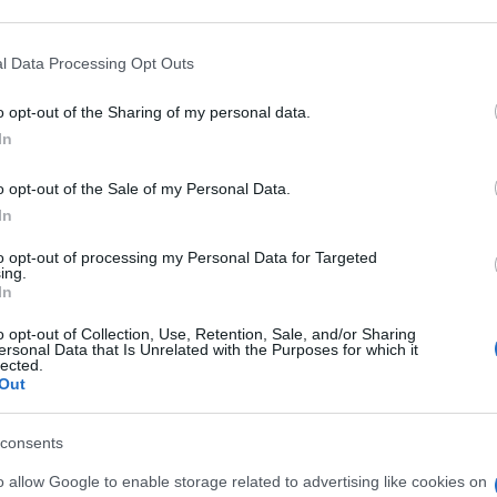
icaci alle reali esi
 that may further disclose it to other third parties.
 that this website/app uses one or more Google services and may gath
ione di Rilastil
l Data Processing Opt Outs
including but not limited to your visit or usage behaviour. You may click 
 to Google and its third-party tags to use your data for below specifi
o opt-out of the Sharing of my personal data.
ogle consent section.
In
smesi festeggia la sua nuova identità, che celebra il passa
o opt-out of the Sale of my Personal Data.
In
Le
to opt-out of processing my Personal Data for Targeted
ing.
In
o opt-out of Collection, Use, Retention, Sale, and/or Sharing
ersonal Data that Is Unrelated with the Purposes for which it
lected.
Out
consents
o allow Google to enable storage related to advertising like cookies on