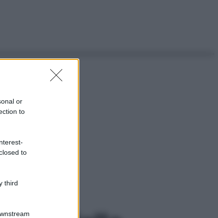
sonal or
ection to
nterest-
closed to
 third
Downstream