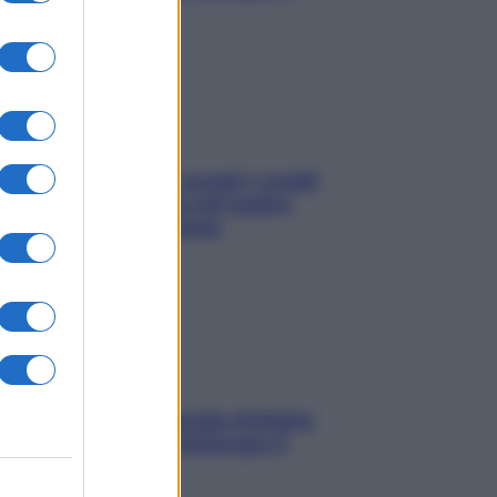
sonno
Non solo Maldive: scopri i coralli
che si nascondono nel nostro
Mediterraneo (e come
proteggerli)
In menopausa il rischio d’infarto
aumenta: è ora di rinforzare il
cuore