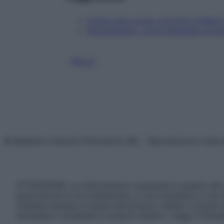
Crema viso-corpo con Fiori di Bach: l
Inquinamento, come difendere la pel
PELLE
© Belpietro Edizioni Periodiche SRL – Riproduzione riser
ATTENZIONE: Le informazioni contenute in questo sito 
prescrizione di un trattamento, e non intendono e non 
chiedere sempre il parere del proprio medico curante e/o
necessario contattare il proprio medico. Leggi il Discl