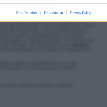
rema antismagliature
, un prodotto divenuto ormai
he hanno permesso a questo brand di conquistare il
mesi.
Data Deletion
Data Access
Privacy Policy
’anni fa. Rilastil nacque nel 1972, quando il dottor
 presidente del gruppo, decise di affiancare il mondo
ore all’occhiello della ricerca scientifica italiana.
metico le qualità che caratterizzano le aziende
i benessere e massima sicurezza. “The real formula
e tutto l’impegno del marchio nel fornire
soluzioni
che la più sensibile, con l’obiettivo di migliorarne la
lebra il passato e guarda al futuro, è stata
lo Sforzesco, nel cuore pulsante di Milano.
 Domenico Ganassini all’evento di Milano)