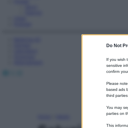
Fitness
Sport
Esercizi
Video
Podcast
Medicina AZ
Farmaci
Do Not Pr
Calcolatori
Oroscopo
If you wish 
Abbonamenti
sensitive in
Facebook
X
Instagram
confirm your
Please note
based ads b
third parties
You may sepa
parties on t
Home
»
Salute
This informa