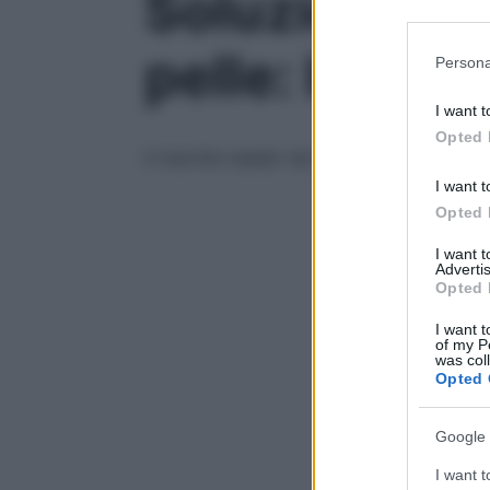
Soluzioni eff
Participants
Please note
pelle: la miss
Persona
information 
deny consent
I want t
in below Go
Opted 
Il marchio leader nel campo della dermoco
I want t
Opted 
I want 
Advertis
Opted 
I want t
of my P
was col
Opted 
Google 
I want t