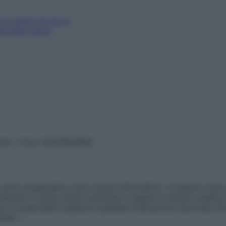
a ricetta fai da te
le dallo smog
vata – P.Iva 13673600964
sono presentate a solo scopo informativo, in nessun caso p
devono in alcun modo sostituire il rapporto diretto medico-p
 di specialisti riguardo qualsiasi indicazione riportata. Se
aimer »