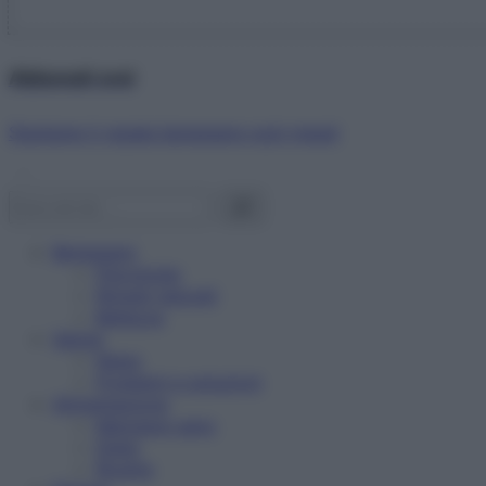
Abbonati ora!
Starbene ti regala benessere ogni mese!
Benessere
Psicologia
Rimedi naturali
Bellezza
Salute
News
Problemi e soluzioni
Alimentazione
Mangiare sano
Diete
Ricette