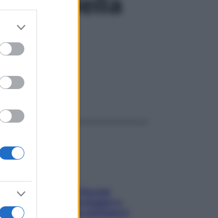
genze della
er and store
to grant or
ed purposes
to e guarda al futuro
ggi anche
Fame dopo cena? Perché
succede e 6 snack leggeri e
appetitosi che non rovinano il