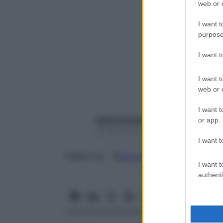
web or d
I want t
purpose
I want 
I want t
web or d
I want t
dottoressalertola
or app.
20 Marzo 2023 – Lettura 1 minuto
I want t
Google
Discover
Fon
Seguici su
I want t
authenti