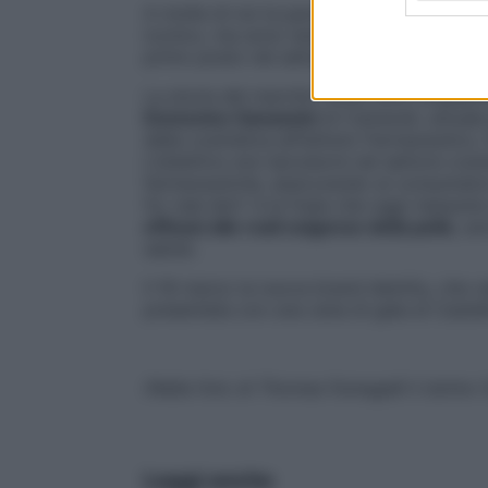
A molte di noi la parola
Rilastil
evoca la
c
iconico, ma sono tante le formulazioni c
primo posto nel settore della dermocos
La storia del marchio inizia oltre cinquant
Domenico Ganassini
di Camerati, attuale
della cosmetica all’Istituto Farmaceutico, fi
L’obiettivo era riprodurre nel settore cos
farmaceutiche, assicurando ai consumator
for real skin” è la frase che oggi riassum
efficaci alle reali esigenze della pelle
, an
salute.
Il 16 marzo la nuova brand identity, che ce
presentata con una cena di gala al Castel
(Nella foto di Thomas Fumagalli il dottor
Leggi anche