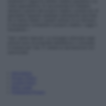
sostituire il rapporto diretto medico-paziente o la
visita specialistica. Si raccomanda di chiedere
sempre il parere del proprio medico curante e/o di
specialisti riguardo qualsiasi indicazione riportata.
Se si hanno dubbi o quesiti sull’uso di un farmaco
è necessario contattare il proprio medico. Leggi il
Disclaimer »
Tutti i diritti riservati. Le immagini utilizzate negli
articoli sono di proprietà dell’editore o concesse
in licenza per l’uso. È vietata la riproduzione non
autorizzata.
Informativa
Privacy Policy
Cookie Policy
Note Legali
Preferenze Privacy