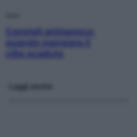
Salute
Consigli antispreco:
quando mangiare il
cibo scaduto
Leggi anche