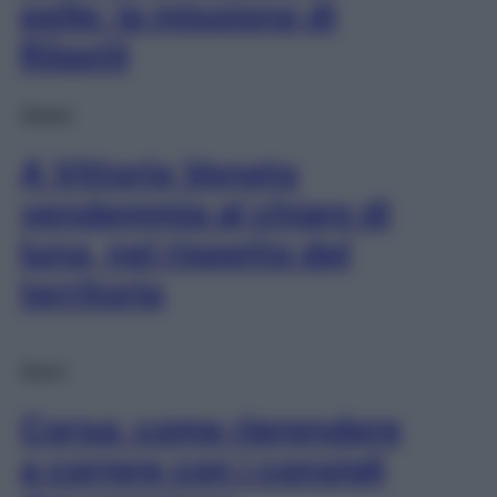
pelle: la missione di
Rilastil
Salute
A Vittorio Veneto
vendemmia al chiaro di
luna, nel rispetto del
territorio
Sport
Corsa: come riprendere
a correre con i consigli