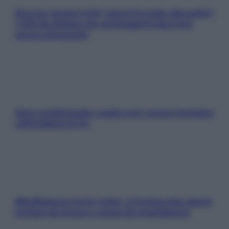
Doccia, lavarsi tutti i giorni fa male alla pelle?
I miti da sfatare per proteggerla davvero
senza stressarla
Aria condizionata: usala così, senza rischiare
raffreddore & Co.
Mindfulness tra le vette: a Cortina due giorni
lontani da stress e ansia da smartphone