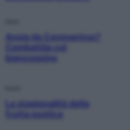
Salute
Ansia da Coronavirus?
Combattila col
biancospino
Ricette
La stagionalità della
frutta esotica