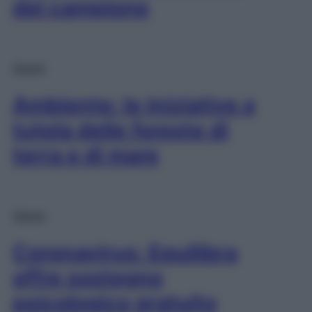
del campione
Salute
Ambiente: le iniziative a
tutela delle foreste di
terra e di mare
Salute
Coronavirus: Equilibra
offre sostegno
psicologico gratuito