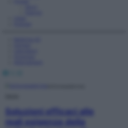
Fitness
Sport
Esercizi
Video
Podcast
Medicina AZ
Farmaci
Calcolatori
Oroscopo
Abbonamenti
Facebook
X
Instagram
dottoressalertola
Salute
Soluzioni efficaci alle
reali esigenze della