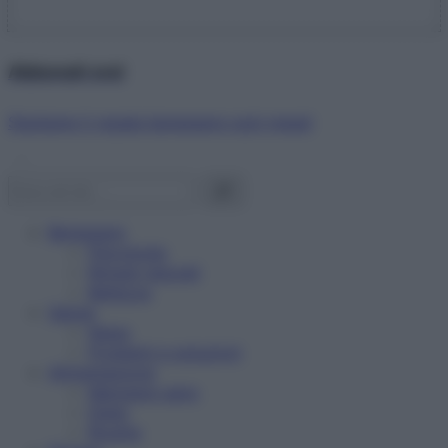
Abbonati ora!
Starbene ti regala benessere ogni mese!
Benessere
Psicologia
Rimedi naturali
Bellezza
Salute
News
Problemi e soluzioni
Alimentazione
Mangiare sano
Diete
Ricette