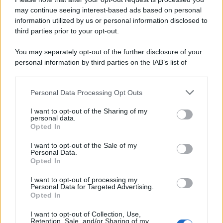
may continue seeing interest-based ads based on personal
information utilized by us or personal information disclosed to
third parties prior to your opt-out.
You may separately opt-out of the further disclosure of your
personal information by third parties on the IAB’s list of
downstream participants.
Personal Data Processing Opt Outs
This information may also be disclosed by us to third parties
on the IAB’s List of Downstream Participants that may further
I want to opt-out of the Sharing of my
disclose it to other third parties.
personal data.
Opted In
Please note that this website/app uses one or more Google
services and may gather and store information including but
I want to opt-out of the Sale of my
Personal Data.
not limited to your visit or usage behaviour. You may click to
Opted In
grant or deny consent to Google and its third-party tags to
use your data for below specified purposes in below Google
I want to opt-out of processing my
consent section.
Personal Data for Targeted Advertising.
Opted In
I want to opt-out of Collection, Use,
Retention, Sale, and/or Sharing of my