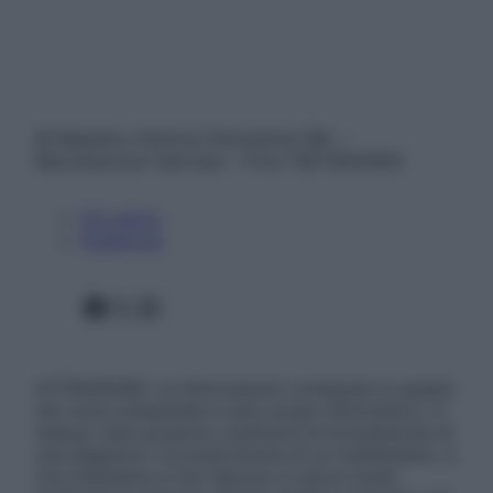
© Belpietro Edizioni Periodiche SRL –
Riproduzione riservata – P.Iva 13673600964
Chi siamo
Pubblicità
Facebook
X
Instagram
ATTENZIONE: Le informazioni contenute in questo
sito sono presentate a solo scopo informativo, in
nessun caso possono costituire la formulazione di
una diagnosi o la prescrizione di un trattamento, e
non intendono e non devono in alcun modo