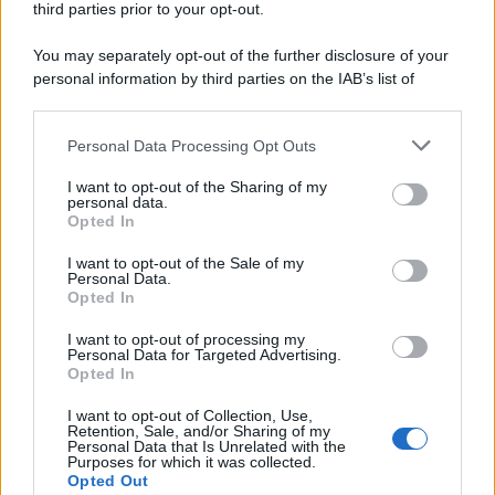
third parties prior to your opt-out.
You may separately opt-out of the further disclosure of your
personal information by third parties on the IAB’s list of
downstream participants.
Personal Data Processing Opt Outs
This information may also be disclosed by us to third parties
on the IAB’s List of Downstream Participants that may further
I want to opt-out of the Sharing of my
disclose it to other third parties.
personal data.
Opted In
Please note that this website/app uses one or more Google
services and may gather and store information including but
I want to opt-out of the Sale of my
Personal Data.
not limited to your visit or usage behaviour. You may click to
Opted In
grant or deny consent to Google and its third-party tags to
use your data for below specified purposes in below Google
I want to opt-out of processing my
consent section.
Personal Data for Targeted Advertising.
Opted In
I want to opt-out of Collection, Use,
Retention, Sale, and/or Sharing of my
Personal Data that Is Unrelated with the
Purposes for which it was collected.
Opted Out