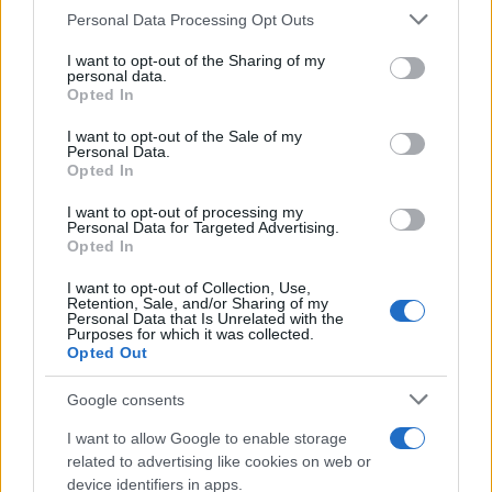
Personal Data Processing Opt Outs
This information may also be disclosed by us to third parties
on the IAB’s List of Downstream Participants that may further
I want to opt-out of the Sharing of my
disclose it to other third parties.
personal data.
Opted In
Please note that this website/app uses one or more Google
services and may gather and store information including but
I want to opt-out of the Sale of my
Personal Data.
not limited to your visit or usage behaviour. You may click to
Opted In
grant or deny consent to Google and its third-party tags to
use your data for below specified purposes in below Google
I want to opt-out of processing my
consent section.
Personal Data for Targeted Advertising.
Opted In
I want to opt-out of Collection, Use,
Retention, Sale, and/or Sharing of my
Personal Data that Is Unrelated with the
Purposes for which it was collected.
Opted Out
Google consents
I want to allow Google to enable storage
related to advertising like cookies on web or
device identifiers in apps.