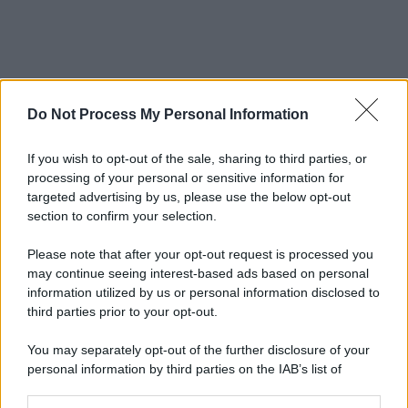
Do Not Process My Personal Information
If you wish to opt-out of the sale, sharing to third parties, or
processing of your personal or sensitive information for
targeted advertising by us, please use the below opt-out
section to confirm your selection.
Please note that after your opt-out request is processed you
may continue seeing interest-based ads based on personal
information utilized by us or personal information disclosed to
third parties prior to your opt-out.
You may separately opt-out of the further disclosure of your
personal information by third parties on the IAB’s list of
downstream participants.