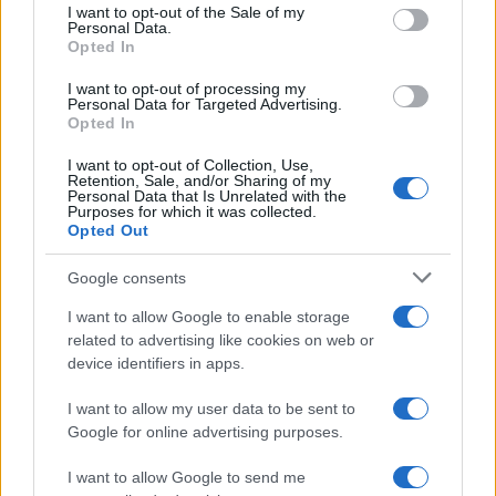
services and may gather and store information including but
I want to opt-out of the Sale of my
Personal Data.
not limited to your visit or usage behaviour. You may click to
Opted In
grant or deny consent to Google and its third-party tags to
use your data for below specified purposes in below Google
I want to opt-out of processing my
consent section.
Personal Data for Targeted Advertising.
Opted In
I want to opt-out of Collection, Use,
Retention, Sale, and/or Sharing of my
Personal Data that Is Unrelated with the
Purposes for which it was collected.
Opted Out
Google consents
I want to allow Google to enable storage
related to advertising like cookies on web or
device identifiers in apps.
I want to allow my user data to be sent to
Google for online advertising purposes.
I want to allow Google to send me