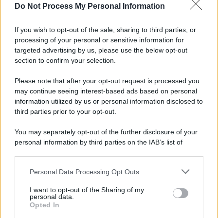
Do Not Process My Personal Information
If you wish to opt-out of the sale, sharing to third parties, or
processing of your personal or sensitive information for
targeted advertising by us, please use the below opt-out
section to confirm your selection.
Please note that after your opt-out request is processed you
may continue seeing interest-based ads based on personal
information utilized by us or personal information disclosed to
third parties prior to your opt-out.
You may separately opt-out of the further disclosure of your
personal information by third parties on the IAB’s list of
downstream participants.
Personal Data Processing Opt Outs
This information may also be disclosed by us to third parties
on the IAB’s List of Downstream Participants that may further
I want to opt-out of the Sharing of my
disclose it to other third parties.
personal data.
Opted In
Please note that this website/app uses one or more Google