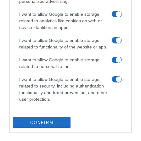
personalized advertising.
I want to allow Google to enable storage
related to analytics like cookies on web or
device identifiers in apps.
I want to allow Google to enable storage
related to functionality of the website or app.
I want to allow Google to enable storage
related to personalization.
I want to allow Google to enable storage
related to security, including authentication
functionality and fraud prevention, and other
user protection.
CONFIRM