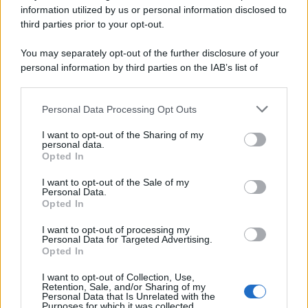
information utilized by us or personal information disclosed to
third parties prior to your opt-out.
You may separately opt-out of the further disclosure of your
personal information by third parties on the IAB’s list of
downstream participants.
Personal Data Processing Opt Outs
This information may also be disclosed by us to third parties
on the IAB’s List of Downstream Participants that may further
I want to opt-out of the Sharing of my
disclose it to other third parties.
personal data.
Opted In
Please note that this website/app uses one or more Google
services and may gather and store information including but
I want to opt-out of the Sale of my
Personal Data.
not limited to your visit or usage behaviour. You may click to
Opted In
grant or deny consent to Google and its third-party tags to
use your data for below specified purposes in below Google
I want to opt-out of processing my
consent section.
Personal Data for Targeted Advertising.
Opted In
I want to opt-out of Collection, Use,
Retention, Sale, and/or Sharing of my
Personal Data that Is Unrelated with the
Purposes for which it was collected.