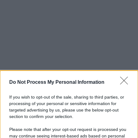
Do Not Process My Personal Information
If you wish to opt-out of the sale, sharing to third parties, or
processing of your personal or sensitive information for
targeted advertising by us, please use the below opt-out
section to confirm your selection.
Please note that after your opt-out request is processed you
may continue seeing interest-based ads based on personal