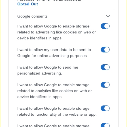
Opted Out
Google consents
I want to allow Google to enable storage
related to advertising like cookies on web or
device identifiers in apps.
I want to allow my user data to be sent to
Google for online advertising purposes.
I want to allow Google to send me
personalized advertising.
I want to allow Google to enable storage
related to analytics like cookies on web or
device identifiers in apps.
I want to allow Google to enable storage
related to functionality of the website or app.
I want to allow Google to enable storage