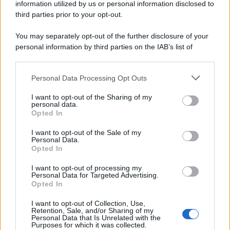
information utilized by us or personal information disclosed to
third parties prior to your opt-out.
You may separately opt-out of the further disclosure of your
personal information by third parties on the IAB’s list of
downstream participants.
Personal Data Processing Opt Outs
This information may also be disclosed by us to third parties
on the IAB’s List of Downstream Participants that may further
I want to opt-out of the Sharing of my
disclose it to other third parties.
personal data.
Opted In
Please note that this website/app uses one or more Google
services and may gather and store information including but
I want to opt-out of the Sale of my
Personal Data.
not limited to your visit or usage behaviour. You may click to
Opted In
grant or deny consent to Google and its third-party tags to
use your data for below specified purposes in below Google
I want to opt-out of processing my
consent section.
Personal Data for Targeted Advertising.
Opted In
I want to opt-out of Collection, Use,
Retention, Sale, and/or Sharing of my
Personal Data that Is Unrelated with the
Purposes for which it was collected.