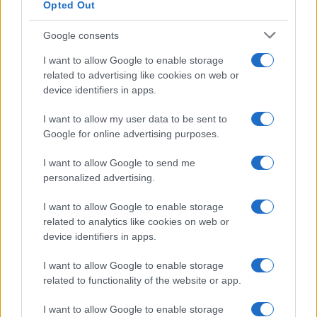
Opted Out
Google consents
I want to allow Google to enable storage
related to advertising like cookies on web or
device identifiers in apps.
I want to allow my user data to be sent to
Google for online advertising purposes.
I want to allow Google to send me
personalized advertising.
I want to allow Google to enable storage
related to analytics like cookies on web or
device identifiers in apps.
I want to allow Google to enable storage
related to functionality of the website or app.
I want to allow Google to enable storage