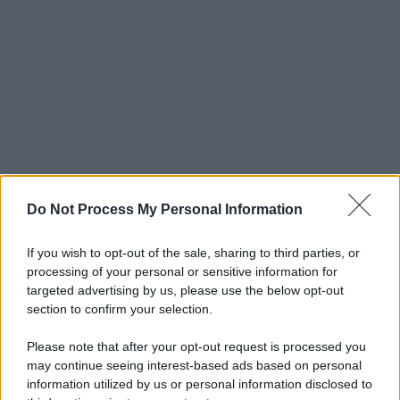
Do Not Process My Personal Information
If you wish to opt-out of the sale, sharing to third parties, or
processing of your personal or sensitive information for
targeted advertising by us, please use the below opt-out
section to confirm your selection.
Please note that after your opt-out request is processed you
may continue seeing interest-based ads based on personal
information utilized by us or personal information disclosed to