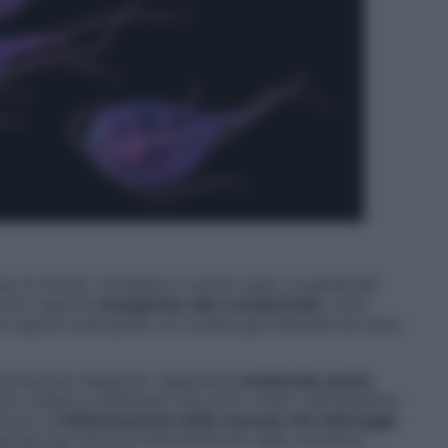
sa al mondo. Invisibile a occhio nudo, la giardia
si
i può ingerire
mangiando cibo contaminato
come
e oppure sciacquate con acqua già infestata da uova
 attraversa l’apparato digerente
resistendo anche
 per andare a sistemarsi nel primo tratto dell’intestino:
voca un’
infiammazione delle mucose che distrugge
amentali per favorire l’assorbimento delle sostanze