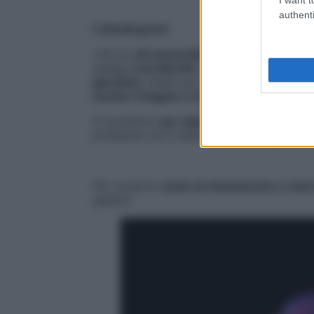
authenti
I rimedi green
«Alcuni
oli essenziali a base di erbe
posso
spiega
Luca Bertini
, medico esperto di cu
garofano
, ideali per creare un ambiente os
menta, l’origano e il timo
».
Si prendono
per almeno 1-3 mesi
, valuta
problema non è definitivamente risolto.
Per scoprire
come si riconoscono e come
gallery!