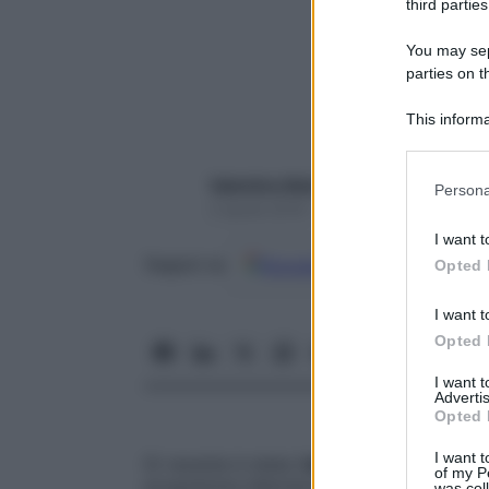
third parties
You may sepa
parties on t
This informa
Participants
Please note
Valentino Maimone
Persona
information 
4 Aprile 2018 – Lettura 7 minuti
deny consent
I want t
in below Go
Google
Discover
Fon
Seguici su
Opted 
I want t
Opted 
I want 
Advertis
Opted 
I want t
Di recente è stata l’
attrice americana Krist
of my P
programma televisivo, ha raccontato di
a
was col