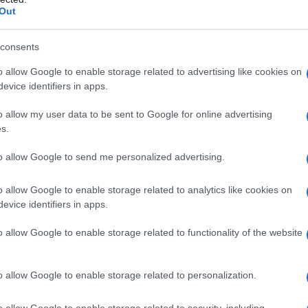
Out
ti come nei bambini, i parassiti intestinali
possono
ai Satta
, gastroenterologo dell’Azienda ospedaliera
consents
nazionale dell’Associazione italiana gastroenterologi
o allow Google to enable storage related to advertising like cookies on
evice identifiers in apps.
o allow my user data to be sent to Google for online advertising
s.
 trasmissibili all’uomo
», spiega la dottoressa
 più pericoloso è l’
Echinococco
, un parassita che
to allow Google to send me personalized advertising.
iniscono nelle feci. Se si ingeriscono dei residui,
 dopo aver toccato il pavimento sporco,
ci si può
o allow Google to enable storage related to analytics like cookies on
one anche per gli
ascaridi, vermi dei cani
le cui larve
evice identifiers in apps.
ine il
Dipylidium, che si prende più di rado
perché la
 di una pulce del cane o del gatto».
o allow Google to enable storage related to functionality of the website
ta sottoporlo
ogni 6 mesi a una terapia che elimina i
ema maggiore è un
parassita pericoloso per le donne
agio si deve
pulire spesso la lettiera
, mai a mani
o allow Google to enable storage related to personalization.
o allow Google to enable storage related to security, including