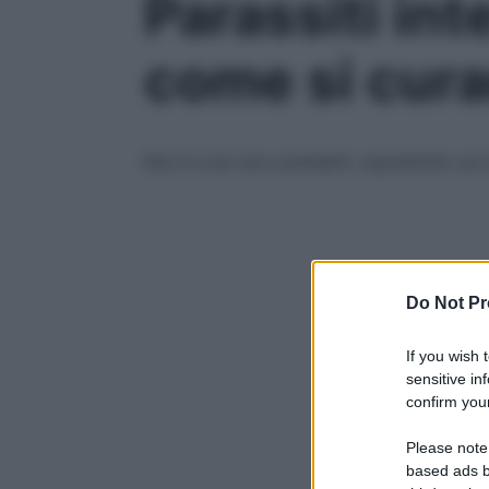
Parassiti int
come si cur
Non è così raro prenderli, soprattutto se 
Do Not Pr
If you wish 
sensitive in
confirm your
Please note
based ads b