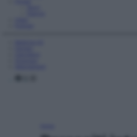
Fitness
Sport
Esercizi
Video
Podcast
Medicina AZ
Farmaci
Calcolatori
Oroscopo
Abbonamenti
Facebook
X
Instagram
Home