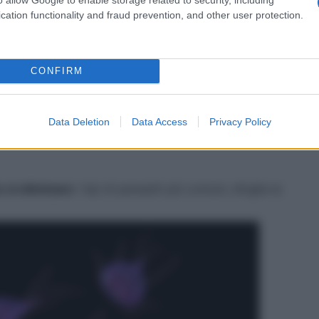
cation functionality and fraud prevention, and other user protection.
no dare una mano nel combattere le parassitosi»,
re naturali a Pisa. «Sono molto efficaci i
chiodi di
CONFIRM
tile ai parassiti intestinali, ma anche
l’anice, l’aglio, la
Data Deletion
Data Access
Privacy Policy
ndo di volta in volta col medico i risultati, finché il
 si eliminano
i tipi di parassiti più comuni, sfoglia la