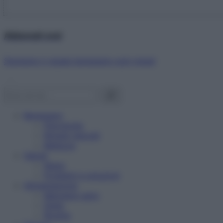
Abbonati ora!
Starbene ti regala benessere ogni mese!
Benessere
Psicologia
Rimedi naturali
Bellezza
Salute
News
Problemi e soluzioni
Alimentazione
Mangiare sano
Diete
Ricette