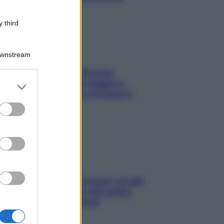
 third
Downstream
Fame dopo cena? Perché
succede e 6 snack leggeri e
er and store
appetitosi che non rovinano il
to grant or
sonno
ed purposes
Non solo Maldive: scopri i coralli
che si nascondono nel nostro
Mediterraneo (e come
proteggerli)