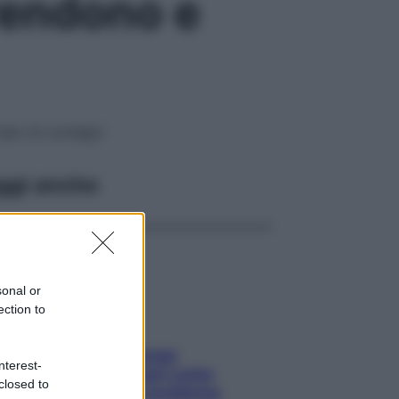
prendono e
caso di contagio
ggi anche
sonal or
ection to
Capelli spezzati lungo
nterest-
l’attaccatura? Scopri come
closed to
risolvere l’annoso problema