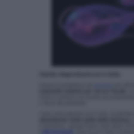
Giardia: diagnosticarla non è facile
Causa la parassitosi da
protozoi
più diffu
trasmette soltanto per via oro-fecale
: s
frutta e verdura non lavate accuratament
o larve del parassita.
«Una volta assunta con il cibo, la giardia
all’ambiente molto acido dello stomaco
,
il duodeno», spiega Paolo Usai Satta. Pro
i
villi intestinali
, quei piccoli rilievi fond