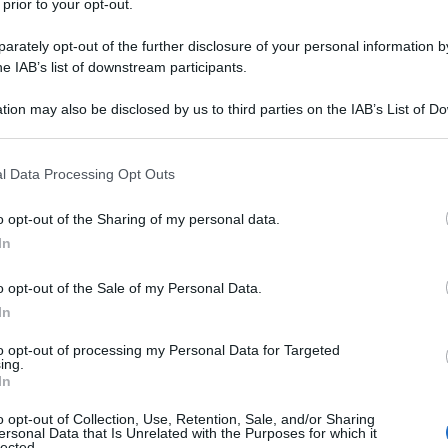
 prior to your opt-out.
rately opt-out of the further disclosure of your personal information by
he IAB’s list of downstream participants.
tion may also be disclosed by us to third parties on the IAB’s List of 
 that may further disclose it to other third parties.
 that this website/app uses one or more Google services and may gath
l Data Processing Opt Outs
including but not limited to your visit or usage behaviour. You may click 
 to Google and its third-party tags to use your data for below specifi
o opt-out of the Sharing of my personal data.
ogle consent section.
ti preferite
In
o opt-out of the Sale of my Personal Data.
In
to opt-out of processing my Personal Data for Targeted
ing.
In
o opt-out of Collection, Use, Retention, Sale, and/or Sharing
en Bell a portarli alla ribalta
. Ospite di un
ersonal Data that Is Unrelated with the Purposes for which it
ver preso i vermi
contagiata dal figlio piccolo.
lected.