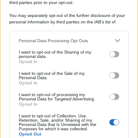
third parties prior to your opt-out.
You may separately opt-out of the further disclosure of your
personal information by third parties on the IAB’s list of
downstream participants.
Personal Data Processing Opt Outs
This information may also be disclosed by us to third parties
on the IAB’s List of Downstream Participants that may further
I want to opt-out of the Sharing of my
disclose it to other third parties.
personal data.
Opted In
Please note that this website/app uses one or more Google
services and may gather and store information including but
I want to opt-out of the Sale of my
Personal Data.
not limited to your visit or usage behaviour. You may click to
Opted In
grant or deny consent to Google and its third-party tags to
use your data for below specified purposes in below Google
I want to opt-out of processing my
consent section.
Personal Data for Targeted Advertising.
Opted In
I want to opt-out of Collection, Use,
Retention, Sale, and/or Sharing of my
Personal Data that Is Unrelated with the
Purposes for which it was collected.
Opted Out