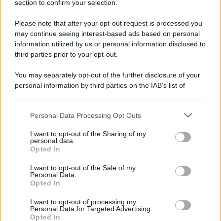
section to confirm your selection.
Please note that after your opt-out request is processed you
may continue seeing interest-based ads based on personal
information utilized by us or personal information disclosed to
third parties prior to your opt-out.
You may separately opt-out of the further disclosure of your
personal information by third parties on the IAB’s list of
downstream participants.
Personal Data Processing Opt Outs
This information may also be disclosed by us to third parties
on the IAB’s List of Downstream Participants that may further
I want to opt-out of the Sharing of my
disclose it to other third parties.
personal data.
Opted In
Please note that this website/app uses one or more Google
services and may gather and store information including but
I want to opt-out of the Sale of my
Personal Data.
not limited to your visit or usage behaviour. You may click to
Opted In
grant or deny consent to Google and its third-party tags to
use your data for below specified purposes in below Google
I want to opt-out of processing my
consent section.
Personal Data for Targeted Advertising.
Opted In