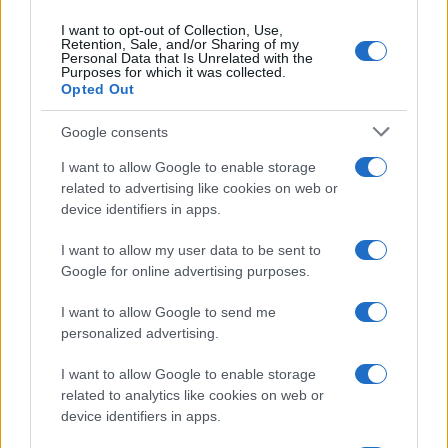
I want to opt-out of Collection, Use,
Retention, Sale, and/or Sharing of my
Personal Data that Is Unrelated with the
Purposes for which it was collected.
Opted Out
Google consents
I want to allow Google to enable storage
related to advertising like cookies on web or
device identifiers in apps.
I want to allow my user data to be sent to
Google for online advertising purposes.
I want to allow Google to send me
personalized advertising.
I want to allow Google to enable storage
related to analytics like cookies on web or
device identifiers in apps.