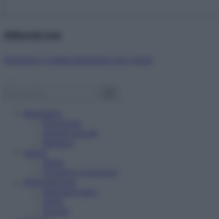
Abbonati ora!
Starbene ti regala benessere ogni mese!
Benessere
Psicologia
Rimedi naturali
Bellezza
Salute
News
Problemi e soluzioni
Alimentazione
Mangiare sano
Diete
Ricette