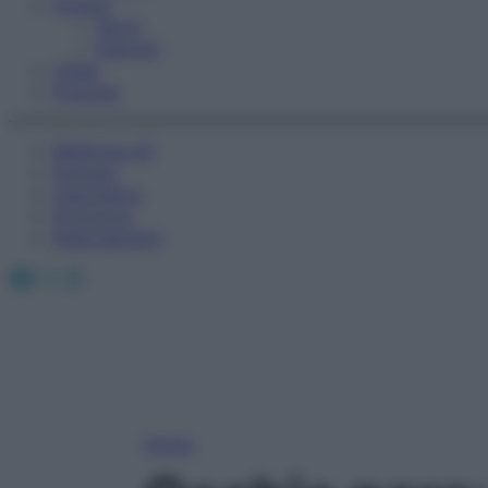
Fitness
Sport
Esercizi
Video
Podcast
Medicina AZ
Farmaci
Calcolatori
Oroscopo
Abbonamenti
Facebook
X
Instagram
Home