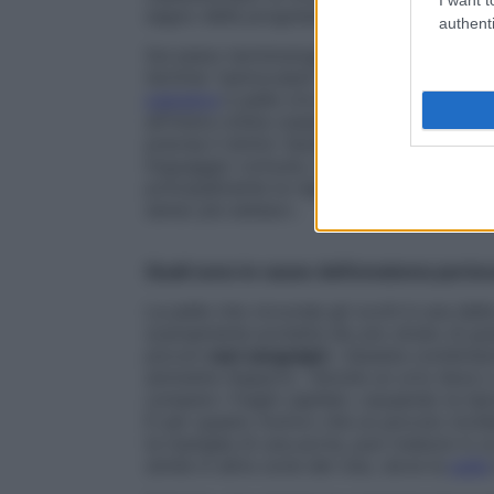
segno della progressiva guarigione», desc
authenti
Sul piano terminologico, però, la situazio
termine “perioculare” indica l’area immed
palpebre
e pelle circostante. «Periorbitari
all’intera orbita ossea, ovvero la cavità c
precisa il dottor Quisisana. «Sebbene que
linguaggio comune, è più corretto parlare
principalmente la regione visibile attorno 
senso più esteso».
Quali sono le cause dell’ematoma perioc
La pelle che circonda gli occhi è una delle
scarsamente protetta da uno strato di gra
piccoli
vasi sanguigni
. «Questa combinaz
ammette l’esperto. «Anche un urto lieve 
rompere i fragili capillari, causando la ti
È per questo motivo che un piccolo inci
la maniglia di una porta, può tradursi in
simile in altre zone del viso, dove la
pelle