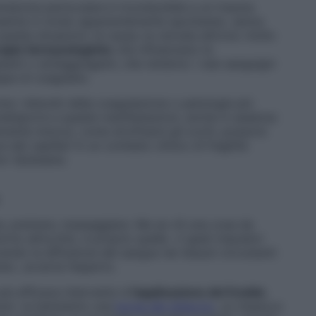
matoma perioculare è riconducibile a un trauma
presenta in modo apparentemente spontaneo, senza
queste situazioni, la causa va cercata altrove: molto
rapie farmacologiche
che influenzano la
anti o antiaggreganti, che rendono i vasi sanguigni
ngue di coagulare.
me i disturbi della coagulazione o patologie più
edisporre a queste manifestazioni, anche in assenza
emente innocui, come strofinarsi gli occhi, possono
 dei capillari in un contesto clinico di fragilità
or Quisisana.
are, premere, massaggiare. Ma se c’è una cosa da
o all’occhio, è proprio quella. «I gesti impulsivi
rendo la diffusione del sangue nei tessuti circostanti
te», avverte l’esperto.
più efficace intervento è
l’applicazione del freddo
.
tosi: va benissimo una
borsa del ghiaccio
, un impacco