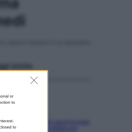
oma
medi
a, esistono situazioni in cui rappresenta
ggi anche
sonal or
ection to
nterest-
Doccia, lavarsi tutti i giorni fa male
closed to
alla pelle? I miti da sfatare per