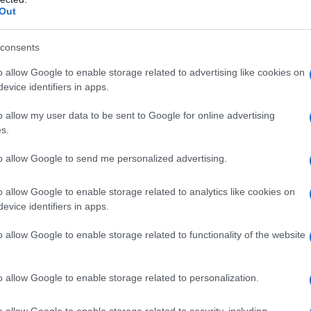
Out
ruda, rossa, meglio se fredda di frigorifero. Nessuno
consents
film western, nei cartoni animati e tra i consigli
ontro il famigerato “occhio nero”. In realtà
o allow Google to enable storage related to advertising like cookies on
 il suo nome medico – non si cura con tagli di manzo
evice identifiers in apps.
o allow my user data to be sent to Google for online advertising
più frequenti di preoccupazione e imbarazzo davanti
s.
uisisana
, coordinatore del servizio di Oculistica del
ma rappresenta anche un segnale biologico preciso, un
to allow Google to send me personalized advertising.
raumi, fragilità capillare, terapie farmacologiche e, in
che più profonde». Insomma, non è solo un
livido
in
 decifrare e, soprattutto, trattare con consapevolezza.
o allow Google to enable storage related to analytics like cookies on
evice identifiers in apps.
o allow Google to enable storage related to functionality of the website
na
raccolta di
sangue
che si forma nei tessuti molli
i piccoli vasi capillari. Il sangue si infiltra tra la
o allow Google to enable storage related to personalization.
ssuti più profondi, creando quell’effetto cromatico
he, con il passare dei giorni, si trasforma in un
o dal blu intenso al verde scuro, fino al giallo pallido,
o allow Google to enable storage related to security, including