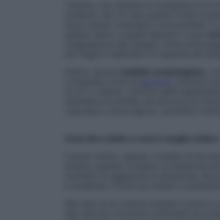
Tuttavia, non sempre la comparsa di un e
evidente. Non di rado questo livido si 
alcun evento traumatico riconoscibile. In 
spesso dietro a questi episodi ci sono
te
coagulazione del sangue, come anticoagul
più fragili e rallentano la capacità del sa
Inoltre, alcune
malattie ematologiche
, co
complesse come le
leucemie
, possono pr
di urti o cadute. «Perfino gesti apparent
diventare la scintilla che provoca la rottura
vascolare o emorragica», ammette il dott
Cosa fare subito e cosa è meglio evitare
Il primo istinto, spesso, è quello di tocc
evitare, quando compare un ematoma attorn
rischiano di aggravare la situazione, favo
e rendendo il livido più esteso e persisten
Nel caso di un trauma recente, il primo e 
Non servono strumenti sofisticati né cos