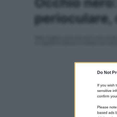
Occhio nero:
perioculare,
Nella maggior parte dei casi è una condiz
un segnale di allarme e richiede una valut
Do Not Pr
If you wish 
sensitive in
confirm your
Please note
based ads b