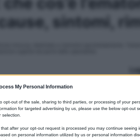
 che cos’è l’emat
 cause, sintomi, ri
ione innocua, destinata a risolversi spontaneamente. Tuttavi
azione urgente da parte dello specialista
Le
ocess My Personal Information
to opt-out of the sale, sharing to third parties, or processing of your per
formation for targeted advertising by us, please use the below opt-out s
 selection.
 that after your opt-out request is processed you may continue seeing i
ased on personal information utilized by us or personal information dis