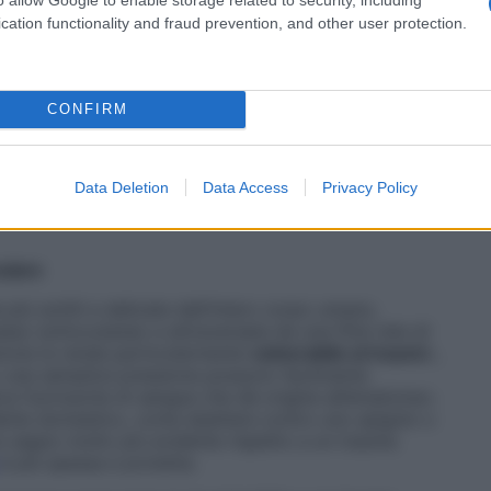
rive l’esperto.
cation functionality and fraud prevention, and other user protection.
ne si fa più complessa e spesso genera confusione. Il
iatamente intorno al
globo oculare
, includendo quindi
o, invece, ha un significato più ampio e si riferisce
CONFIRM
he accoglie l’occhio con tutte le sue strutture»,
sti termini vengano talvolta usati come sinonimi nel
 di ematoma perioculare quando il livido interessa
all’occhio, senza coinvolgere la cavità orbitale in
Data Deletion
Data Access
Privacy Policy
ulare
 più sottili e delicate dell’intero corpo umano,
sso sottocutaneo e attraversata da una fitta rete di
ione la rende particolarmente
vulnerabile ai traumi
»,
o una semplice pressione possono facilmente
pica fuoriuscita di sangue che dà origine all’ematoma».
dente domestico, come sbattere contro uno spigolo o
 un segno molto più evidente rispetto a un trauma
è più spessa e protetta.