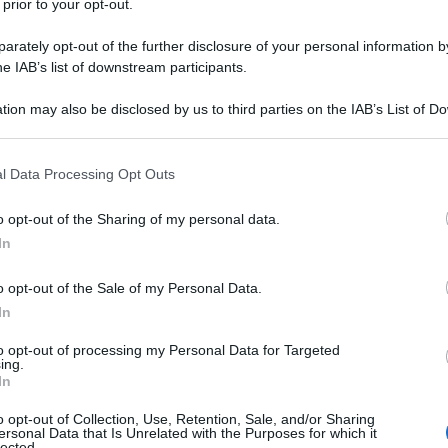
 prior to your opt-out.
rately opt-out of the further disclosure of your personal information by
he IAB’s list of downstream participants.
tion may also be disclosed by us to third parties on the IAB’s List of 
 that may further disclose it to other third parties.
 that this website/app uses one or more Google services and may gath
l Data Processing Opt Outs
including but not limited to your visit or usage behaviour. You may click 
 to Google and its third-party tags to use your data for below specifi
o opt-out of the Sharing of my personal data.
ogle consent section.
In
o opt-out of the Sale of my Personal Data.
In
to opt-out of processing my Personal Data for Targeted
ti preferite
ing.
In
o opt-out of Collection, Use, Retention, Sale, and/or Sharing
ersonal Data that Is Unrelated with the Purposes for which it
lected.