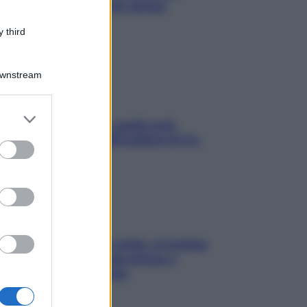
proteggerla davvero senza
stressarla
 third
Downstream
er and store
Aria condizionata: usala così,
to grant or
senza rischiare raffreddore & Co.
ed purposes
Mindfulness tra le vette: a Cortina
due giorni lontani da stress e
ansia da smartphone