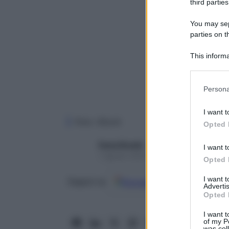
third parties
You may sepa
parties on t
This informa
Participants
Please note
Persona
information 
deny consent
I want t
in below Go
Foto: iStock
Opted 
Paola Rinaldi
I want t
1 Agosto 2025 – Lettura 7 minuti
Opted 
I want 
Google
Discover
Fon
Seguici su
Advertis
Opted 
I want t
of my P
was col