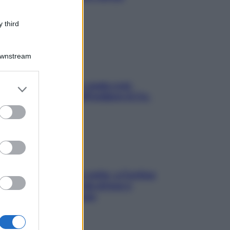
stressarla
 third
Downstream
Aria condizionata: usala così,
er and store
senza rischiare raffreddore & Co.
to grant or
ed purposes
Mindfulness tra le vette: a Cortina
due giorni lontani da stress e
ansia da smartphone