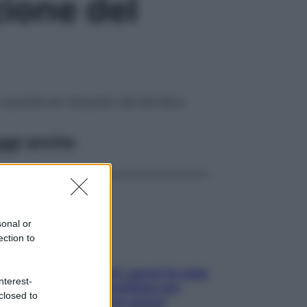
ione del
speciali per l’acquisto dei bite Brux
ggi anche
sonal or
ection to
Doccia, lavarsi tutti i giorni fa male
nterest-
alla pelle? I miti da sfatare per
closed to
proteggerla davvero senza