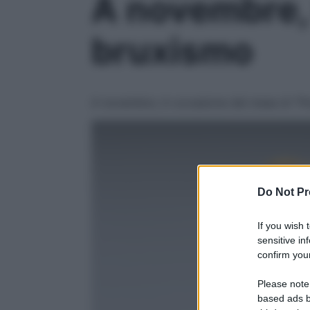
A novembre, 
bruxismo
A novembre, in occasione del mese di “Prev
Do Not Pr
If you wish 
sensitive in
confirm your
Please note
based ads b