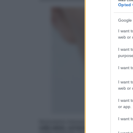
Opted 
Google 
I want t
web or d
I want t
purpose
I want 
I want t
web or d
I want t
or app.
I want t
Nonostante interessi il 50% della popola
sulla salute, sul benessere fisico e sulla q
I want t