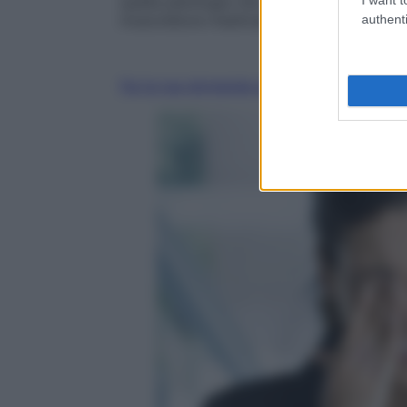
quella patologia che consiste nel digrign
muscolatura masticatoria,
continua ad es
authenti
Fai la tua domanda ai nostri esperti