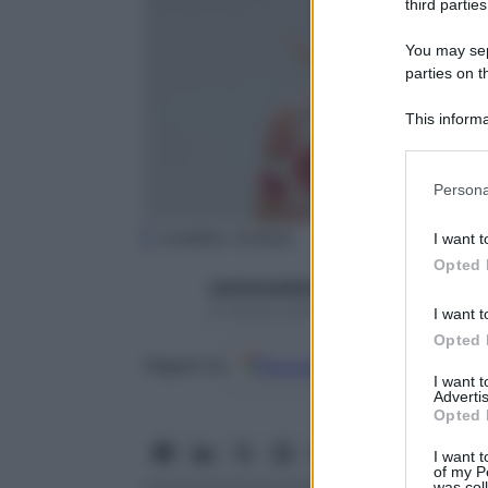
third parties
You may sepa
parties on t
This informa
Participants
Please note
Persona
information 
deny consent
(credits: Corbis)
I want t
in below Go
Opted 
starbeneeditor6
8 Ottobre 2015 – Lettura 3 minuti
I want t
Opted 
Google
Discover
Fon
Seguici su
I want 
Advertis
Opted 
I want t
of my P
was col