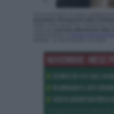
Tra le motivazioni di questo atteggiamen
presiedono all’instaurarsi della condizio
stress, ansia, iperattività, frustrazione, 
come uno
scorretto allineamento delle a
(malocclusione), il
reflusso gastroesofag
bambini – al mal d’orecchio o di denti.