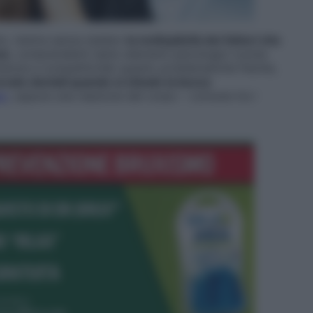
to, rientra senza dubbio
la molteplicità dei fattori che
ne
, comprendenti tanto elementi psicologici (come
tensione e competitività) quanto problematiche fisiche,
rcate dentali quando si chiude la bocca
eo
, oppure una reazione del corpo – comune tra i