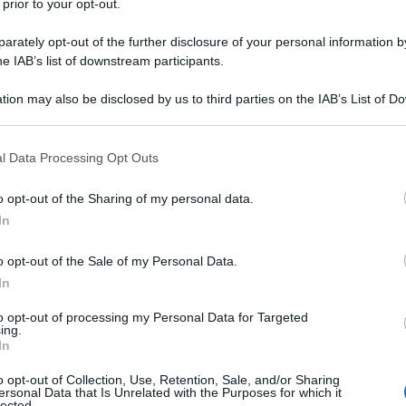
 prior to your opt-out.
rately opt-out of the further disclosure of your personal information by
he IAB’s list of downstream participants.
tion may also be disclosed by us to third parties on the IAB’s List of 
 that may further disclose it to other third parties.
 that this website/app uses one or more Google services and may gath
l Data Processing Opt Outs
including but not limited to your visit or usage behaviour. You may click 
 to Google and its third-party tags to use your data for below specifi
o opt-out of the Sharing of my personal data.
ogle consent section.
In
o opt-out of the Sale of my Personal Data.
In
ti preferite
to opt-out of processing my Personal Data for Targeted
ing.
In
o opt-out of Collection, Use, Retention, Sale, and/or Sharing
ersonal Data that Is Unrelated with the Purposes for which it
lected.