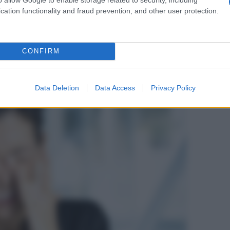
amento dei denti dovuto alla contrazione della
sere ignorato o sottovalutato dai più
.
cation functionality and fraud prevention, and other user protection.
CONFIRM
Data Deletion
Data Access
Privacy Policy