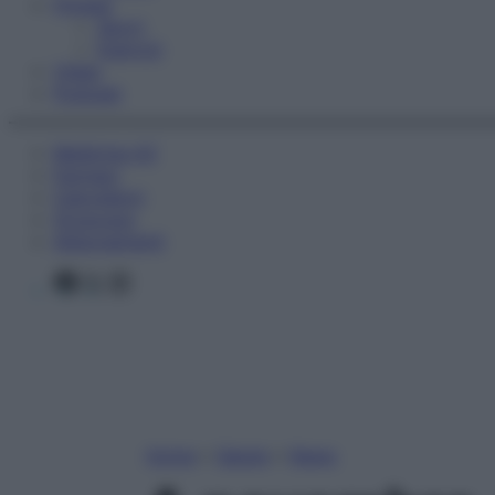
Fitness
Sport
Esercizi
Video
Podcast
Medicina AZ
Farmaci
Calcolatori
Oroscopo
Abbonamenti
Facebook
X
Instagram
Home
»
Salute
»
News