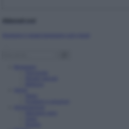
Abbonati ora!
Starbene ti regala benessere ogni mese!
Benessere
Psicologia
Rimedi naturali
Bellezza
Salute
News
Problemi e soluzioni
Alimentazione
Mangiare sano
Diete
Ricette