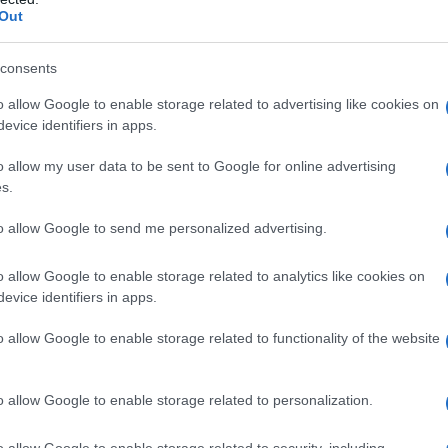
Out
consents
o allow Google to enable storage related to advertising like cookies on
evice identifiers in apps.
o allow my user data to be sent to Google for online advertising
s.
to allow Google to send me personalized advertising.
o allow Google to enable storage related to analytics like cookies on
evice identifiers in apps.
o allow Google to enable storage related to functionality of the website
o allow Google to enable storage related to personalization.
zione mondiale e comporti
conseguenze importanti
ualità di vita
di chi ne è affetto, il
bruxismo
, ovvero
o allow Google to enable storage related to security, including