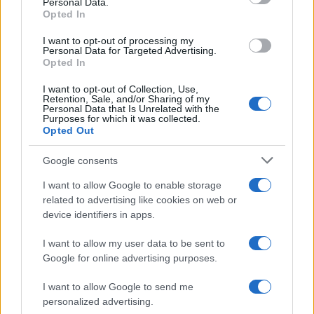
Personal Data.
not limited to your visit or usage behaviour. You may click to
Opted In
grant or deny consent to Google and its third-party tags to
use your data for below specified purposes in below Google
I want to opt-out of processing my
consent section.
Personal Data for Targeted Advertising.
Opted In
I want to opt-out of Collection, Use,
Retention, Sale, and/or Sharing of my
Personal Data that Is Unrelated with the
Purposes for which it was collected.
Opted Out
Google consents
I want to allow Google to enable storage
related to advertising like cookies on web or
device identifiers in apps.
I want to allow my user data to be sent to
Google for online advertising purposes.
I want to allow Google to send me
personalized advertising.