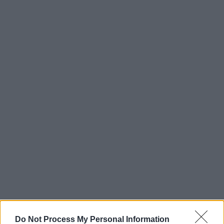
Do Not Process My Personal Information