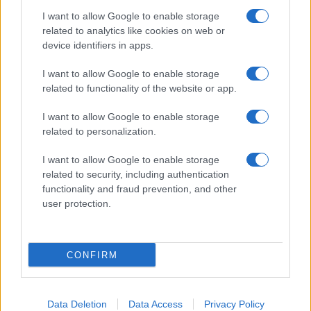
I want to allow Google to enable storage
related to analytics like cookies on web or
device identifiers in apps.
I want to allow Google to enable storage
related to functionality of the website or app.
I want to allow Google to enable storage
related to personalization.
I want to allow Google to enable storage
related to security, including authentication
functionality and fraud prevention, and other
user protection.
CONFIRM
Data Deletion
Data Access
Privacy Policy